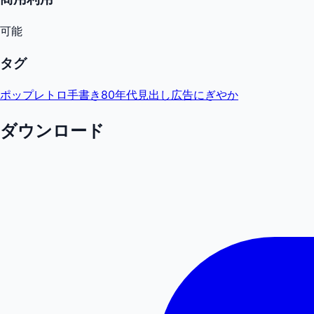
可能
タグ
ポップ
レトロ
手書き
80年代
見出し
広告
にぎやか
ダウンロード