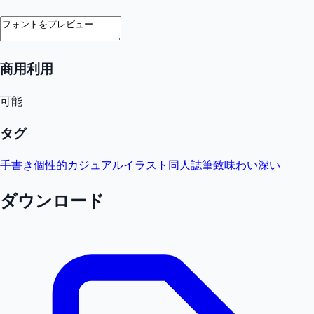
商用利用
可能
タグ
手書き
個性的
カジュアル
イラスト
同人誌
筆致
味わい深い
ダウンロード