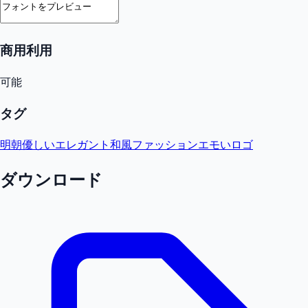
商用利用
可能
タグ
明朝
優しい
エレガント
和風
ファッション
エモい
ロゴ
ダウンロード