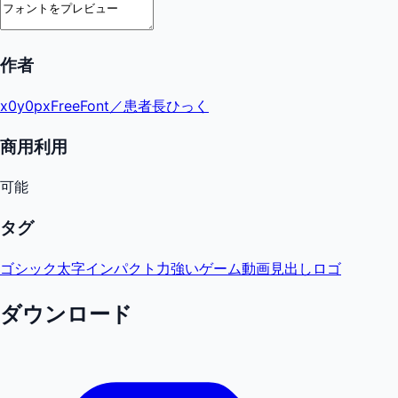
作者
x0y0pxFreeFont／患者長ひっく
商用利用
可能
タグ
ゴシック
太字
インパクト
力強い
ゲーム
動画
見出し
ロゴ
ダウンロード