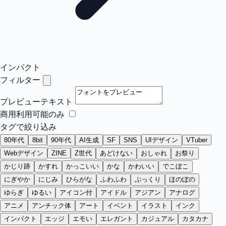
インパクト
フィルター
プレビューテキスト
商用利用可能のみ
タグで絞り込み
80年代
8bit
90年代
AI生成
SF
SNS
UIデザイン
VTuber
Webデザイン
ZINE
Z世代
あどけない
おしゃれ
お祭り
かじり跡
かすれ
かっこいい
かな
かわいい
でこぼこ
にぎやか
にじみ
ひらがな
ふわふわ
ぷっくり
ほのぼの
ゆらぎ
ゆるい
アイコン付
アイドル
アジアン
アナログ
アニメ
アンチック体
アート
イベント
イラスト
インク
インパクト
エッジ
エモい
エレガント
カジュアル
カタカナ