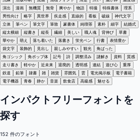
演出
漫画
無機質
無骨
爽やか
物語
特撮
特殊書体
理系
男性向け
略字
異世界
疾走感
直線的
看板
破線
神代文字
立体
筆ペン
筆文字
筆致
篆書体
純喫茶
素朴
細字
結婚式
縦太横細
縦書き
縦長
繊細
美しい
職人魂
背伸び
草書
華やか
萌え
落ち着いた
落書き
蛍光ペン
行書
表情豊か
袋文字
装飾的
見出し
親しみやすい
観光
角ばった
角ゴシック
角ポップ体
記号
詩
調整済み
謎解き
資料
質感
走り書き
軽やか
近未来
退廃的
透明感
連結
遊び心
重厚
鉄道
鉛筆
隷書
雑
雑貨
雰囲気
雲
電光掲示板
電子書籍
電子機器
青春
静か
音楽
飲食店
高級感
魅せる
インパクトフリーフォントを
探す
152
件のフォント