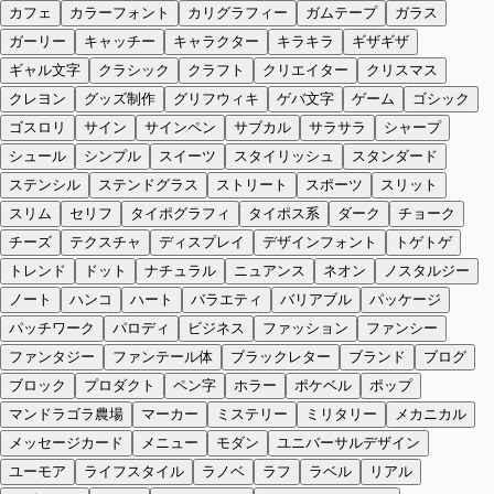
カフェ
カラーフォント
カリグラフィー
ガムテープ
ガラス
ガーリー
キャッチー
キャラクター
キラキラ
ギザギザ
ギャル文字
クラシック
クラフト
クリエイター
クリスマス
クレヨン
グッズ制作
グリフウィキ
ゲバ文字
ゲーム
ゴシック
ゴスロリ
サイン
サインペン
サブカル
サラサラ
シャープ
シュール
シンプル
スイーツ
スタイリッシュ
スタンダード
ステンシル
ステンドグラス
ストリート
スポーツ
スリット
スリム
セリフ
タイポグラフィ
タイポス系
ダーク
チョーク
チーズ
テクスチャ
ディスプレイ
デザインフォント
トゲトゲ
トレンド
ドット
ナチュラル
ニュアンス
ネオン
ノスタルジー
ノート
ハンコ
ハート
バラエティ
バリアブル
パッケージ
パッチワーク
パロディ
ビジネス
ファッション
ファンシー
ファンタジー
ファンテール体
ブラックレター
ブランド
ブログ
ブロック
プロダクト
ペン字
ホラー
ポケベル
ポップ
マンドラゴラ農場
マーカー
ミステリー
ミリタリー
メカニカル
メッセージカード
メニュー
モダン
ユニバーサルデザイン
ユーモア
ライフスタイル
ラノベ
ラフ
ラベル
リアル