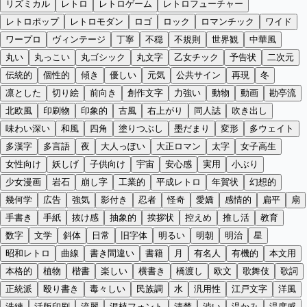
リズミカル
レトロ
レトロゲーム
レトロフューチャー
レトロポップ
レトロモダン
ロゴ
ロック
ロマンチック
ワイド
ワープロ
ヴィンテージ
丁寧
不穏
不規則
世界観
中華風
丸い
丸っこい
丸ゴシック
丸文字
乙女チック
予告状
二次元
伝統的
個性的
傾き
優しい
元気
公共サイン
再現
冬
凛とした
切り絵
前向き
創作文字
力強い
動物
動画
勘亭流
北欧風
印刷物
印象的
古風
右上がり
同人誌
吹き出し
味わい深い
和風
四角
塗りつぶし
墨だまり
変形
多ウェイト
多漢字
多言語
夜
大人っぽい
大正ロマン
太字
女子高生
女性向け
妖しげ
子供向け
宇宙
安心感
実用
小ぶり
少女漫画
岩石
崩し字
工業的
平成レトロ
年賀状
幻想的
幾何学
広告
強気
影付き
忍者
怪奇
愛嬌
感情的
扁平
扇
手書き
手紙
抜け感
抽象的
挨拶状
控えめ
推し活
教育
数字
文学
斜体
日常
旧字体
明るい
明朝
明治
星
昭和レトロ
曲線
書き間違い
書籍
月
有名人
有機的
本文用
本格的
植物
楷書
楽しい
横書き
橋渡し
欧文
歌舞伎
歌詞
正統派
殴り書き
毒々しい
民族調
水
汎用性
江戸文字
洋風
洗練
活版印刷
流麗
混植フォント
清楚
渋い
温かみ
温度感