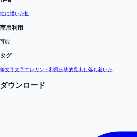
絵に描いた虹
商用利用
可能
タグ
筆文字
太字
エレガント
和風
伝統的
見出し
落ち着いた
ダウンロード