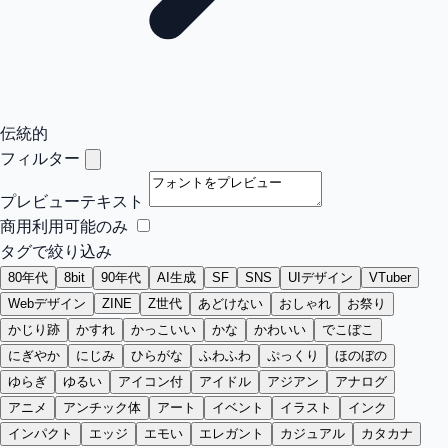
伝統的
フィルター
プレビューテキスト
商用利用可能のみ
タグで絞り込み
80年代
8bit
90年代
AI生成
SF
SNS
UIデザイン
VTuber
Webデザイン
ZINE
Z世代
あどけない
おしゃれ
お祭り
かじり跡
かすれ
かっこいい
かな
かわいい
でこぼこ
にぎやか
にじみ
ひらがな
ふわふわ
ぷっくり
ほのぼの
ゆらぎ
ゆるい
アイコン付
アイドル
アジアン
アナログ
アニメ
アンチック体
アート
イベント
イラスト
インク
インパクト
エッジ
エモい
エレガント
カジュアル
カタカナ