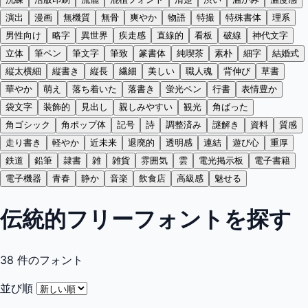
演出
漫画
無機質
無骨
爽やか
物語
特撮
特殊書体
理系
男性向け
略字
異世界
疾走感
直線的
看板
破線
神代文字
立体
筆ペン
筆文字
筆致
篆書体
純喫茶
素朴
細字
結婚式
縦太横細
縦書き
縦長
繊細
美しい
職人魂
背伸び
草書
華やか
萌え
落ち着いた
落書き
蛍光ペン
行書
表情豊か
袋文字
装飾的
見出し
親しみやすい
観光
角ばった
角ゴシック
角ポップ体
記号
詩
調整済み
謎解き
資料
質感
走り書き
軽やか
近未来
退廃的
透明感
連結
遊び心
重厚
鉄道
鉛筆
隷書
雑
雑貨
雰囲気
雲
電光掲示板
電子書籍
電子機器
青春
静か
音楽
飲食店
高級感
魅せる
伝統的フリーフォントを探す
38
件のフォント
並び順