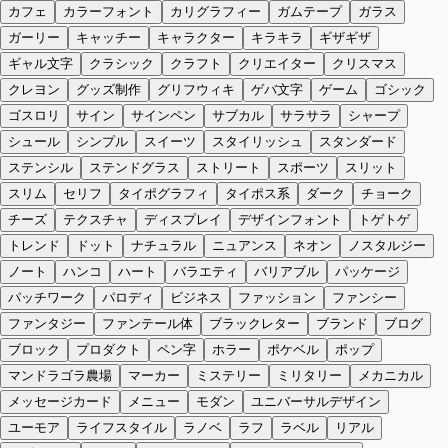
カフェ
カラーフォント
カリグラフィー
ガムテープ
ガラス
ガーリー
キャッチー
キャラクター
キラキラ
ギザギザ
ギャル文字
クラシック
クラフト
クリエイター
クリスマス
クレヨン
グッズ制作
グリフウィキ
ゲバ文字
ゲーム
ゴシック
ゴスロリ
サイン
サインペン
サブカル
サラサラ
シャープ
シュール
シンプル
スイーツ
スタイリッシュ
スタンダード
ステンシル
ステンドグラス
ストリート
スポーツ
スリット
スリム
セリフ
タイポグラフィ
タイポス系
ダーク
チョーク
チーズ
テクスチャ
ディスプレイ
デザインフォント
トゲトゲ
トレンド
ドット
ナチュラル
ニュアンス
ネオン
ノスタルジー
ノート
ハンコ
ハート
バラエティ
バリアブル
パッケージ
パッチワーク
パロディ
ビジネス
ファッション
ファンシー
ファンタジー
ファンテール体
ブラックレター
ブランド
ブログ
ブロック
プロダクト
ペン字
ホラー
ポケベル
ポップ
マンドラゴラ農場
マーカー
ミステリー
ミリタリー
メカニカル
メッセージカード
メニュー
モダン
ユニバーサルデザイン
ユーモア
ライフスタイル
ラノベ
ラフ
ラベル
リアル