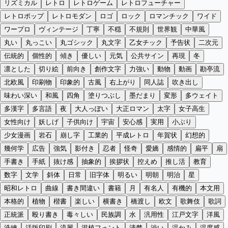
リズミカル
レトロ
レトロゲーム
レトロフューチャー
レトロポップ
レトロモダン
ロゴ
ロック
ロマンチック
ワイド
ワープロ
ヴィンテージ
丁寧
不穏
不規則
世界観
中華風
丸い
丸っこい
丸ゴシック
丸文字
乙女チック
予告状
二次元
伝統的
個性的
傾き
優しい
元気
公共サイン
再現
冬
凛とした
切り絵
前向き
創作文字
力強い
動物
動画
勘亭流
北欧風
印刷物
印象的
古風
右上がり
同人誌
吹き出し
味わい深い
和風
四角
塗りつぶし
墨だまり
変形
多ウェイト
多漢字
多言語
夜
大人っぽい
大正ロマン
太字
女子高生
女性向け
妖しげ
子供向け
宇宙
安心感
実用
小ぶり
少女漫画
岩石
崩し字
工業的
平成レトロ
年賀状
幻想的
幾何学
広告
強気
影付き
忍者
怪奇
愛嬌
感情的
扁平
扇
手書き
手紙
抜け感
抽象的
挨拶状
控えめ
推し活
教育
数字
文学
斜体
日常
旧字体
明るい
明朝
明治
星
昭和レトロ
曲線
書き間違い
書籍
月
有名人
有機的
本文用
本格的
植物
楷書
楽しい
横書き
橋渡し
欧文
歌舞伎
歌詞
正統派
殴り書き
毒々しい
民族調
水
汎用性
江戸文字
洋風
洗練
活版印刷
流麗
混植フォント
清楚
渋い
温かみ
温度感