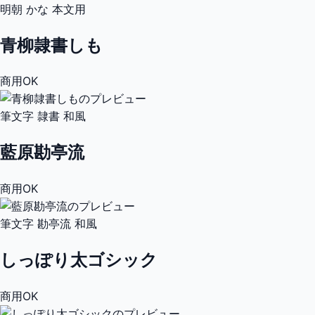
明朝
かな
本文用
青柳隷書しも
商用OK
筆文字
隷書
和風
藍原勘亭流
商用OK
筆文字
勘亭流
和風
しっぽり太ゴシック
商用OK