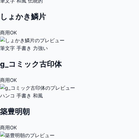
筆文字
和風
伝統的
しょかき鱗片
商用OK
筆文字
手書き
力強い
g_コミック古印体
商用OK
ハンコ
手書き
和風
築豊明朝
商用OK