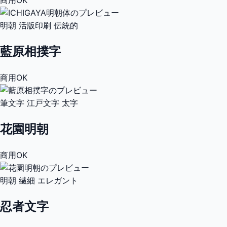
商用OK
明朝
活版印刷
伝統的
藍原相撲字
商用OK
筆文字
江戸文字
太字
花園明朝
商用OK
明朝
繊細
エレガント
忍者文字