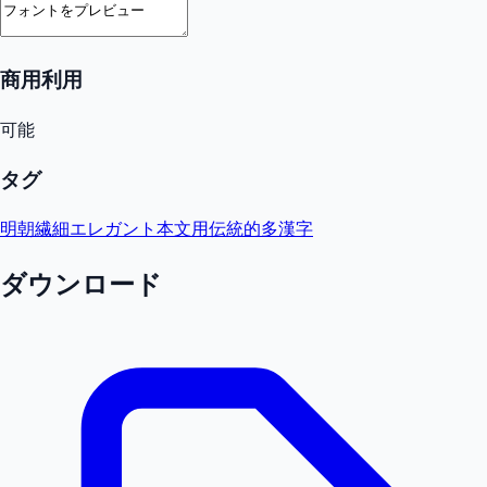
商用利用
可能
タグ
明朝
繊細
エレガント
本文用
伝統的
多漢字
ダウンロード