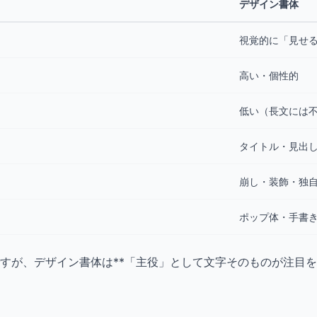
）
デザイン書体
視覚的に「見せ
高い・個性的
低い（長文には
タイトル・見出
崩し・装飾・独
ポップ体・手書
すが、デザイン書体は**「主役」として文字そのものが注目を