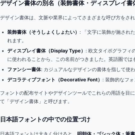
デザイン書体の別名（装飾書体・ディスプレイ書
デザイン書体は、文脈や業界によってさまざまな呼び方をさ
装飾書体（そうしょくしょたい）
: 「文字に装飾が施さ
れます。
ディスプレイ書体（Display Type）
: 欧文タイポグラフ
に使われることから、この名前がつきました。英語圏では
ファンシー書体
: カジュアルなデザインの書体を指して
デコラティブフォント（Decorative Font）
: 装飾的な
フォントの配布サイトやデザインツールでこれらの用語を目に
て「デザイン書体」と呼びます。
日本語フォントの中での位置づけ
日本語フォントは大きく分けると、
明朝体・ゴシック体・筆書