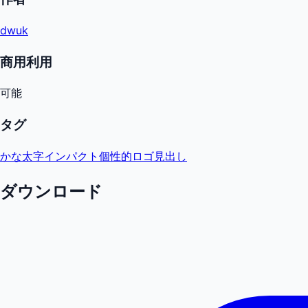
dwuk
商用利用
可能
タグ
かな
太字
インパクト
個性的
ロゴ
見出し
ダウンロード