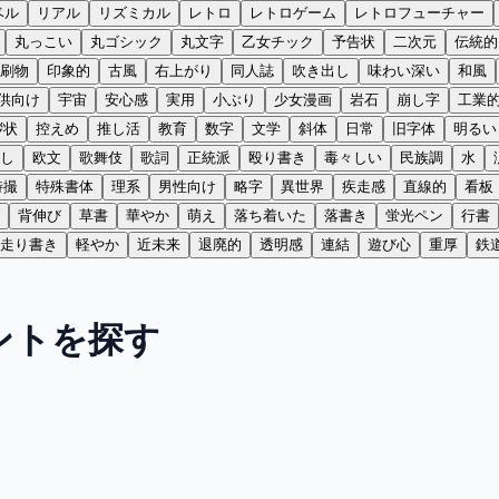
ベル
リアル
リズミカル
レトロ
レトロゲーム
レトロフューチャー
丸っこい
丸ゴシック
丸文字
乙女チック
予告状
二次元
伝統的
刷物
印象的
古風
右上がり
同人誌
吹き出し
味わい深い
和風
供向け
宇宙
安心感
実用
小ぶり
少女漫画
岩石
崩し字
工業
拶状
控えめ
推し活
教育
数字
文学
斜体
日常
旧字体
明るい
し
欧文
歌舞伎
歌詞
正統派
殴り書き
毒々しい
民族調
水
特撮
特殊書体
理系
男性向け
略字
異世界
疾走感
直線的
看板
背伸び
草書
華やか
萌え
落ち着いた
落書き
蛍光ペン
行書
走り書き
軽やか
近未来
退廃的
透明感
連結
遊び心
重厚
鉄
ントを探す