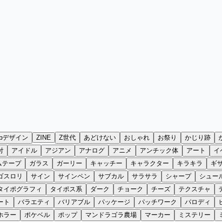
ebデザイン
ZINE
Z世代
あどけない
おしゃれ
お祭り
かじり跡
付
アイドル
アジアン
アナログ
アニメ
アンチック体
アート
イ
ムテープ
ガラス
ガーリー
キャッチー
キャラクター
キラキラ
ギ
ゴスロリ
サイン
サインペン
サブカル
サラサラ
シャープ
シュー
タイポグラフィ
タイポス系
ダーク
チョーク
チーズ
テクスチャ
ート
バラエティ
バリアブル
パッケージ
パッチワーク
パロディ
ホラー
ポケベル
ポップ
マンドラゴラ農場
マーカー
ミステリー