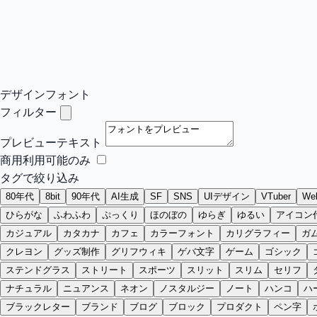
デザインフォント
フィルター
プレビューテキスト
商用利用可能のみ
タグで絞り込み
80年代
8bit
90年代
AI生成
SF
SNS
UIデザイン
VTuber
W
ひらがな
ふわふわ
ぷっくり
ほのぼの
ゆらぎ
ゆるい
アイコン
カジュアル
カタカナ
カフェ
カラーフォント
カリグラフィー
ガ
クレヨン
グッズ制作
グリフウィキ
ゲバ文字
ゲーム
ゴシック
ステンドグラス
ストリート
スポーツ
スリット
スリム
セリフ
ナチュラル
ニュアンス
ネオン
ノスタルジー
ノート
ハンコ
ハ
ブラックレター
ブランド
ブログ
ブロック
プロダクト
ペン字