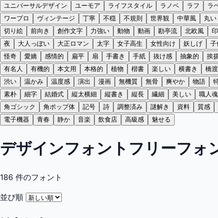
ユニバーサルデザイン
ユーモア
ライフスタイル
ラノベ
ラフ
ラ
ワープロ
ヴィンテージ
丁寧
不穏
不規則
世界観
中華風
丸い
切り絵
前向き
創作文字
力強い
動物
動画
勘亭流
北欧風
印
夜
大人っぽい
大正ロマン
太字
女子高生
女性向け
妖しげ
子
怪奇
愛嬌
感情的
扁平
扇
手書き
手紙
抜け感
抽象的
挨
有名人
有機的
本文用
本格的
植物
楷書
楽しい
横書き
橋渡
渋い
温かみ
温度感
演出
漫画
無機質
無骨
爽やか
物語
素朴
細字
結婚式
縦太横細
縦書き
縦長
繊細
美しい
職人魂
角ゴシック
角ポップ体
記号
詩
調整済み
謎解き
資料
質感
電子機器
青春
静か
音楽
飲食店
高級感
魅せる
デザインフォントフリーフォ
186
件のフォント
並び順