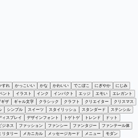
かすれ
かっこいい
かな
かわいい
でこぼこ
にぎやか
にじみ
ベント
イラスト
インク
インパクト
エッジ
エモい
エレガント
ザギザ
ギャル文字
クラシック
クラフト
クリエイター
クリスマス
ル
シンプル
スイーツ
スタイリッシュ
スタンダード
ステンシル
ディスプレイ
デザインフォント
トゲトゲ
トレンド
ドット
ビジネス
ファッション
ファンシー
ファンタジー
ファンテール体
ミリタリー
メカニカル
メッセージカード
メニュー
モダン