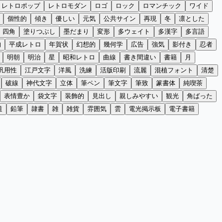
レトロポップ
レトロモダン
ロゴ
ロック
ロマンチック
ワイド
個性的
傾き
優しい
元気
公共サイン
再現
冬
凛とした
四角
塗りつぶし
墨だまり
変形
多ウェイト
多漢字
多言語
的
平成レトロ
年賀状
幻想的
幾何学
広告
強気
影付き
忍者
明朝
明治
星
昭和レトロ
曲線
書き間違い
書籍
月
汎用性
江戸文字
洋風
洗練
活版印刷
流麗
混植フォント
清楚
破線
神代文字
立体
筆ペン
筆文字
筆致
篆書体
純喫茶
表情豊か
袋文字
装飾的
見出し
親しみやすい
観光
角ばった
道
鉛筆
隷書
雑
雑貨
雰囲気
雲
電光掲示板
電子書籍