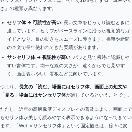
セリフ体とサンセリフ体では、それぞれ得意とする「読みやす
さ」の種類が異なります。
セリフ体 → 可読性が高い
: 長い文章をじっくり読むときに
適しています。セリフがベースラインに沿った視覚的なガ
イドとなり、目の動きをスムーズに導きます。書籍や新聞
の本文で長年使われてきた実績があります。
サンセリフ体 → 視認性が高い
: パッと見て瞬時に認識しや
すい書体です。均一な線の太さが、遠くからでも見やす
く、画面表示やUI、看板などに向いています。
つまり、
長文の「読む」場面にはセリフ体、画面上の短文や
「見る」場面にはサンセリフ体
が適しているということです。
ただし、近年の高解像度ディスプレイの普及により、画面上で
もセリフ体が美しく読みやすく表示できるようになってきてい
ます。「Web＝サンセリフ体」という固定観念は、徐々に変