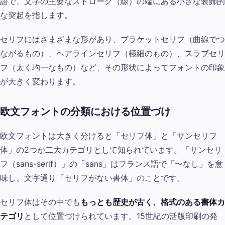
語で、文字の主要なストローク（線）の端にある小さな装飾的
な突起を指します。
セリフにはさまざまな形があり、ブラケットセリフ（曲線でつ
ながるもの）、ヘアラインセリフ（極細のもの）、スラブセリ
フ（太く均一なもの）など、その形状によってフォントの印象
が大きく変わります。
欧文フォントの分類における位置づけ
欧文フォントは大きく分けると「セリフ体」と「サンセリフ
体」の2つが二大カテゴリとして知られています。「サンセリ
フ（sans-serif）」の「sans」はフランス語で「〜なし」を意
味し、文字通り「セリフがない書体」のことです。
セリフ体はその中でも
もっとも歴史が古く、格式のある書体カ
テゴリ
として位置づけられています。15世紀の活版印刷の発