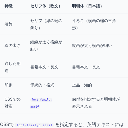
特徴
セリフ体（欧文）
明朝体（日本語）
セリフ（線の端の
うろこ（横画の端の三角
装飾
飾り）
形）
縦線が太く横線が
線の太さ
縦画が太く横画が細い
細い
適した用
書籍本文・長文
書籍本文・長文
途
印象
伝統的・格式
上品・知的
CSSでの
serifを指定すると明朝体が
font-family:
対応
表示される
serif
CSSで
を指定すると、英語テキストには
font-family: serif