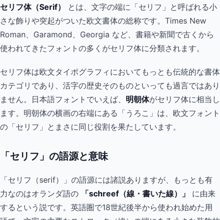
セリフ体（Serif）
とは、文字の端に「セリフ」と呼ばれる小
さな飾りや突起がついた欧文書体の総称です。Times New
Roman、Garamond、Georgia など、書籍や新聞で古くから
使われてきたフォントの多くがセリフ体に分類されます。
セリフ体は欧文タイポグラフィにおいてもっとも伝統的な書体
カテゴリであり、活字の歴史そのものといっても過言ではあり
ません。日本語フォントでいえば、
明朝体
がセリフ体に相当し
ます。明朝体の横画の右端にある「うろこ」は、欧文フォント
の「セリフ」とまさに同じ役割を果たしています。
「セリフ」の語源と意味
「セリフ（serif）」の語源には諸説ありますが、もっとも有
力なのはオランダ語の
「schreef（線・書いた線）」
に由来
するという説です。英語圏で18世紀後半から使われ始めた用