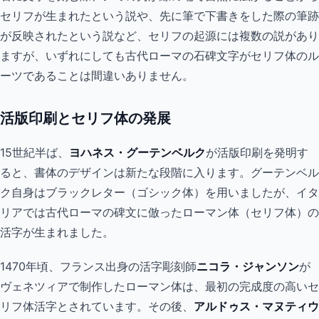
セリフが生まれたという説や、先に筆で下書きをした際の筆跡
が反映されたという説など、セリフの起源には複数の説があり
ますが、いずれにしても古代ローマの石碑文字がセリフ体のル
ーツであることは間違いありません。
活版印刷とセリフ体の発展
15世紀半ば、
ヨハネス・グーテンベルク
が活版印刷を発明す
ると、書体のデザインは新たな段階に入ります。グーテンベル
ク自身はブラックレター（ゴシック体）を用いましたが、イタ
リアでは古代ローマの碑文に倣ったローマン体（セリフ体）の
活字が生まれました。
1470年頃、フランス出身の活字彫刻師
ニコラ・ジャンソン
が
ヴェネツィアで制作したローマン体は、最初の完成度の高いセ
リフ体活字とされています。その後、
アルドゥス・マヌティウ