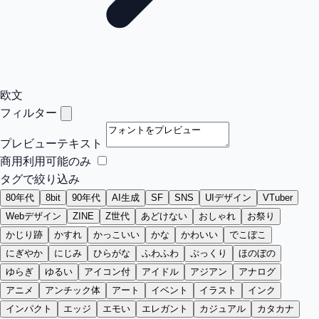
欧文
フィルター
プレビューテキスト
商用利用可能のみ
タグで絞り込み
80年代
8bit
90年代
AI生成
SF
SNS
UIデザイン
VTuber
Webデザイン
ZINE
Z世代
あどけない
おしゃれ
お祭り
かじり跡
かすれ
かっこいい
かな
かわいい
でこぼこ
にぎやか
にじみ
ひらがな
ふわふわ
ぷっくり
ほのぼの
ゆらぎ
ゆるい
アイコン付
アイドル
アジアン
アナログ
アニメ
アンチック体
アート
イベント
イラスト
インク
インパクト
エッジ
エモい
エレガント
カジュアル
カタカナ