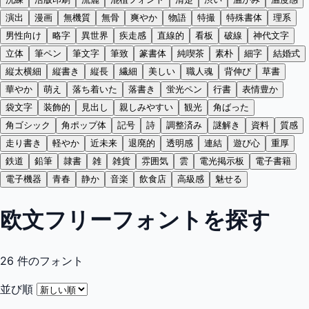
演出
漫画
無機質
無骨
爽やか
物語
特撮
特殊書体
理系
男性向け
略字
異世界
疾走感
直線的
看板
破線
神代文字
立体
筆ペン
筆文字
筆致
篆書体
純喫茶
素朴
細字
結婚式
縦太横細
縦書き
縦長
繊細
美しい
職人魂
背伸び
草書
華やか
萌え
落ち着いた
落書き
蛍光ペン
行書
表情豊か
袋文字
装飾的
見出し
親しみやすい
観光
角ばった
角ゴシック
角ポップ体
記号
詩
調整済み
謎解き
資料
質感
走り書き
軽やか
近未来
退廃的
透明感
連結
遊び心
重厚
鉄道
鉛筆
隷書
雑
雑貨
雰囲気
雲
電光掲示板
電子書籍
電子機器
青春
静か
音楽
飲食店
高級感
魅せる
欧文フリーフォントを探す
26
件のフォント
並び順