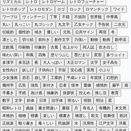
リズミカル
レトロ
レトロゲーム
レトロフューチャー
レトロポップ
レトロモダン
ロゴ
ロック
ロマンチック
ワイド
ワープロ
ヴィンテージ
丁寧
不穏
不規則
世界観
中華風
丸い
丸っこい
丸ゴシック
丸文字
乙女チック
予告状
二次元
伝統的
個性的
傾き
優しい
元気
公共サイン
再現
冬
凛とした
切り絵
前向き
創作文字
力強い
動物
動画
勘亭流
北欧風
印刷物
印象的
古風
右上がり
同人誌
吹き出し
味わい深い
和風
四角
塗りつぶし
墨だまり
変形
多ウェイト
多漢字
多言語
夜
大人っぽい
大正ロマン
太字
女子高生
女性向け
妖しげ
子供向け
宇宙
安心感
実用
小ぶり
少女漫画
岩石
崩し字
工業的
平成レトロ
年賀状
幻想的
幾何学
広告
強気
影付き
忍者
怪奇
愛嬌
感情的
扁平
扇
手書き
手紙
抜け感
抽象的
挨拶状
控えめ
推し活
教育
数字
文学
斜体
日常
旧字体
明るい
明朝
明治
星
昭和レトロ
曲線
書き間違い
書籍
月
有名人
有機的
本文用
本格的
植物
楷書
楽しい
横書き
橋渡し
欧文
歌舞伎
歌詞
正統派
殴り書き
毒々しい
民族調
水
汎用性
江戸文字
洋風
洗練
活版印刷
流麗
混植フォント
清楚
渋い
温かみ
温度感