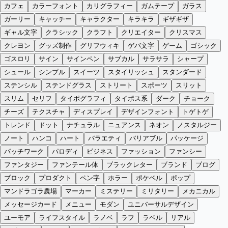
カフェ
カラーフォント
カリグラフィー
ガムテープ
ガラス
ガーリー
キャッチー
キャラクター
キラキラ
ギザギザ
ギャル文字
クラシック
クラフト
クリエイター
クリスマス
クレヨン
グッズ制作
グリフウィキ
ゲバ文字
ゲーム
ゴシック
ゴスロリ
サイン
サインペン
サブカル
サラサラ
シャープ
シュール
シンプル
スイーツ
スタイリッシュ
スタンダード
ステンシル
ステンドグラス
ストリート
スポーツ
スリット
スリム
セリフ
タイポグラフィ
タイポス系
ダーク
チョーク
チーズ
テクスチャ
ディスプレイ
デザインフォント
トゲトゲ
トレンド
ドット
ナチュラル
ニュアンス
ネオン
ノスタルジー
ノート
ハンコ
ハート
バラエティ
バリアブル
パッケージ
パッチワーク
パロディ
ビジネス
ファッション
ファンシー
ファンタジー
ファンテール体
ブラックレター
ブランド
ブログ
ブロック
プロダクト
ペン字
ホラー
ポケベル
ポップ
マンドラゴラ農場
マーカー
ミステリー
ミリタリー
メカニカル
メッセージカード
メニュー
モダン
ユニバーサルデザイン
ユーモア
ライフスタイル
ラノベ
ラフ
ラベル
リアル