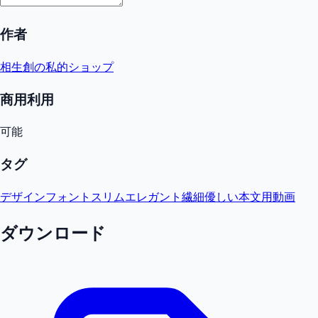
作者
相生創の私的ショップ
商用利用
可能
タグ
デザインフォント
スリム
エレガント
繊細
優しい
本文用
動画
ダウンロード