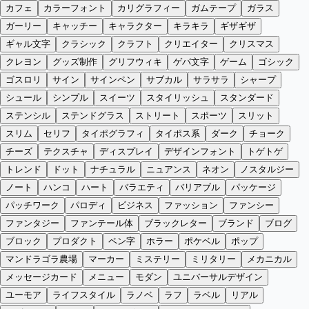
カフェ
カラーフォント
カリグラフィー
ガムテープ
ガラス
ガーリー
キャッチー
キャラクター
キラキラ
ギザギザ
ギャル文字
クラシック
クラフト
クリエイター
クリスマス
クレヨン
グッズ制作
グリフウィキ
ゲバ文字
ゲーム
ゴシック
ゴスロリ
サイン
サインペン
サブカル
サラサラ
シャープ
シュール
シンプル
スイーツ
スタイリッシュ
スタンダード
ステンシル
ステンドグラス
ストリート
スポーツ
スリット
スリム
セリフ
タイポグラフィ
タイポス系
ダーク
チョーク
チーズ
テクスチャ
ディスプレイ
デザインフォント
トゲトゲ
トレンド
ドット
ナチュラル
ニュアンス
ネオン
ノスタルジー
ノート
ハンコ
ハート
バラエティ
バリアブル
パッケージ
パッチワーク
パロディ
ビジネス
ファッション
ファンシー
ファンタジー
ファンテール体
ブラックレター
ブランド
ブログ
ブロック
プロダクト
ペン字
ホラー
ポケベル
ポップ
マンドラゴラ農場
マーカー
ミステリー
ミリタリー
メカニカル
メッセージカード
メニュー
モダン
ユニバーサルデザイン
ユーモア
ライフスタイル
ラノベ
ラフ
ラベル
リアル