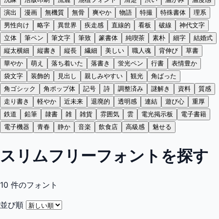
演出
漫画
無機質
無骨
爽やか
物語
特撮
特殊書体
理系
男性向け
略字
異世界
疾走感
直線的
看板
破線
神代文字
立体
筆ペン
筆文字
筆致
篆書体
純喫茶
素朴
細字
結婚式
縦太横細
縦書き
縦長
繊細
美しい
職人魂
背伸び
草書
華やか
萌え
落ち着いた
落書き
蛍光ペン
行書
表情豊か
袋文字
装飾的
見出し
親しみやすい
観光
角ばった
角ゴシック
角ポップ体
記号
詩
調整済み
謎解き
資料
質感
走り書き
軽やか
近未来
退廃的
透明感
連結
遊び心
重厚
鉄道
鉛筆
隷書
雑
雑貨
雰囲気
雲
電光掲示板
電子書籍
電子機器
青春
静か
音楽
飲食店
高級感
魅せる
スリムフリーフォントを探す
10
件のフォント
並び順