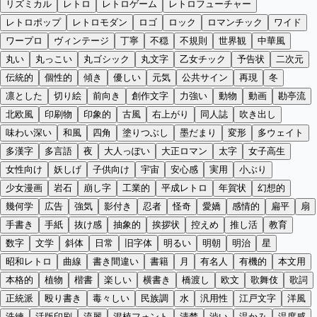
リズミカル
レトロ
レトロゲーム
レトロフューチャー
レトロポップ
レトロモダン
ロゴ
ロック
ロマンチック
ワイド
ワープロ
ヴィンテージ
丁寧
不穏
不規則
世界観
中華風
丸い
丸っこい
丸ゴシック
丸文字
乙女チック
予告状
二次元
伝統的
個性的
傾き
優しい
元気
公共サイン
再現
冬
凛とした
切り絵
前向き
創作文字
力強い
動物
動画
勘亭流
北欧風
印刷物
印象的
古風
右上がり
同人誌
吹き出し
味わい深い
和風
四角
塗りつぶし
墨だまり
変形
多ウェイト
多漢字
多言語
夜
大人っぽい
大正ロマン
太字
女子高生
女性向け
妖しげ
子供向け
宇宙
安心感
実用
小ぶり
少女漫画
岩石
崩し字
工業的
平成レトロ
年賀状
幻想的
幾何学
広告
強気
影付き
忍者
怪奇
愛嬌
感情的
扁平
扇
手書き
手紙
抜け感
抽象的
挨拶状
控えめ
推し活
教育
数字
文学
斜体
日常
旧字体
明るい
明朝
明治
星
昭和レトロ
曲線
書き間違い
書籍
月
有名人
有機的
本文用
本格的
植物
楷書
楽しい
横書き
橋渡し
欧文
歌舞伎
歌詞
正統派
殴り書き
毒々しい
民族調
水
汎用性
江戸文字
洋風
洗練
活版印刷
流麗
混植フォント
清楚
渋い
温かみ
温度感