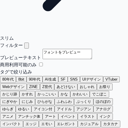
スリム
フィルター
プレビューテキスト
商用利用可能のみ
タグで絞り込み
80年代
8bit
90年代
AI生成
SF
SNS
UIデザイン
VTuber
Webデザイン
ZINE
Z世代
あどけない
おしゃれ
お祭り
かじり跡
かすれ
かっこいい
かな
かわいい
でこぼこ
にぎやか
にじみ
ひらがな
ふわふわ
ぷっくり
ほのぼの
ゆらぎ
ゆるい
アイコン付
アイドル
アジアン
アナログ
アニメ
アンチック体
アート
イベント
イラスト
インク
インパクト
エッジ
エモい
エレガント
カジュアル
カタカナ