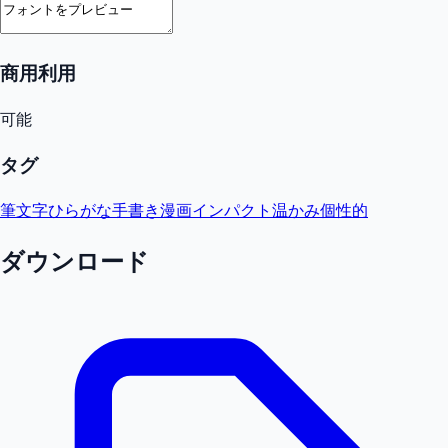
商用利用
可能
タグ
筆文字
ひらがな
手書き
漫画
インパクト
温かみ
個性的
ダウンロード