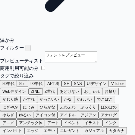
温かみ
フィルター
プレビューテキスト
商用利用可能のみ
タグで絞り込み
80年代
8bit
90年代
AI生成
SF
SNS
UIデザイン
VTuber
Webデザイン
ZINE
Z世代
あどけない
おしゃれ
お祭り
かじり跡
かすれ
かっこいい
かな
かわいい
でこぼこ
にぎやか
にじみ
ひらがな
ふわふわ
ぷっくり
ほのぼの
ゆらぎ
ゆるい
アイコン付
アイドル
アジアン
アナログ
アニメ
アンチック体
アート
イベント
イラスト
インク
インパクト
エッジ
エモい
エレガント
カジュアル
カタカナ