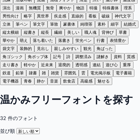
演出
漫画
無機質
無骨
爽やか
物語
特撮
特殊書体
理系
男性向け
略字
異世界
疾走感
直線的
看板
破線
神代文字
立体
筆ペン
筆文字
筆致
篆書体
純喫茶
素朴
細字
結婚式
縦太横細
縦書き
縦長
繊細
美しい
職人魂
背伸び
草書
華やか
萌え
落ち着いた
落書き
蛍光ペン
行書
表情豊か
袋文字
装飾的
見出し
親しみやすい
観光
角ばった
角ゴシック
角ポップ体
記号
詩
調整済み
謎解き
資料
質感
走り書き
軽やか
近未来
退廃的
透明感
連結
遊び心
重厚
鉄道
鉛筆
隷書
雑
雑貨
雰囲気
雲
電光掲示板
電子書籍
電子機器
青春
静か
音楽
飲食店
高級感
魅せる
温かみフリーフォントを探す
32
件のフォント
並び順