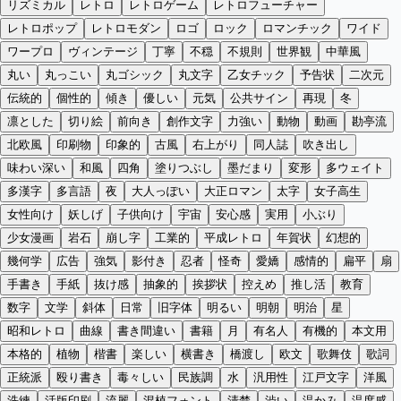
リズミカル
レトロ
レトロゲーム
レトロフューチャー
レトロポップ
レトロモダン
ロゴ
ロック
ロマンチック
ワイド
ワープロ
ヴィンテージ
丁寧
不穏
不規則
世界観
中華風
丸い
丸っこい
丸ゴシック
丸文字
乙女チック
予告状
二次元
伝統的
個性的
傾き
優しい
元気
公共サイン
再現
冬
凛とした
切り絵
前向き
創作文字
力強い
動物
動画
勘亭流
北欧風
印刷物
印象的
古風
右上がり
同人誌
吹き出し
味わい深い
和風
四角
塗りつぶし
墨だまり
変形
多ウェイト
多漢字
多言語
夜
大人っぽい
大正ロマン
太字
女子高生
女性向け
妖しげ
子供向け
宇宙
安心感
実用
小ぶり
少女漫画
岩石
崩し字
工業的
平成レトロ
年賀状
幻想的
幾何学
広告
強気
影付き
忍者
怪奇
愛嬌
感情的
扁平
扇
手書き
手紙
抜け感
抽象的
挨拶状
控えめ
推し活
教育
数字
文学
斜体
日常
旧字体
明るい
明朝
明治
星
昭和レトロ
曲線
書き間違い
書籍
月
有名人
有機的
本文用
本格的
植物
楷書
楽しい
横書き
橋渡し
欧文
歌舞伎
歌詞
正統派
殴り書き
毒々しい
民族調
水
汎用性
江戸文字
洋風
洗練
活版印刷
流麗
混植フォント
清楚
渋い
温かみ
温度感