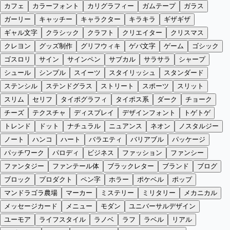
カフェ
カラーフォント
カリグラフィー
ガムテープ
ガラス
ガーリー
キャッチー
キャラクター
キラキラ
ギザギザ
ギャル文字
クラシック
クラフト
クリエイター
クリスマス
クレヨン
グッズ制作
グリフウィキ
ゲバ文字
ゲーム
ゴシック
ゴスロリ
サイン
サインペン
サブカル
サラサラ
シャープ
シュール
シンプル
スイーツ
スタイリッシュ
スタンダード
ステンシル
ステンドグラス
ストリート
スポーツ
スリット
スリム
セリフ
タイポグラフィ
タイポス系
ダーク
チョーク
チーズ
テクスチャ
ディスプレイ
デザインフォント
トゲトゲ
トレンド
ドット
ナチュラル
ニュアンス
ネオン
ノスタルジー
ノート
ハンコ
ハート
バラエティ
バリアブル
パッケージ
パッチワーク
パロディ
ビジネス
ファッション
ファンシー
ファンタジー
ファンテール体
ブラックレター
ブランド
ブログ
ブロック
プロダクト
ペン字
ホラー
ポケベル
ポップ
マンドラゴラ農場
マーカー
ミステリー
ミリタリー
メカニカル
メッセージカード
メニュー
モダン
ユニバーサルデザイン
ユーモア
ライフスタイル
ラノベ
ラフ
ラベル
リアル