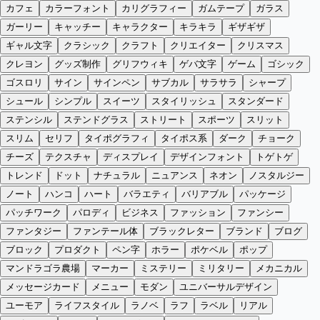
カフェ
カラーフォント
カリグラフィー
ガムテープ
ガラス
ガーリー
キャッチー
キャラクター
キラキラ
ギザギザ
ギャル文字
クラシック
クラフト
クリエイター
クリスマス
クレヨン
グッズ制作
グリフウィキ
ゲバ文字
ゲーム
ゴシック
ゴスロリ
サイン
サインペン
サブカル
サラサラ
シャープ
シュール
シンプル
スイーツ
スタイリッシュ
スタンダード
ステンシル
ステンドグラス
ストリート
スポーツ
スリット
スリム
セリフ
タイポグラフィ
タイポス系
ダーク
チョーク
チーズ
テクスチャ
ディスプレイ
デザインフォント
トゲトゲ
トレンド
ドット
ナチュラル
ニュアンス
ネオン
ノスタルジー
ノート
ハンコ
ハート
バラエティ
バリアブル
パッケージ
パッチワーク
パロディ
ビジネス
ファッション
ファンシー
ファンタジー
ファンテール体
ブラックレター
ブランド
ブログ
ブロック
プロダクト
ペン字
ホラー
ポケベル
ポップ
マンドラゴラ農場
マーカー
ミステリー
ミリタリー
メカニカル
メッセージカード
メニュー
モダン
ユニバーサルデザイン
ユーモア
ライフスタイル
ラノベ
ラフ
ラベル
リアル