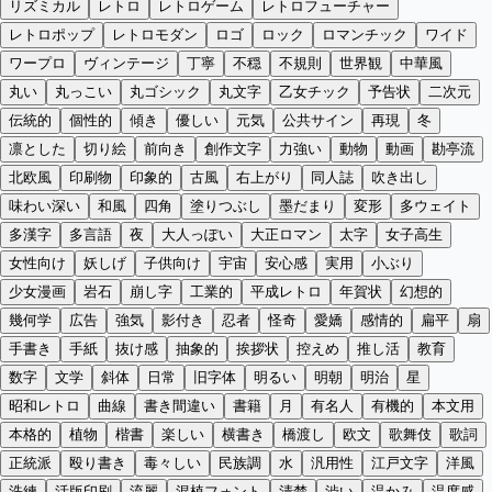
リズミカル
レトロ
レトロゲーム
レトロフューチャー
レトロポップ
レトロモダン
ロゴ
ロック
ロマンチック
ワイド
ワープロ
ヴィンテージ
丁寧
不穏
不規則
世界観
中華風
丸い
丸っこい
丸ゴシック
丸文字
乙女チック
予告状
二次元
伝統的
個性的
傾き
優しい
元気
公共サイン
再現
冬
凛とした
切り絵
前向き
創作文字
力強い
動物
動画
勘亭流
北欧風
印刷物
印象的
古風
右上がり
同人誌
吹き出し
味わい深い
和風
四角
塗りつぶし
墨だまり
変形
多ウェイト
多漢字
多言語
夜
大人っぽい
大正ロマン
太字
女子高生
女性向け
妖しげ
子供向け
宇宙
安心感
実用
小ぶり
少女漫画
岩石
崩し字
工業的
平成レトロ
年賀状
幻想的
幾何学
広告
強気
影付き
忍者
怪奇
愛嬌
感情的
扁平
扇
手書き
手紙
抜け感
抽象的
挨拶状
控えめ
推し活
教育
数字
文学
斜体
日常
旧字体
明るい
明朝
明治
星
昭和レトロ
曲線
書き間違い
書籍
月
有名人
有機的
本文用
本格的
植物
楷書
楽しい
横書き
橋渡し
欧文
歌舞伎
歌詞
正統派
殴り書き
毒々しい
民族調
水
汎用性
江戸文字
洋風
洗練
活版印刷
流麗
混植フォント
清楚
渋い
温かみ
温度感