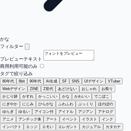
かな
フィルター
プレビューテキスト
商用利用可能のみ
タグで絞り込み
80年代
8bit
90年代
AI生成
SF
SNS
UIデザイン
VTuber
Webデザイン
ZINE
Z世代
あどけない
おしゃれ
お祭り
かじり跡
かすれ
かっこいい
かな
かわいい
でこぼこ
にぎやか
にじみ
ひらがな
ふわふわ
ぷっくり
ほのぼの
ゆらぎ
ゆるい
アイコン付
アイドル
アジアン
アナログ
アニメ
アンチック体
アート
イベント
イラスト
インク
インパクト
エッジ
エモい
エレガント
カジュアル
カタカナ