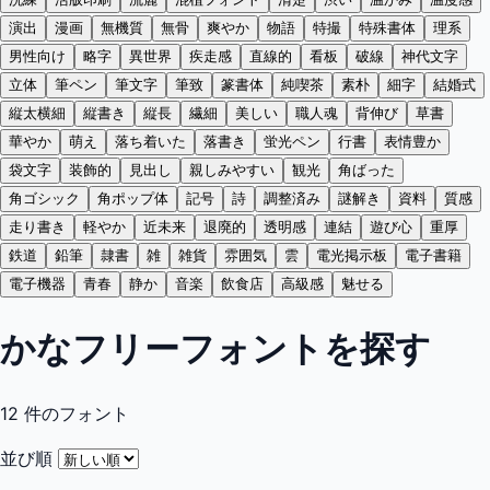
演出
漫画
無機質
無骨
爽やか
物語
特撮
特殊書体
理系
男性向け
略字
異世界
疾走感
直線的
看板
破線
神代文字
立体
筆ペン
筆文字
筆致
篆書体
純喫茶
素朴
細字
結婚式
縦太横細
縦書き
縦長
繊細
美しい
職人魂
背伸び
草書
華やか
萌え
落ち着いた
落書き
蛍光ペン
行書
表情豊か
袋文字
装飾的
見出し
親しみやすい
観光
角ばった
角ゴシック
角ポップ体
記号
詩
調整済み
謎解き
資料
質感
走り書き
軽やか
近未来
退廃的
透明感
連結
遊び心
重厚
鉄道
鉛筆
隷書
雑
雑貨
雰囲気
雲
電光掲示板
電子書籍
電子機器
青春
静か
音楽
飲食店
高級感
魅せる
かなフリーフォントを探す
12
件のフォント
並び順