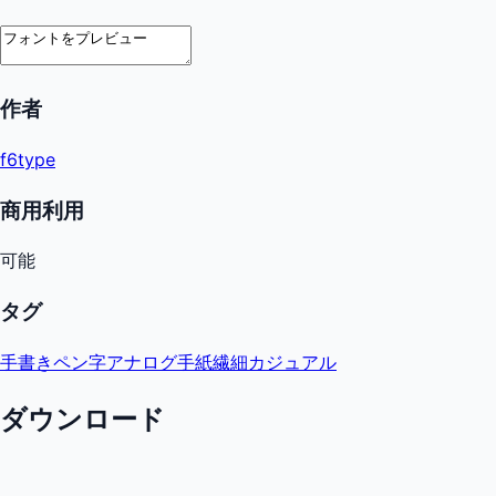
作者
f6type
商用利用
可能
タグ
手書き
ペン字
アナログ
手紙
繊細
カジュアル
ダウンロード