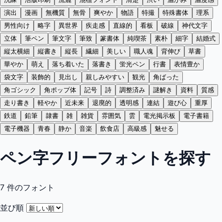
演出
漫画
無機質
無骨
爽やか
物語
特撮
特殊書体
理系
男性向け
略字
異世界
疾走感
直線的
看板
破線
神代文字
立体
筆ペン
筆文字
筆致
篆書体
純喫茶
素朴
細字
結婚式
縦太横細
縦書き
縦長
繊細
美しい
職人魂
背伸び
草書
華やか
萌え
落ち着いた
落書き
蛍光ペン
行書
表情豊か
袋文字
装飾的
見出し
親しみやすい
観光
角ばった
角ゴシック
角ポップ体
記号
詩
調整済み
謎解き
資料
質感
走り書き
軽やか
近未来
退廃的
透明感
連結
遊び心
重厚
鉄道
鉛筆
隷書
雑
雑貨
雰囲気
雲
電光掲示板
電子書籍
電子機器
青春
静か
音楽
飲食店
高級感
魅せる
ペン字フリーフォントを探す
7
件のフォント
並び順