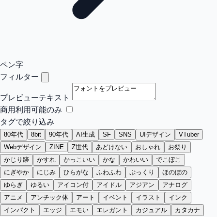
ペン字
フィルター
プレビューテキスト
商用利用可能のみ
タグで絞り込み
80年代
8bit
90年代
AI生成
SF
SNS
UIデザイン
VTuber
Webデザイン
ZINE
Z世代
あどけない
おしゃれ
お祭り
かじり跡
かすれ
かっこいい
かな
かわいい
でこぼこ
にぎやか
にじみ
ひらがな
ふわふわ
ぷっくり
ほのぼの
ゆらぎ
ゆるい
アイコン付
アイドル
アジアン
アナログ
アニメ
アンチック体
アート
イベント
イラスト
インク
インパクト
エッジ
エモい
エレガント
カジュアル
カタカナ