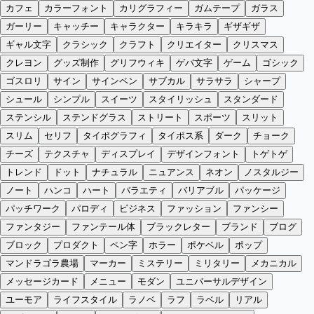
カフェ
カラーフォント
カリグラフィー
ガムテープ
ガラス
ガーリー
キャッチー
キャラクター
キラキラ
ギザギザ
ギャル文字
クラシック
クラフト
クリエイター
クリスマス
クレヨン
グッズ制作
グリフウィキ
ゲバ文字
ゲーム
ゴシック
ゴスロリ
サイン
サインペン
サブカル
サラサラ
シャープ
シュール
シンプル
スイーツ
スタイリッシュ
スタンダード
ステンシル
ステンドグラス
ストリート
スポーツ
スリット
スリム
セリフ
タイポグラフィ
タイポス系
ダーク
チョーク
チーズ
テクスチャ
ディスプレイ
デザインフォント
トゲトゲ
トレンド
ドット
ナチュラル
ニュアンス
ネオン
ノスタルジー
ノート
ハンコ
ハート
バラエティ
バリアブル
パッケージ
パッチワーク
パロディ
ビジネス
ファッション
ファンシー
ファンタジー
ファンテール体
ブラックレター
ブランド
ブログ
ブロック
プロダクト
ペン字
ホラー
ポケベル
ポップ
マンドラゴラ農場
マーカー
ミステリー
ミリタリー
メカニカル
メッセージカード
メニュー
モダン
ユニバーサルデザイン
ユーモア
ライフスタイル
ラノベ
ラフ
ラベル
リアル