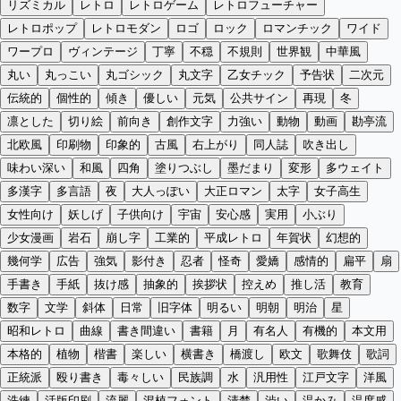
リズミカル
レトロ
レトロゲーム
レトロフューチャー
レトロポップ
レトロモダン
ロゴ
ロック
ロマンチック
ワイド
ワープロ
ヴィンテージ
丁寧
不穏
不規則
世界観
中華風
丸い
丸っこい
丸ゴシック
丸文字
乙女チック
予告状
二次元
伝統的
個性的
傾き
優しい
元気
公共サイン
再現
冬
凛とした
切り絵
前向き
創作文字
力強い
動物
動画
勘亭流
北欧風
印刷物
印象的
古風
右上がり
同人誌
吹き出し
味わい深い
和風
四角
塗りつぶし
墨だまり
変形
多ウェイト
多漢字
多言語
夜
大人っぽい
大正ロマン
太字
女子高生
女性向け
妖しげ
子供向け
宇宙
安心感
実用
小ぶり
少女漫画
岩石
崩し字
工業的
平成レトロ
年賀状
幻想的
幾何学
広告
強気
影付き
忍者
怪奇
愛嬌
感情的
扁平
扇
手書き
手紙
抜け感
抽象的
挨拶状
控えめ
推し活
教育
数字
文学
斜体
日常
旧字体
明るい
明朝
明治
星
昭和レトロ
曲線
書き間違い
書籍
月
有名人
有機的
本文用
本格的
植物
楷書
楽しい
横書き
橋渡し
欧文
歌舞伎
歌詞
正統派
殴り書き
毒々しい
民族調
水
汎用性
江戸文字
洋風
洗練
活版印刷
流麗
混植フォント
清楚
渋い
温かみ
温度感