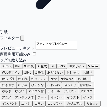
手紙
フィルター
プレビューテキスト
商用利用可能のみ
タグで絞り込み
80年代
8bit
90年代
AI生成
SF
SNS
UIデザイン
VTuber
Webデザイン
ZINE
Z世代
あどけない
おしゃれ
お祭り
かじり跡
かすれ
かっこいい
かな
かわいい
でこぼこ
にぎやか
にじみ
ひらがな
ふわふわ
ぷっくり
ほのぼの
ゆらぎ
ゆるい
アイコン付
アイドル
アジアン
アナログ
アニメ
アンチック体
アート
イベント
イラスト
インク
インパクト
エッジ
エモい
エレガント
カジュアル
カタカナ