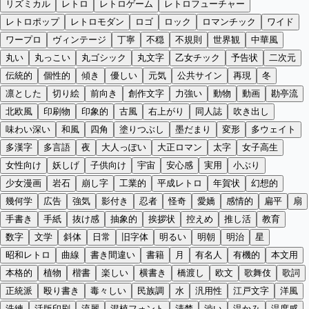
リズミカル
レトロ
レトロゲーム
レトロフューチャー
レトロポップ
レトロモダン
ロゴ
ロック
ロマンチック
ワイド
ワープロ
ヴィンテージ
丁寧
不穏
不規則
世界観
中華風
丸い
丸っこい
丸ゴシック
丸文字
乙女チック
予告状
二次元
伝統的
個性的
傾き
優しい
元気
公共サイン
再現
冬
凛とした
切り絵
前向き
創作文字
力強い
動物
動画
勘亭流
北欧風
印刷物
印象的
古風
右上がり
同人誌
吹き出し
味わい深い
和風
四角
塗りつぶし
墨だまり
変形
多ウェイト
多漢字
多言語
夜
大人っぽい
大正ロマン
太字
女子高生
女性向け
妖しげ
子供向け
宇宙
安心感
実用
小ぶり
少女漫画
岩石
崩し字
工業的
平成レトロ
年賀状
幻想的
幾何学
広告
強気
影付き
忍者
怪奇
愛嬌
感情的
扁平
扇
手書き
手紙
抜け感
抽象的
挨拶状
控えめ
推し活
教育
数字
文学
斜体
日常
旧字体
明るい
明朝
明治
星
昭和レトロ
曲線
書き間違い
書籍
月
有名人
有機的
本文用
本格的
植物
楷書
楽しい
横書き
橋渡し
欧文
歌舞伎
歌詞
正統派
殴り書き
毒々しい
民族調
水
汎用性
江戸文字
洋風
洗練
活版印刷
流麗
混植フォント
清楚
渋い
温かみ
温度感