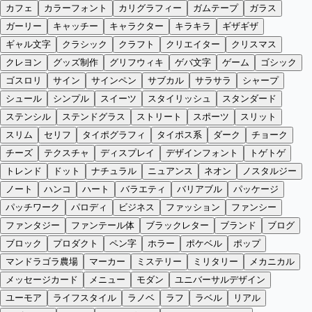
カフェ
カラーフォント
カリグラフィー
ガムテープ
ガラス
ガーリー
キャッチー
キャラクター
キラキラ
ギザギザ
ギャル文字
クラシック
クラフト
クリエイター
クリスマス
クレヨン
グッズ制作
グリフウィキ
ゲバ文字
ゲーム
ゴシック
ゴスロリ
サイン
サインペン
サブカル
サラサラ
シャープ
シュール
シンプル
スイーツ
スタイリッシュ
スタンダード
ステンシル
ステンドグラス
ストリート
スポーツ
スリット
スリム
セリフ
タイポグラフィ
タイポス系
ダーク
チョーク
チーズ
テクスチャ
ディスプレイ
デザインフォント
トゲトゲ
トレンド
ドット
ナチュラル
ニュアンス
ネオン
ノスタルジー
ノート
ハンコ
ハート
バラエティ
バリアブル
パッケージ
パッチワーク
パロディ
ビジネス
ファッション
ファンシー
ファンタジー
ファンテール体
ブラックレター
ブランド
ブログ
ブロック
プロダクト
ペン字
ホラー
ポケベル
ポップ
マンドラゴラ農場
マーカー
ミステリー
ミリタリー
メカニカル
メッセージカード
メニュー
モダン
ユニバーサルデザイン
ユーモア
ライフスタイル
ラノベ
ラフ
ラベル
リアル