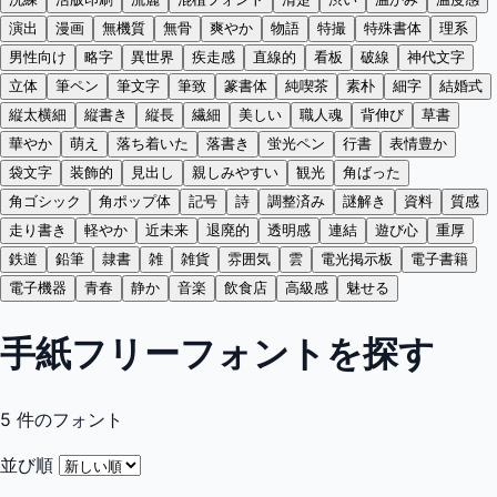
演出
漫画
無機質
無骨
爽やか
物語
特撮
特殊書体
理系
男性向け
略字
異世界
疾走感
直線的
看板
破線
神代文字
立体
筆ペン
筆文字
筆致
篆書体
純喫茶
素朴
細字
結婚式
縦太横細
縦書き
縦長
繊細
美しい
職人魂
背伸び
草書
華やか
萌え
落ち着いた
落書き
蛍光ペン
行書
表情豊か
袋文字
装飾的
見出し
親しみやすい
観光
角ばった
角ゴシック
角ポップ体
記号
詩
調整済み
謎解き
資料
質感
走り書き
軽やか
近未来
退廃的
透明感
連結
遊び心
重厚
鉄道
鉛筆
隷書
雑
雑貨
雰囲気
雲
電光掲示板
電子書籍
電子機器
青春
静か
音楽
飲食店
高級感
魅せる
手紙フリーフォントを探す
5
件のフォント
並び順