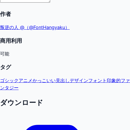
作者
叛逆の人 @（@FontHangyaku）
商用利用
可能
タグ
ゴシック
アニメ
かっこいい
見出し
デザインフォント
印象的
ファ
ンタジー
ダウンロード