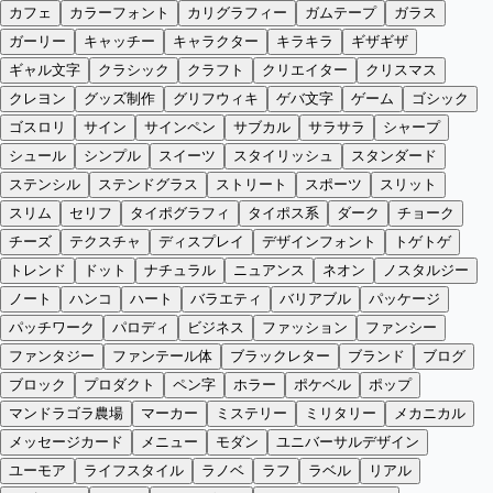
カフェ
カラーフォント
カリグラフィー
ガムテープ
ガラス
ガーリー
キャッチー
キャラクター
キラキラ
ギザギザ
ギャル文字
クラシック
クラフト
クリエイター
クリスマス
クレヨン
グッズ制作
グリフウィキ
ゲバ文字
ゲーム
ゴシック
ゴスロリ
サイン
サインペン
サブカル
サラサラ
シャープ
シュール
シンプル
スイーツ
スタイリッシュ
スタンダード
ステンシル
ステンドグラス
ストリート
スポーツ
スリット
スリム
セリフ
タイポグラフィ
タイポス系
ダーク
チョーク
チーズ
テクスチャ
ディスプレイ
デザインフォント
トゲトゲ
トレンド
ドット
ナチュラル
ニュアンス
ネオン
ノスタルジー
ノート
ハンコ
ハート
バラエティ
バリアブル
パッケージ
パッチワーク
パロディ
ビジネス
ファッション
ファンシー
ファンタジー
ファンテール体
ブラックレター
ブランド
ブログ
ブロック
プロダクト
ペン字
ホラー
ポケベル
ポップ
マンドラゴラ農場
マーカー
ミステリー
ミリタリー
メカニカル
メッセージカード
メニュー
モダン
ユニバーサルデザイン
ユーモア
ライフスタイル
ラノベ
ラフ
ラベル
リアル