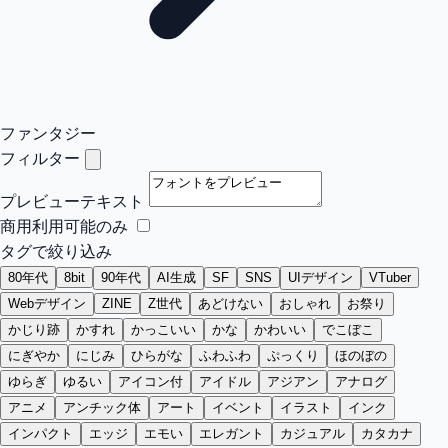
ファンタジー
フィルター
プレビューテキスト
商用利用可能のみ
タグで絞り込み
80年代
8bit
90年代
AI生成
SF
SNS
UIデザイン
VTuber
Webデザイン
ZINE
Z世代
あどけない
おしゃれ
お祭り
かじり跡
かすれ
かっこいい
かな
かわいい
でこぼこ
にぎやか
にじみ
ひらがな
ふわふわ
ぷっくり
ほのぼの
ゆらぎ
ゆるい
アイコン付
アイドル
アジアン
アナログ
アニメ
アンチック体
アート
イベント
イラスト
インク
インパクト
エッジ
エモい
エレガント
カジュアル
カタカナ