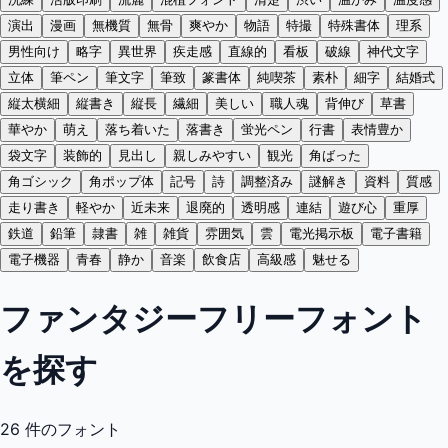
演出
漫画
無機質
無骨
爽やか
物語
特撮
特殊書体
理系
男性向け
略字
異世界
疾走感
直線的
看板
破線
神代文字
立体
筆ペン
筆文字
筆致
篆書体
純喫茶
素朴
細字
結婚式
縦太横細
縦書き
縦長
繊細
美しい
職人魂
背伸び
草書
華やか
萌え
落ち着いた
落書き
蛍光ペン
行書
表情豊か
袋文字
装飾的
見出し
親しみやすい
観光
角ばった
角ゴシック
角ポップ体
記号
詩
調整済み
謎解き
資料
質感
走り書き
軽やか
近未来
退廃的
透明感
連結
遊び心
重厚
鉄道
鉛筆
隷書
雑
雑貨
雰囲気
雲
電光掲示板
電子書籍
電子機器
青春
静か
音楽
飲食店
高級感
魅せる
ファンタジーフリーフォント
を探す
26
件のフォント