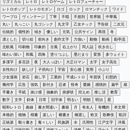
リズミカル
レトロ
レトロゲーム
レトロフューチャー
レトロポップ
レトロモダン
ロゴ
ロック
ロマンチック
ワイド
ワープロ
ヴィンテージ
丁寧
不穏
不規則
世界観
中華風
丸い
丸っこい
丸ゴシック
丸文字
乙女チック
予告状
二次元
伝統的
個性的
傾き
優しい
元気
公共サイン
再現
冬
凛とした
切り絵
前向き
創作文字
力強い
動物
動画
勘亭流
北欧風
印刷物
印象的
古風
右上がり
同人誌
吹き出し
味わい深い
和風
四角
塗りつぶし
墨だまり
変形
多ウェイト
多漢字
多言語
夜
大人っぽい
大正ロマン
太字
女子高生
女性向け
妖しげ
子供向け
宇宙
安心感
実用
小ぶり
少女漫画
岩石
崩し字
工業的
平成レトロ
年賀状
幻想的
幾何学
広告
強気
影付き
忍者
怪奇
愛嬌
感情的
扁平
扇
手書き
手紙
抜け感
抽象的
挨拶状
控えめ
推し活
教育
数字
文学
斜体
日常
旧字体
明るい
明朝
明治
星
昭和レトロ
曲線
書き間違い
書籍
月
有名人
有機的
本文用
本格的
植物
楷書
楽しい
横書き
橋渡し
欧文
歌舞伎
歌詞
正統派
殴り書き
毒々しい
民族調
水
汎用性
江戸文字
洋風
洗練
活版印刷
流麗
混植フォント
清楚
渋い
温かみ
温度感