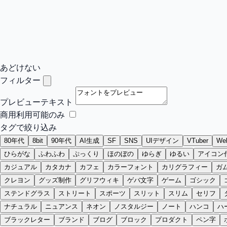
あどけない
フィルター
プレビューテキスト
商用利用可能のみ
タグで絞り込み
80年代
8bit
90年代
AI生成
SF
SNS
UIデザイン
VTuber
W
ひらがな
ふわふわ
ぷっくり
ほのぼの
ゆらぎ
ゆるい
アイコン
カジュアル
カタカナ
カフェ
カラーフォント
カリグラフィー
ガ
クレヨン
グッズ制作
グリフウィキ
ゲバ文字
ゲーム
ゴシック
ステンドグラス
ストリート
スポーツ
スリット
スリム
セリフ
ナチュラル
ニュアンス
ネオン
ノスタルジー
ノート
ハンコ
ハ
ブラックレター
ブランド
ブログ
ブロック
プロダクト
ペン字