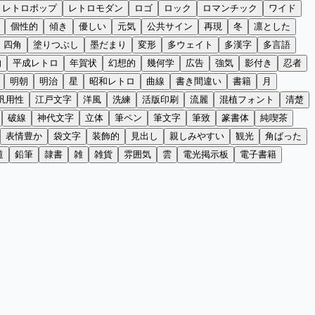
レトロポップ
レトロモダン
ロゴ
ロック
ロマンチック
ワイド
個性的
傾き
優しい
元気
公共サイン
再現
冬
凛とした
四角
塗りつぶし
墨だまり
変形
多ウェイト
多漢字
多言語
的
平成レトロ
年賀状
幻想的
幾何学
広告
強気
影付き
忍者
明朝
明治
星
昭和レトロ
曲線
書き間違い
書籍
月
汎用性
江戸文字
洋風
洗練
活版印刷
流麗
混植フォント
清楚
破線
神代文字
立体
筆ペン
筆文字
筆致
篆書体
純喫茶
表情豊か
袋文字
装飾的
見出し
親しみやすい
観光
角ばった
道
鉛筆
隷書
雑
雑貨
雰囲気
雲
電光掲示板
電子書籍