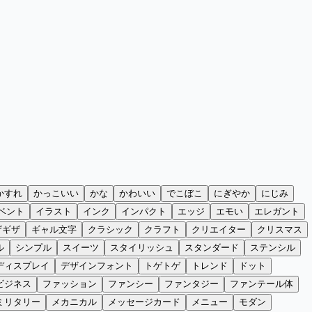
かすれ
かっこいい
かな
かわいい
でこぼこ
にぎやか
にじみ
ベント
イラスト
インク
インパクト
エッジ
エモい
エレガント
ザギザ
ギャル文字
クラシック
クラフト
クリエイター
クリスマス
ル
シンプル
スイーツ
スタイリッシュ
スタンダード
ステンシル
ディスプレイ
デザインフォント
トゲトゲ
トレンド
ドット
ビジネス
ファッション
ファンシー
ファンタジー
ファンテール体
ミリタリー
メカニカル
メッセージカード
メニュー
モダン