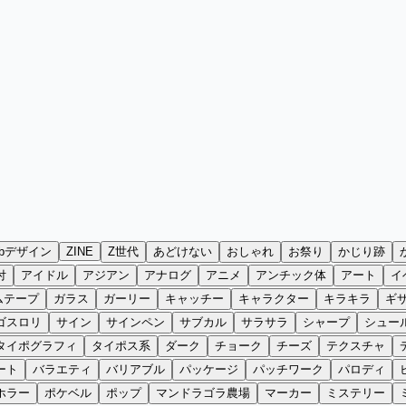
ebデザイン
ZINE
Z世代
あどけない
おしゃれ
お祭り
かじり跡
付
アイドル
アジアン
アナログ
アニメ
アンチック体
アート
イ
ムテープ
ガラス
ガーリー
キャッチー
キャラクター
キラキラ
ギ
ゴスロリ
サイン
サインペン
サブカル
サラサラ
シャープ
シュー
タイポグラフィ
タイポス系
ダーク
チョーク
チーズ
テクスチャ
ート
バラエティ
バリアブル
パッケージ
パッチワーク
パロディ
ホラー
ポケベル
ポップ
マンドラゴラ農場
マーカー
ミステリー