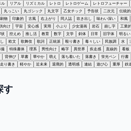
ベル
リアル
リズミカル
レトロ
レトロゲーム
レトロフューチャー
丸っこい
丸ゴシック
丸文字
乙女チック
予告状
二次元
伝統的
刷物
印象的
古風
右上がり
同人誌
吹き出し
味わい深い
和風
供向け
宇宙
安心感
実用
小ぶり
少女漫画
岩石
崩し字
工業
拶状
控えめ
推し活
教育
数字
文学
斜体
日常
旧字体
明るい
し
欧文
歌舞伎
歌詞
正統派
殴り書き
毒々しい
民族調
水
特撮
特殊書体
理系
男性向け
略字
異世界
疾走感
直線的
看板
背伸び
草書
華やか
萌え
落ち着いた
落書き
蛍光ペン
行書
走り書き
軽やか
近未来
退廃的
透明感
連結
遊び心
重厚
鉄
探す