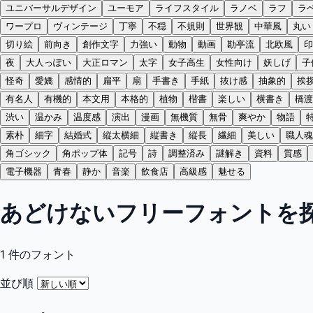
ユニバーサルデザイン
ユーモア
ライフスタイル
ラノベ
ラフ
ラ
ワープロ
ヴィンテージ
丁寧
不穏
不規則
世界観
中華風
丸い
切り絵
前向き
創作文字
力強い
動物
動画
勘亭流
北欧風
印
夜
大人っぽい
大正ロマン
太字
女子高生
女性向け
妖しげ
子
怪奇
愛嬌
感情的
扁平
扇
手書き
手紙
抜け感
抽象的
挨
有名人
有機的
本文用
本格的
植物
楷書
楽しい
横書き
橋渡
渋い
温かみ
温度感
演出
漫画
無機質
無骨
爽やか
物語
素朴
細字
結婚式
縦太横細
縦書き
縦長
繊細
美しい
職人魂
角ゴシック
角ポップ体
記号
詩
調整済み
謎解き
資料
質感
電子機器
青春
静か
音楽
飲食店
高級感
魅せる
あどけないフリーフォントを
1
件のフォント
並び順