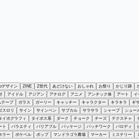
ebデザイン
ZINE
Z世代
あどけない
おしゃれ
お祭り
かじり跡
付
アイドル
アジアン
アナログ
アニメ
アンチック体
アート
イ
ムテープ
ガラス
ガーリー
キャッチー
キャラクター
キラキラ
ギ
ゴスロリ
サイン
サインペン
サブカル
サラサラ
シャープ
シュー
タイポグラフィ
タイポス系
ダーク
チョーク
チーズ
テクスチャ
ート
バラエティ
バリアブル
パッケージ
パッチワーク
パロディ
ホラー
ポケベル
ポップ
マンドラゴラ農場
マーカー
ミステリー