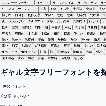
ユニバーサルデザイン
ユーモア
ライフスタイル
ラノベ
ラフ
ラ
ワープロ
ヴィンテージ
丁寧
不穏
不規則
世界観
中華風
丸い
切り絵
前向き
創作文字
力強い
動物
動画
勘亭流
北欧風
印
夜
大人っぽい
大正ロマン
太字
女子高生
女性向け
妖しげ
子
怪奇
愛嬌
感情的
扁平
扇
手書き
手紙
抜け感
抽象的
挨
有名人
有機的
本文用
本格的
植物
楷書
楽しい
横書き
橋渡
渋い
温かみ
温度感
演出
漫画
無機質
無骨
爽やか
物語
素朴
細字
結婚式
縦太横細
縦書き
縦長
繊細
美しい
職人魂
角ゴシック
角ポップ体
記号
詩
調整済み
謎解き
資料
質感
電子機器
青春
静か
音楽
飲食店
高級感
魅せる
ギャル文字フリーフォントを
1
件のフォント
並び順