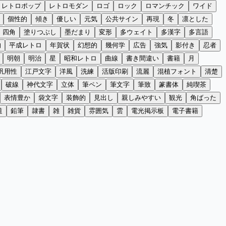
レトロポップ
レトロモダン
ロゴ
ロック
ロマンチック
ワイド
個性的
傾き
優しい
元気
公共サイン
再現
冬
凛とした
四角
塗りつぶし
墨だまり
変形
多ウェイト
多漢字
多言語
的
平成レトロ
年賀状
幻想的
幾何学
広告
強気
影付き
忍者
明朝
明治
星
昭和レトロ
曲線
書き間違い
書籍
月
汎用性
江戸文字
洋風
洗練
活版印刷
流麗
混植フォント
清楚
破線
神代文字
立体
筆ペン
筆文字
筆致
篆書体
純喫茶
表情豊か
袋文字
装飾的
見出し
親しみやすい
観光
角ばった
道
鉛筆
隷書
雑
雑貨
雰囲気
雲
電光掲示板
電子書籍