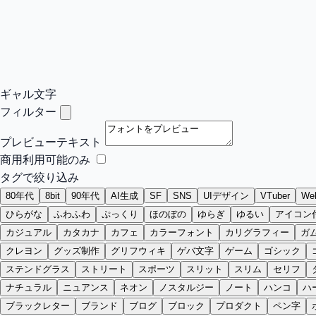
ギャル文字
フィルター
プレビューテキスト
商用利用可能のみ
タグで絞り込み
80年代
8bit
90年代
AI生成
SF
SNS
UIデザイン
VTuber
W
ひらがな
ふわふわ
ぷっくり
ほのぼの
ゆらぎ
ゆるい
アイコン
カジュアル
カタカナ
カフェ
カラーフォント
カリグラフィー
ガ
クレヨン
グッズ制作
グリフウィキ
ゲバ文字
ゲーム
ゴシック
ステンドグラス
ストリート
スポーツ
スリット
スリム
セリフ
ナチュラル
ニュアンス
ネオン
ノスタルジー
ノート
ハンコ
ハ
ブラックレター
ブランド
ブログ
ブロック
プロダクト
ペン字