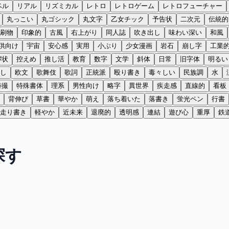
ベル
リアル
リズミカル
レトロ
レトロゲーム
レトロフューチャー
丸っこい
丸ゴシック
丸文字
乙女チック
予告状
二次元
伝統的
刷物
印象的
古風
右上がり
同人誌
吹き出し
味わい深い
和風
供向け
宇宙
安心感
実用
小ぶり
少女漫画
岩石
崩し字
工業
拶状
控えめ
推し活
教育
数字
文学
斜体
日常
旧字体
明るい
し
欧文
歌舞伎
歌詞
正統派
殴り書き
毒々しい
民族調
水
特撮
特殊書体
理系
男性向け
略字
異世界
疾走感
直線的
看板
背伸び
草書
華やか
萌え
落ち着いた
落書き
蛍光ペン
行書
走り書き
軽やか
近未来
退廃的
透明感
連結
遊び心
重厚
鉄
探す