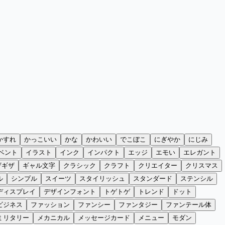
かすれ
かっこいい
かな
かわいい
でこぼこ
にぎやか
にじみ
ベント
イラスト
インク
インパクト
エッジ
エモい
エレガント
ザギザ
ギャル文字
クラシック
クラフト
クリエイター
クリスマス
ル
シンプル
スイーツ
スタイリッシュ
スタンダード
ステンシル
ディスプレイ
デザインフォント
トゲトゲ
トレンド
ドット
ビジネス
ファッション
ファンシー
ファンタジー
ファンテール体
ミリタリー
メカニカル
メッセージカード
メニュー
モダン