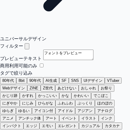
ユニバーサルデザイン
フィルター
プレビューテキスト
商用利用可能のみ
タグで絞り込み
80年代
8bit
90年代
AI生成
SF
SNS
UIデザイン
VTuber
Webデザイン
ZINE
Z世代
あどけない
おしゃれ
お祭り
かじり跡
かすれ
かっこいい
かな
かわいい
でこぼこ
にぎやか
にじみ
ひらがな
ふわふわ
ぷっくり
ほのぼの
ゆらぎ
ゆるい
アイコン付
アイドル
アジアン
アナログ
アニメ
アンチック体
アート
イベント
イラスト
インク
インパクト
エッジ
エモい
エレガント
カジュアル
カタカナ