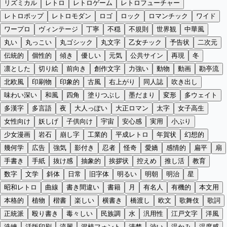
リズミカル
レトロ
レトロゲーム
レトロフューチャー
レトロポップ
レトロモダン
ロゴ
ロック
ロマンチック
ワイド
ワープロ
ヴィンテージ
丁寧
不穏
不規則
世界観
中華風
丸い
丸っこい
丸ゴシック
丸文字
乙女チック
予告状
二次元
伝統的
個性的
傾き
優しい
元気
公共サイン
再現
冬
凛とした
切り絵
前向き
創作文字
力強い
動物
動画
勘亭流
北欧風
印刷物
印象的
古風
右上がり
同人誌
吹き出し
味わい深い
和風
四角
塗りつぶし
墨だまり
変形
多ウェイト
多漢字
多言語
夜
大人っぽい
大正ロマン
太字
女子高生
女性向け
妖しげ
子供向け
宇宙
安心感
実用
小ぶり
少女漫画
岩石
崩し字
工業的
平成レトロ
年賀状
幻想的
幾何学
広告
強気
影付き
忍者
怪奇
愛嬌
感情的
扁平
扇
手書き
手紙
抜け感
抽象的
挨拶状
控えめ
推し活
教育
数字
文学
斜体
日常
旧字体
明るい
明朝
明治
星
昭和レトロ
曲線
書き間違い
書籍
月
有名人
有機的
本文用
本格的
植物
楷書
楽しい
横書き
橋渡し
欧文
歌舞伎
歌詞
正統派
殴り書き
毒々しい
民族調
水
汎用性
江戸文字
洋風
洗練
活版印刷
流麗
混植フォント
清楚
渋い
温かみ
温度感