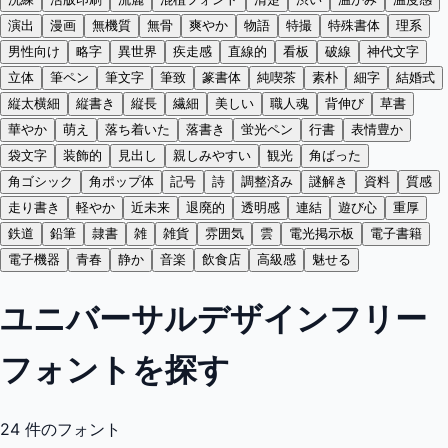
演出
漫画
無機質
無骨
爽やか
物語
特撮
特殊書体
理系
男性向け
略字
異世界
疾走感
直線的
看板
破線
神代文字
立体
筆ペン
筆文字
筆致
篆書体
純喫茶
素朴
細字
結婚式
縦太横細
縦書き
縦長
繊細
美しい
職人魂
背伸び
草書
華やか
萌え
落ち着いた
落書き
蛍光ペン
行書
表情豊か
袋文字
装飾的
見出し
親しみやすい
観光
角ばった
角ゴシック
角ポップ体
記号
詩
調整済み
謎解き
資料
質感
走り書き
軽やか
近未来
退廃的
透明感
連結
遊び心
重厚
鉄道
鉛筆
隷書
雑
雑貨
雰囲気
雲
電光掲示板
電子書籍
電子機器
青春
静か
音楽
飲食店
高級感
魅せる
ユニバーサルデザインフリー
フォントを探す
24
件のフォント