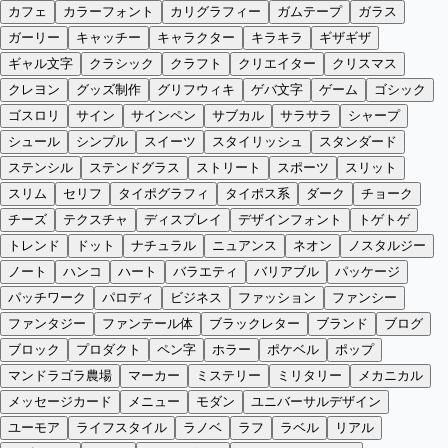
カフェ
カラーフォント
カリグラフィー
ガムテープ
ガラス
ガーリー
キャッチー
キャラクター
キラキラ
ギザギザ
ギャル文字
クラシック
クラフト
クリエイター
クリスマス
クレヨン
グッズ制作
グリフウィキ
ゲバ文字
ゲーム
ゴシック
ゴスロリ
サイン
サインペン
サブカル
サラサラ
シャープ
シュール
シンプル
スイーツ
スタイリッシュ
スタンダード
ステンシル
ステンドグラス
ストリート
スポーツ
スリット
スリム
セリフ
タイポグラフィ
タイポス系
ダーク
チョーク
チーズ
テクスチャ
ディスプレイ
デザインフォント
トゲトゲ
トレンド
ドット
ナチュラル
ニュアンス
ネオン
ノスタルジー
ノート
ハンコ
ハート
バラエティ
バリアブル
パッケージ
パッチワーク
パロディ
ビジネス
ファッション
ファンシー
ファンタジー
ファンテール体
ブラックレター
ブランド
ブログ
ブロック
プロダクト
ペン字
ホラー
ポケベル
ポップ
マンドラゴラ農場
マーカー
ミステリー
ミリタリー
メカニカル
メッセージカード
メニュー
モダン
ユニバーサルデザイン
ユーモア
ライフスタイル
ラノベ
ラフ
ラベル
リアル