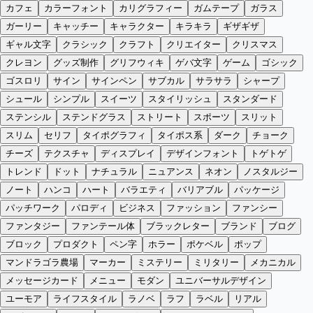
カフェ
カラーフォント
カリグラフィー
ガムテープ
ガラス
ガーリー
キャッチー
キャラクター
キラキラ
ギザギザ
ギャル文字
クラシック
クラフト
クリエイター
クリスマス
クレヨン
グッズ制作
グリフウィキ
ゲバ文字
ゲーム
ゴシック
ゴスロリ
サイン
サインペン
サブカル
サラサラ
シャープ
シュール
シンプル
スイーツ
スタイリッシュ
スタンダード
ステンシル
ステンドグラス
ストリート
スポーツ
スリット
スリム
セリフ
タイポグラフィ
タイポス系
ダーク
チョーク
チーズ
テクスチャ
ディスプレイ
デザインフォント
トゲトゲ
トレンド
ドット
ナチュラル
ニュアンス
ネオン
ノスタルジー
ノート
ハンコ
ハート
バラエティ
バリアブル
パッケージ
パッチワーク
パロディ
ビジネス
ファッション
ファンシー
ファンタジー
ファンテール体
ブラックレター
ブランド
ブログ
ブロック
プロダクト
ペン字
ホラー
ポケベル
ポップ
マンドラゴラ農場
マーカー
ミステリー
ミリタリー
メカニカル
メッセージカード
メニュー
モダン
ユニバーサルデザイン
ユーモア
ライフスタイル
ラノベ
ラフ
ラベル
リアル