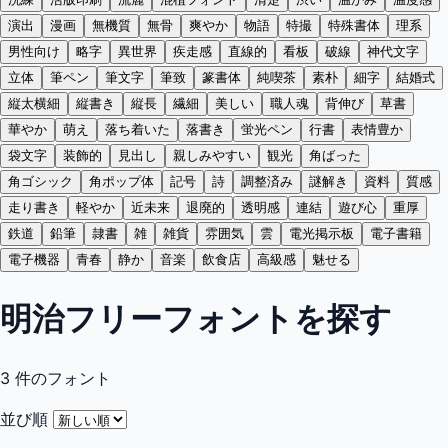
演出
漫画
無機質
無骨
爽やか
物語
特撮
特殊書体
理系
男性向け
略字
異世界
疾走感
直線的
看板
破線
神代文字
立体
筆ペン
筆文字
筆致
篆書体
純喫茶
素朴
細字
結婚式
縦太横細
縦書き
縦長
繊細
美しい
職人魂
背伸び
草書
華やか
萌え
落ち着いた
落書き
蛍光ペン
行書
表情豊か
袋文字
装飾的
見出し
親しみやすい
観光
角ばった
角ゴシック
角ポップ体
記号
詩
調整済み
謎解き
資料
質感
走り書き
軽やか
近未来
退廃的
透明感
連結
遊び心
重厚
鉄道
鉛筆
隷書
雑
雑貨
雰囲気
雲
電光掲示板
電子書籍
電子機器
青春
静か
音楽
飲食店
高級感
魅せる
明治フリーフォントを探す
3
件のフォント
並び順