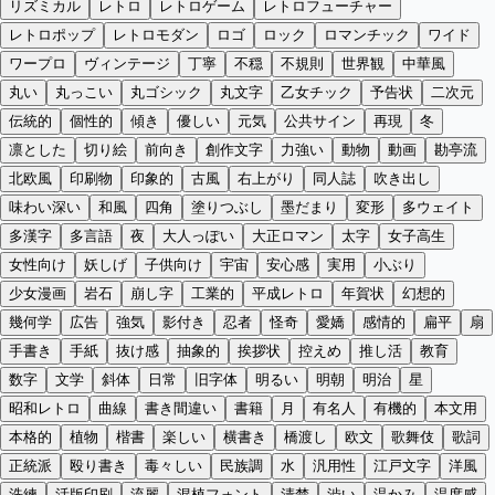
リズミカル
レトロ
レトロゲーム
レトロフューチャー
レトロポップ
レトロモダン
ロゴ
ロック
ロマンチック
ワイド
ワープロ
ヴィンテージ
丁寧
不穏
不規則
世界観
中華風
丸い
丸っこい
丸ゴシック
丸文字
乙女チック
予告状
二次元
伝統的
個性的
傾き
優しい
元気
公共サイン
再現
冬
凛とした
切り絵
前向き
創作文字
力強い
動物
動画
勘亭流
北欧風
印刷物
印象的
古風
右上がり
同人誌
吹き出し
味わい深い
和風
四角
塗りつぶし
墨だまり
変形
多ウェイト
多漢字
多言語
夜
大人っぽい
大正ロマン
太字
女子高生
女性向け
妖しげ
子供向け
宇宙
安心感
実用
小ぶり
少女漫画
岩石
崩し字
工業的
平成レトロ
年賀状
幻想的
幾何学
広告
強気
影付き
忍者
怪奇
愛嬌
感情的
扁平
扇
手書き
手紙
抜け感
抽象的
挨拶状
控えめ
推し活
教育
数字
文学
斜体
日常
旧字体
明るい
明朝
明治
星
昭和レトロ
曲線
書き間違い
書籍
月
有名人
有機的
本文用
本格的
植物
楷書
楽しい
横書き
橋渡し
欧文
歌舞伎
歌詞
正統派
殴り書き
毒々しい
民族調
水
汎用性
江戸文字
洋風
洗練
活版印刷
流麗
混植フォント
清楚
渋い
温かみ
温度感