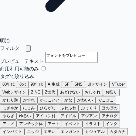
明治
フィルター
プレビューテキスト
商用利用可能のみ
タグで絞り込み
80年代
8bit
90年代
AI生成
SF
SNS
UIデザイン
VTuber
Webデザイン
ZINE
Z世代
あどけない
おしゃれ
お祭り
かじり跡
かすれ
かっこいい
かな
かわいい
でこぼこ
にぎやか
にじみ
ひらがな
ふわふわ
ぷっくり
ほのぼの
ゆらぎ
ゆるい
アイコン付
アイドル
アジアン
アナログ
アニメ
アンチック体
アート
イベント
イラスト
インク
インパクト
エッジ
エモい
エレガント
カジュアル
カタカナ