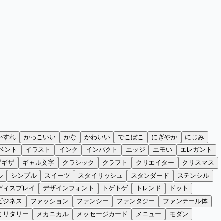
かすれ
かっこいい
かな
かわいい
でこぼこ
にぎやか
にじみ
ベント
イラスト
インク
インパクト
エッジ
エモい
エレガント
ザギザ
ギャル文字
クラシック
クラフト
クリエイター
クリスマス
ル
シンプル
スイーツ
スタイリッシュ
スタンダード
ステンシル
ディスプレイ
デザインフォント
トゲトゲ
トレンド
ドット
ビジネス
ファッション
ファンシー
ファンタジー
ファンテール体
ミリタリー
メカニカル
メッセージカード
メニュー
モダン