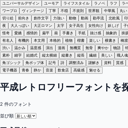
ユニバーサルデザイン
ユーモア
ライフスタイル
ラノベ
ラフ
ラ
ワープロ
ヴィンテージ
丁寧
不穏
不規則
世界観
中華風
丸い
切り絵
前向き
創作文字
力強い
動物
動画
勘亭流
北欧風
印
夜
大人っぽい
大正ロマン
太字
女子高生
女性向け
妖しげ
子
怪奇
愛嬌
感情的
扁平
扇
手書き
手紙
抜け感
抽象的
挨
有名人
有機的
本文用
本格的
植物
楷書
楽しい
横書き
橋渡
渋い
温かみ
温度感
演出
漫画
無機質
無骨
爽やか
物語
素朴
細字
結婚式
縦太横細
縦書き
縦長
繊細
美しい
職人魂
角ゴシック
角ポップ体
記号
詩
調整済み
謎解き
資料
質感
電子機器
青春
静か
音楽
飲食店
高級感
魅せる
平成レトロフリーフォントを
2
件のフォント
並び順