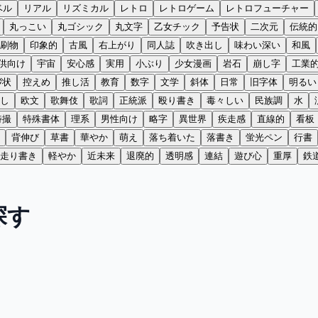
ベル
リアル
リズミカル
レトロ
レトロゲーム
レトロフューチャー
丸っこい
丸ゴシック
丸文字
乙女チック
予告状
二次元
伝統的
刷物
印象的
古風
右上がり
同人誌
吹き出し
味わい深い
和風
供向け
宇宙
安心感
実用
小ぶり
少女漫画
岩石
崩し字
工業
拶状
控えめ
推し活
教育
数字
文学
斜体
日常
旧字体
明るい
し
欧文
歌舞伎
歌詞
正統派
殴り書き
毒々しい
民族調
水
特撮
特殊書体
理系
男性向け
略字
異世界
疾走感
直線的
看板
背伸び
草書
華やか
萌え
落ち着いた
落書き
蛍光ペン
行書
走り書き
軽やか
近未来
退廃的
透明感
連結
遊び心
重厚
鉄
探す