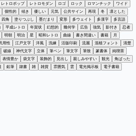
レトロポップ
レトロモダン
ロゴ
ロック
ロマンチック
ワイド
個性的
傾き
優しい
元気
公共サイン
再現
冬
凛とした
四角
塗りつぶし
墨だまり
変形
多ウェイト
多漢字
多言語
的
平成レトロ
年賀状
幻想的
幾何学
広告
強気
影付き
忍者
明朝
明治
星
昭和レトロ
曲線
書き間違い
書籍
月
汎用性
江戸文字
洋風
洗練
活版印刷
流麗
混植フォント
清楚
破線
神代文字
立体
筆ペン
筆文字
筆致
篆書体
純喫茶
表情豊か
袋文字
装飾的
見出し
親しみやすい
観光
角ばった
道
鉛筆
隷書
雑
雑貨
雰囲気
雲
電光掲示板
電子書籍