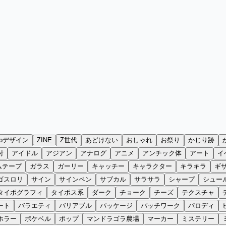
ebデザイン
ZINE
Z世代
あどけない
おしゃれ
お祭り
かじり跡
付
アイドル
アジアン
アナログ
アニメ
アンチック体
アート
イ
ムテープ
ガラス
ガーリー
キャッチー
キャラクター
キラキラ
ギ
ゴスロリ
サイン
サインペン
サブカル
サラサラ
シャープ
シュー
タイポグラフィ
タイポス系
ダーク
チョーク
チーズ
テクスチャ
ート
バラエティ
バリアブル
パッケージ
パッチワーク
パロディ
ホラー
ポケベル
ポップ
マンドラゴラ農場
マーカー
ミステリー