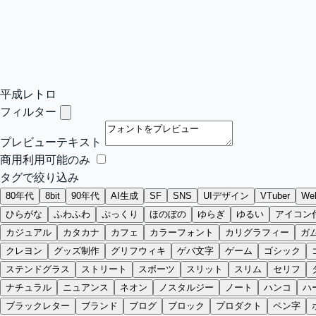
平成レトロ
フィルター
プレビューテキスト
商用利用可能のみ
タグで絞り込み
80年代
8bit
90年代
AI生成
SF
SNS
UIデザイン
VTuber
W
ひらがな
ふわふわ
ぷっくり
ほのぼの
ゆらぎ
ゆるい
アイコン
カジュアル
カタカナ
カフェ
カラーフォント
カリグラフィー
ガ
クレヨン
グッズ制作
グリフウィキ
ゲバ文字
ゲーム
ゴシック
ステンドグラス
ストリート
スポーツ
スリット
スリム
セリフ
ナチュラル
ニュアンス
ネオン
ノスタルジー
ノート
ハンコ
ハ
ブラックレター
ブランド
ブログ
ブロック
プロダクト
ペン字