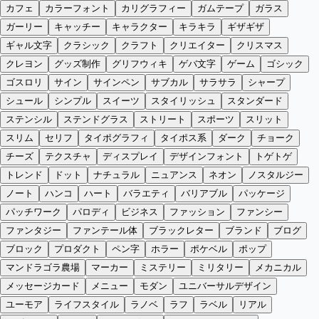
カフェ
カラーフォント
カリグラフィー
ガムテープ
ガラス
ガーリー
キャッチー
キャラクター
キラキラ
ギザギザ
ギャル文字
クラシック
クラフト
クリエイター
クリスマス
クレヨン
グッズ制作
グリフウィキ
ゲバ文字
ゲーム
ゴシック
ゴスロリ
サイン
サインペン
サブカル
サラサラ
シャープ
シュール
シンプル
スイーツ
スタイリッシュ
スタンダード
ステンシル
ステンドグラス
ストリート
スポーツ
スリット
スリム
セリフ
タイポグラフィ
タイポス系
ダーク
チョーク
チーズ
テクスチャ
ディスプレイ
デザインフォント
トゲトゲ
トレンド
ドット
ナチュラル
ニュアンス
ネオン
ノスタルジー
ノート
ハンコ
ハート
バラエティ
バリアブル
パッケージ
パッチワーク
パロディ
ビジネス
ファッション
ファンシー
ファンタジー
ファンテール体
ブラックレター
ブランド
ブログ
ブロック
プロダクト
ペン字
ホラー
ポケベル
ポップ
マンドラゴラ農場
マーカー
ミステリー
ミリタリー
メカニカル
メッセージカード
メニュー
モダン
ユニバーサルデザイン
ユーモア
ライフスタイル
ラノベ
ラフ
ラベル
リアル