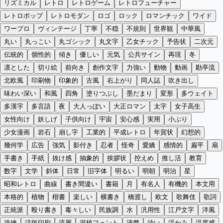
リズミカル
レトロ
レトロゲーム
レトロフューチャー
レトロポップ
レトロモダン
ロゴ
ロック
ロマンチック
ワイド
ワープロ
ヴィンテージ
丁寧
不穏
不規則
世界観
中華風
丸い
丸っこい
丸ゴシック
丸文字
乙女チック
予告状
二次元
伝統的
個性的
傾き
優しい
元気
公共サイン
再現
冬
凛とした
切り絵
前向き
創作文字
力強い
動物
動画
勘亭流
北欧風
印刷物
印象的
古風
右上がり
同人誌
吹き出し
味わい深い
和風
四角
塗りつぶし
墨だまり
変形
多ウェイト
多漢字
多言語
夜
大人っぽい
大正ロマン
太字
女子高生
女性向け
妖しげ
子供向け
宇宙
安心感
実用
小ぶり
少女漫画
岩石
崩し字
工業的
平成レトロ
年賀状
幻想的
幾何学
広告
強気
影付き
忍者
怪奇
愛嬌
感情的
扁平
扇
手書き
手紙
抜け感
抽象的
挨拶状
控えめ
推し活
教育
数字
文学
斜体
日常
旧字体
明るい
明朝
明治
星
昭和レトロ
曲線
書き間違い
書籍
月
有名人
有機的
本文用
本格的
植物
楷書
楽しい
横書き
橋渡し
欧文
歌舞伎
歌詞
正統派
殴り書き
毒々しい
民族調
水
汎用性
江戸文字
洋風
洗練
活版印刷
流麗
混植フォント
清楚
渋い
温かみ
温度感