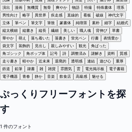
演出
漫画
無機質
無骨
爽やか
物語
特撮
特殊書体
理系
男性向け
略字
異世界
疾走感
直線的
看板
破線
神代文字
立体
筆ペン
筆文字
筆致
篆書体
純喫茶
素朴
細字
結婚式
縦太横細
縦書き
縦長
繊細
美しい
職人魂
背伸び
草書
華やか
萌え
落ち着いた
落書き
蛍光ペン
行書
表情豊か
袋文字
装飾的
見出し
親しみやすい
観光
角ばった
角ゴシック
角ポップ体
記号
詩
調整済み
謎解き
資料
質感
走り書き
軽やか
近未来
退廃的
透明感
連結
遊び心
重厚
鉄道
鉛筆
隷書
雑
雑貨
雰囲気
雲
電光掲示板
電子書籍
電子機器
青春
静か
音楽
飲食店
高級感
魅せる
ぷっくりフリーフォントを探
す
1
件のフォント