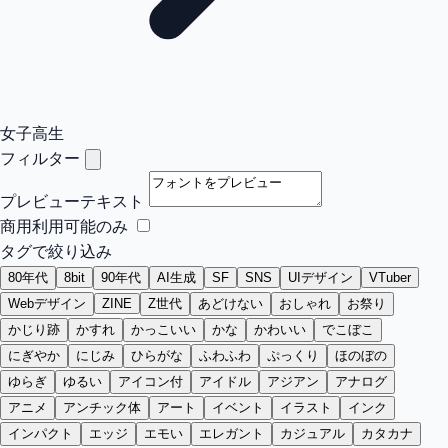
女子高生
フィルター
プレビューテキスト
商用利用可能のみ
タグで絞り込み
80年代
8bit
90年代
AI生成
SF
SNS
UIデザイン
VTuber
Webデザイン
ZINE
Z世代
あどけない
おしゃれ
お祭り
かじり跡
かすれ
かっこいい
かな
かわいい
でこぼこ
にぎやか
にじみ
ひらがな
ふわふわ
ぷっくり
ほのぼの
ゆらぎ
ゆるい
アイコン付
アイドル
アジアン
アナログ
アニメ
アンチック体
アート
イベント
イラスト
インク
インパクト
エッジ
エモい
エレガント
カジュアル
カタカナ