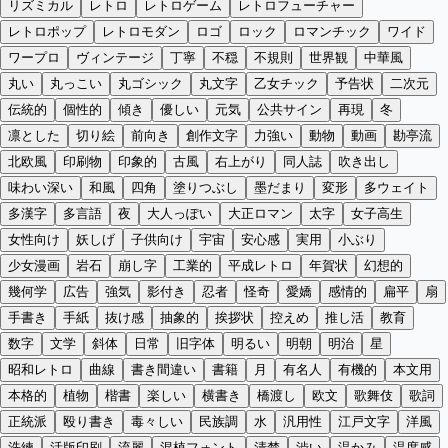
リズミカル
レトロ
レトロゲーム
レトロフューチャー
レトロポップ
レトロモダン
ロゴ
ロック
ロマンチック
ワイド
ワープロ
ヴィンテージ
丁寧
不穏
不規則
世界観
中華風
丸い
丸っこい
丸ゴシック
丸文字
乙女チック
予告状
二次元
伝統的
個性的
傾き
優しい
元気
公共サイン
再現
冬
凛とした
切り絵
前向き
創作文字
力強い
動物
動画
勘亭流
北欧風
印刷物
印象的
古風
右上がり
同人誌
吹き出し
味わい深い
和風
四角
塗りつぶし
墨だまり
変形
多ウェイト
多漢字
多言語
夜
大人っぽい
大正ロマン
太字
女子高生
女性向け
妖しげ
子供向け
宇宙
安心感
実用
小ぶり
少女漫画
岩石
崩し字
工業的
平成レトロ
年賀状
幻想的
幾何学
広告
強気
影付き
忍者
怪奇
愛嬌
感情的
扁平
扇
手書き
手紙
抜け感
抽象的
挨拶状
控えめ
推し活
教育
数字
文学
斜体
日常
旧字体
明るい
明朝
明治
星
昭和レトロ
曲線
書き間違い
書籍
月
有名人
有機的
本文用
本格的
植物
楷書
楽しい
横書き
橋渡し
欧文
歌舞伎
歌詞
正統派
殴り書き
毒々しい
民族調
水
汎用性
江戸文字
洋風
洗練
活版印刷
流麗
混植フォント
清楚
渋い
温かみ
温度感