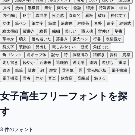
演出
漫画
無機質
無骨
爽やか
物語
特撮
特殊書体
理系
男性向け
略字
異世界
疾走感
直線的
看板
破線
神代文字
立体
筆ペン
筆文字
筆致
篆書体
純喫茶
素朴
細字
結婚式
縦太横細
縦書き
縦長
繊細
美しい
職人魂
背伸び
草書
華やか
萌え
落ち着いた
落書き
蛍光ペン
行書
表情豊か
袋文字
装飾的
見出し
親しみやすい
観光
角ばった
角ゴシック
角ポップ体
記号
詩
調整済み
謎解き
資料
質感
走り書き
軽やか
近未来
退廃的
透明感
連結
遊び心
重厚
鉄道
鉛筆
隷書
雑
雑貨
雰囲気
雲
電光掲示板
電子書籍
電子機器
青春
静か
音楽
飲食店
高級感
魅せる
女子高生フリーフォントを探
す
3
件のフォント