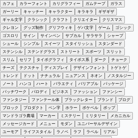
カフェ
カラーフォント
カリグラフィー
ガムテープ
ガラス
ガーリー
キャッチー
キャラクター
キラキラ
ギザギザ
ギャル文字
クラシック
クラフト
クリエイター
クリスマス
クレヨン
グッズ制作
グリフウィキ
ゲバ文字
ゲーム
ゴシック
ゴスロリ
サイン
サインペン
サブカル
サラサラ
シャープ
シュール
シンプル
スイーツ
スタイリッシュ
スタンダード
ステンシル
ステンドグラス
ストリート
スポーツ
スリット
スリム
セリフ
タイポグラフィ
タイポス系
ダーク
チョーク
チーズ
テクスチャ
ディスプレイ
デザインフォント
トゲトゲ
トレンド
ドット
ナチュラル
ニュアンス
ネオン
ノスタルジー
ノート
ハンコ
ハート
バラエティ
バリアブル
パッケージ
パッチワーク
パロディ
ビジネス
ファッション
ファンシー
ファンタジー
ファンテール体
ブラックレター
ブランド
ブログ
ブロック
プロダクト
ペン字
ホラー
ポケベル
ポップ
マンドラゴラ農場
マーカー
ミステリー
ミリタリー
メカニカル
メッセージカード
メニュー
モダン
ユニバーサルデザイン
ユーモア
ライフスタイル
ラノベ
ラフ
ラベル
リアル