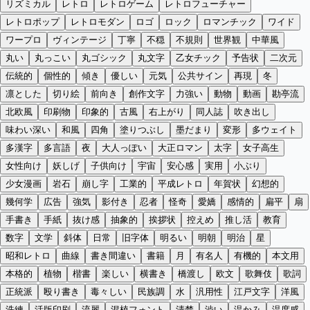
リズミカル
レトロ
レトロゲーム
レトロフューチャー
レトロポップ
レトロモダン
ロゴ
ロック
ロマンチック
ワイド
ワープロ
ヴィンテージ
丁寧
不穏
不規則
世界観
中華風
丸い
丸っこい
丸ゴシック
丸文字
乙女チック
予告状
二次元
伝統的
個性的
傾き
優しい
元気
公共サイン
再現
冬
凛とした
切り絵
前向き
創作文字
力強い
動物
動画
勘亭流
北欧風
印刷物
印象的
古風
右上がり
同人誌
吹き出し
味わい深い
和風
四角
塗りつぶし
墨だまり
変形
多ウェイト
多漢字
多言語
夜
大人っぽい
大正ロマン
太字
女子高生
女性向け
妖しげ
子供向け
宇宙
安心感
実用
小ぶり
少女漫画
岩石
崩し字
工業的
平成レトロ
年賀状
幻想的
幾何学
広告
強気
影付き
忍者
怪奇
愛嬌
感情的
扁平
扇
手書き
手紙
抜け感
抽象的
挨拶状
控えめ
推し活
教育
数字
文学
斜体
日常
旧字体
明るい
明朝
明治
星
昭和レトロ
曲線
書き間違い
書籍
月
有名人
有機的
本文用
本格的
植物
楷書
楽しい
横書き
橋渡し
欧文
歌舞伎
歌詞
正統派
殴り書き
毒々しい
民族調
水
汎用性
江戸文字
洋風
洗練
活版印刷
流麗
混植フォント
清楚
渋い
温かみ
温度感