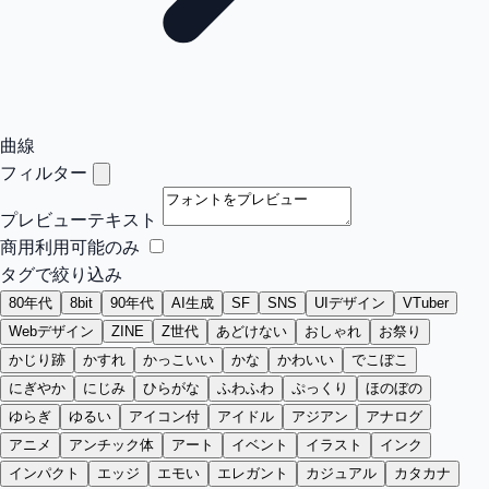
曲線
フィルター
プレビューテキスト
商用利用可能のみ
タグで絞り込み
80年代
8bit
90年代
AI生成
SF
SNS
UIデザイン
VTuber
Webデザイン
ZINE
Z世代
あどけない
おしゃれ
お祭り
かじり跡
かすれ
かっこいい
かな
かわいい
でこぼこ
にぎやか
にじみ
ひらがな
ふわふわ
ぷっくり
ほのぼの
ゆらぎ
ゆるい
アイコン付
アイドル
アジアン
アナログ
アニメ
アンチック体
アート
イベント
イラスト
インク
インパクト
エッジ
エモい
エレガント
カジュアル
カタカナ