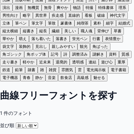
演出
漫画
無機質
無骨
爽やか
物語
特撮
特殊書体
理系
男性向け
略字
異世界
疾走感
直線的
看板
破線
神代文字
立体
筆ペン
筆文字
筆致
篆書体
純喫茶
素朴
細字
結婚式
縦太横細
縦書き
縦長
繊細
美しい
職人魂
背伸び
草書
華やか
萌え
落ち着いた
落書き
蛍光ペン
行書
表情豊か
袋文字
装飾的
見出し
親しみやすい
観光
角ばった
角ゴシック
角ポップ体
記号
詩
調整済み
謎解き
資料
質感
走り書き
軽やか
近未来
退廃的
透明感
連結
遊び心
重厚
鉄道
鉛筆
隷書
雑
雑貨
雰囲気
雲
電光掲示板
電子書籍
電子機器
青春
静か
音楽
飲食店
高級感
魅せる
曲線フリーフォントを探す
1
件のフォント
並び順