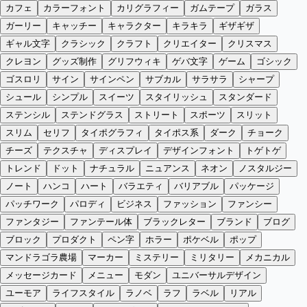
カフェ
カラーフォント
カリグラフィー
ガムテープ
ガラス
ガーリー
キャッチー
キャラクター
キラキラ
ギザギザ
ギャル文字
クラシック
クラフト
クリエイター
クリスマス
クレヨン
グッズ制作
グリフウィキ
ゲバ文字
ゲーム
ゴシック
ゴスロリ
サイン
サインペン
サブカル
サラサラ
シャープ
シュール
シンプル
スイーツ
スタイリッシュ
スタンダード
ステンシル
ステンドグラス
ストリート
スポーツ
スリット
スリム
セリフ
タイポグラフィ
タイポス系
ダーク
チョーク
チーズ
テクスチャ
ディスプレイ
デザインフォント
トゲトゲ
トレンド
ドット
ナチュラル
ニュアンス
ネオン
ノスタルジー
ノート
ハンコ
ハート
バラエティ
バリアブル
パッケージ
パッチワーク
パロディ
ビジネス
ファッション
ファンシー
ファンタジー
ファンテール体
ブラックレター
ブランド
ブログ
ブロック
プロダクト
ペン字
ホラー
ポケベル
ポップ
マンドラゴラ農場
マーカー
ミステリー
ミリタリー
メカニカル
メッセージカード
メニュー
モダン
ユニバーサルデザイン
ユーモア
ライフスタイル
ラノベ
ラフ
ラベル
リアル