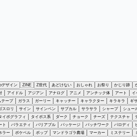
ebデザイン
ZINE
Z世代
あどけない
おしゃれ
お祭り
かじり跡
付
アイドル
アジアン
アナログ
アニメ
アンチック体
アート
イ
ムテープ
ガラス
ガーリー
キャッチー
キャラクター
キラキラ
ギ
ゴスロリ
サイン
サインペン
サブカル
サラサラ
シャープ
シュー
タイポグラフィ
タイポス系
ダーク
チョーク
チーズ
テクスチャ
ート
バラエティ
バリアブル
パッケージ
パッチワーク
パロディ
ホラー
ポケベル
ポップ
マンドラゴラ農場
マーカー
ミステリー