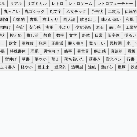
ベル
リアル
リズミカル
レトロ
レトロゲーム
レトロフューチャー
丸っこい
丸ゴシック
丸文字
乙女チック
予告状
二次元
伝統的
刷物
印象的
古風
右上がり
同人誌
吹き出し
味わい深い
和風
供向け
宇宙
安心感
実用
小ぶり
少女漫画
岩石
崩し字
工業
拶状
控えめ
推し活
教育
数字
文学
斜体
日常
旧字体
明るい
し
欧文
歌舞伎
歌詞
正統派
殴り書き
毒々しい
民族調
水
特撮
特殊書体
理系
男性向け
略字
異世界
疾走感
直線的
看板
背伸び
草書
華やか
萌え
落ち着いた
落書き
蛍光ペン
行書
走り書き
軽やか
近未来
退廃的
透明感
連結
遊び心
重厚
鉄