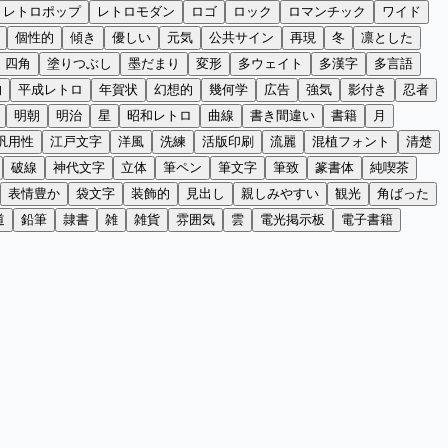
レトロポップ
レトロモダン
ロゴ
ロック
ロマンチック
ワイド
個性的
傾き
優しい
元気
公共サイン
再現
冬
凛とした
四角
塗りつぶし
墨だまり
変形
多ウェイト
多漢字
多言語
的
平成レトロ
年賀状
幻想的
幾何学
広告
強気
影付き
忍者
明朝
明治
星
昭和レトロ
曲線
書き間違い
書籍
月
汎用性
江戸文字
洋風
洗練
活版印刷
流麗
混植フォント
清楚
破線
神代文字
立体
筆ペン
筆文字
筆致
篆書体
純喫茶
表情豊か
袋文字
装飾的
見出し
親しみやすい
観光
角ばった
道
鉛筆
隷書
雑
雑貨
雰囲気
雲
電光掲示板
電子書籍