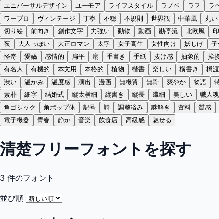
ユニバーサルデザイン
ユーモア
ライフスタイル
ラノベ
ラフ
ラ
ワープロ
ヴィンテージ
丁寧
不穏
不規則
世界観
中華風
丸い
切り絵
前向き
創作文字
力強い
動物
動画
勘亭流
北欧風
印
夜
大人っぽい
大正ロマン
太字
女子高生
女性向け
妖しげ
子
怪奇
愛嬌
感情的
扁平
扇
手書き
手紙
抜け感
抽象的
挨
有名人
有機的
本文用
本格的
植物
楷書
楽しい
横書き
橋渡
渋い
温かみ
温度感
演出
漫画
無機質
無骨
爽やか
物語
素朴
細字
結婚式
縦太横細
縦書き
縦長
繊細
美しい
職人魂
角ゴシック
角ポップ体
記号
詩
調整済み
謎解き
資料
質感
電子機器
青春
静か
音楽
飲食店
高級感
魅せる
清楚フリーフォントを探す
3
件のフォント
並び順