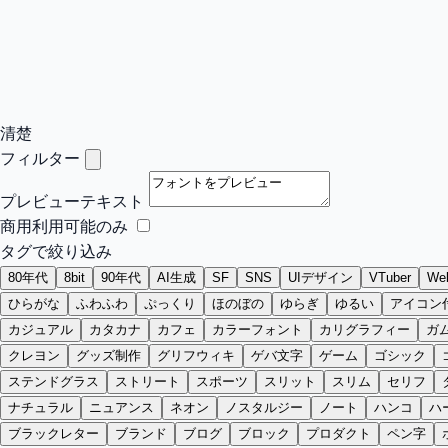
清楚
フィルター
プレビューテキスト
商用利用可能のみ
タグで絞り込み
80年代
8bit
90年代
AI生成
SF
SNS
UIデザイン
VTuber
W
ひらがな
ふわふわ
ぷっくり
ほのぼの
ゆらぎ
ゆるい
アイコン
カジュアル
カタカナ
カフェ
カラーフォント
カリグラフィー
ガ
クレヨン
グッズ制作
グリフウィキ
ゲバ文字
ゲーム
ゴシック
ステンドグラス
ストリート
スポーツ
スリット
スリム
セリフ
ナチュラル
ニュアンス
ネオン
ノスタルジー
ノート
ハンコ
ハ
ブラックレター
ブランド
ブログ
ブロック
プロダクト
ペン字