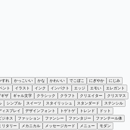
かすれ
かっこいい
かな
かわいい
でこぼこ
にぎやか
にじみ
ベント
イラスト
インク
インパクト
エッジ
エモい
エレガント
ザギザ
ギャル文字
クラシック
クラフト
クリエイター
クリスマス
ル
シンプル
スイーツ
スタイリッシュ
スタンダード
ステンシル
ディスプレイ
デザインフォント
トゲトゲ
トレンド
ドット
ビジネス
ファッション
ファンシー
ファンタジー
ファンテール体
ミリタリー
メカニカル
メッセージカード
メニュー
モダン