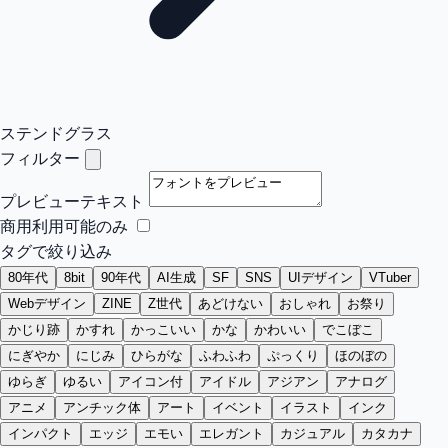
ステンドグラス
フィルター
プレビューテキスト
商用利用可能のみ
タグで絞り込み
80年代
8bit
90年代
AI生成
SF
SNS
UIデザイン
VTuber
Webデザイン
ZINE
Z世代
あどけない
おしゃれ
お祭り
かじり跡
かすれ
かっこいい
かな
かわいい
でこぼこ
にぎやか
にじみ
ひらがな
ふわふわ
ぷっくり
ほのぼの
ゆらぎ
ゆるい
アイコン付
アイドル
アジアン
アナログ
アニメ
アンチック体
アート
イベント
イラスト
インク
インパクト
エッジ
エモい
エレガント
カジュアル
カタカナ