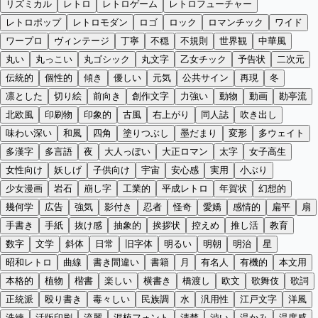
リズミカル
レトロ
レトロゲーム
レトロフューチャー
レトロポップ
レトロモダン
ロゴ
ロック
ロマンチック
ワイド
ワープロ
ヴィンテージ
丁寧
不穏
不規則
世界観
中華風
丸い
丸っこい
丸ゴシック
丸文字
乙女チック
予告状
二次元
伝統的
個性的
傾き
優しい
元気
公共サイン
再現
冬
凛とした
切り絵
前向き
創作文字
力強い
動物
動画
勘亭流
北欧風
印刷物
印象的
古風
右上がり
同人誌
吹き出し
味わい深い
和風
四角
塗りつぶし
墨だまり
変形
多ウェイト
多漢字
多言語
夜
大人っぽい
大正ロマン
太字
女子高生
女性向け
妖しげ
子供向け
宇宙
安心感
実用
小ぶり
少女漫画
岩石
崩し字
工業的
平成レトロ
年賀状
幻想的
幾何学
広告
強気
影付き
忍者
怪奇
愛嬌
感情的
扁平
扇
手書き
手紙
抜け感
抽象的
挨拶状
控えめ
推し活
教育
数字
文学
斜体
日常
旧字体
明るい
明朝
明治
星
昭和レトロ
曲線
書き間違い
書籍
月
有名人
有機的
本文用
本格的
植物
楷書
楽しい
横書き
橋渡し
欧文
歌舞伎
歌詞
正統派
殴り書き
毒々しい
民族調
水
汎用性
江戸文字
洋風
洗練
活版印刷
流麗
混植フォント
清楚
渋い
温かみ
温度感