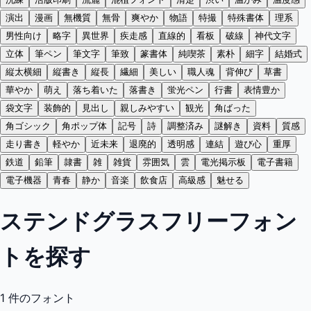
演出
漫画
無機質
無骨
爽やか
物語
特撮
特殊書体
理系
男性向け
略字
異世界
疾走感
直線的
看板
破線
神代文字
立体
筆ペン
筆文字
筆致
篆書体
純喫茶
素朴
細字
結婚式
縦太横細
縦書き
縦長
繊細
美しい
職人魂
背伸び
草書
華やか
萌え
落ち着いた
落書き
蛍光ペン
行書
表情豊か
袋文字
装飾的
見出し
親しみやすい
観光
角ばった
角ゴシック
角ポップ体
記号
詩
調整済み
謎解き
資料
質感
走り書き
軽やか
近未来
退廃的
透明感
連結
遊び心
重厚
鉄道
鉛筆
隷書
雑
雑貨
雰囲気
雲
電光掲示板
電子書籍
電子機器
青春
静か
音楽
飲食店
高級感
魅せる
ステンドグラスフリーフォン
トを探す
1
件のフォント