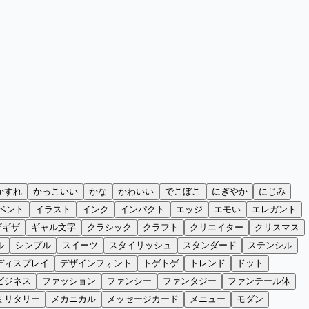
かすれ
かっこいい
かな
かわいい
でこぼこ
にぎやか
にじみ
ベント
イラスト
インク
インパクト
エッジ
エモい
エレガント
ザギザ
ギャル文字
クラシック
クラフト
クリエイター
クリスマス
ル
シンプル
スイーツ
スタイリッシュ
スタンダード
ステンシル
ディスプレイ
デザインフォント
トゲトゲ
トレンド
ドット
ビジネス
ファッション
ファンシー
ファンタジー
ファンテール体
ミリタリー
メカニカル
メッセージカード
メニュー
モダン