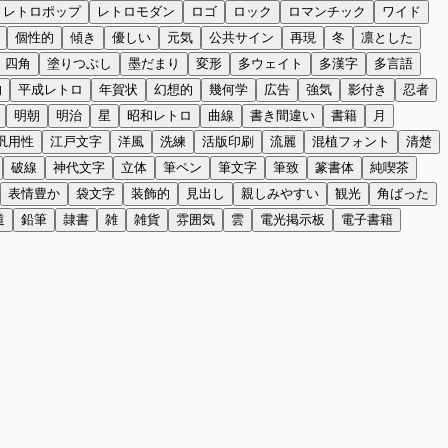
レトロポップ
レトロモダン
ロゴ
ロック
ロマンチック
ワイド
個性的
傾き
優しい
元気
公共サイン
再現
冬
凛とした
四角
塗りつぶし
墨だまり
変形
多ウェイト
多漢字
多言語
的
平成レトロ
年賀状
幻想的
幾何学
広告
強気
影付き
忍者
明朝
明治
星
昭和レトロ
曲線
書き間違い
書籍
月
汎用性
江戸文字
洋風
洗練
活版印刷
流麗
混植フォント
清楚
破線
神代文字
立体
筆ペン
筆文字
筆致
篆書体
純喫茶
表情豊か
袋文字
装飾的
見出し
親しみやすい
観光
角ばった
道
鉛筆
隷書
雑
雑貨
雰囲気
雲
電光掲示板
電子書籍