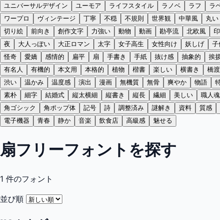
ユニバーサルデザイン
ユーモア
ライフスタイル
ラノベ
ラフ
ラ
ワープロ
ヴィンテージ
丁寧
不穏
不規則
世界観
中華風
丸い
切り絵
前向き
創作文字
力強い
動物
動画
勘亭流
北欧風
印
夜
大人っぽい
大正ロマン
太字
女子高生
女性向け
妖しげ
子
怪奇
愛嬌
感情的
扁平
扇
手書き
手紙
抜け感
抽象的
挨
有名人
有機的
本文用
本格的
植物
楷書
楽しい
横書き
橋渡
渋い
温かみ
温度感
演出
漫画
無機質
無骨
爽やか
物語
素朴
細字
結婚式
縦太横細
縦書き
縦長
繊細
美しい
職人魂
角ゴシック
角ポップ体
記号
詩
調整済み
謎解き
資料
質感
電子機器
青春
静か
音楽
飲食店
高級感
魅せる
扇フリーフォントを探す
1
件のフォント
並び順