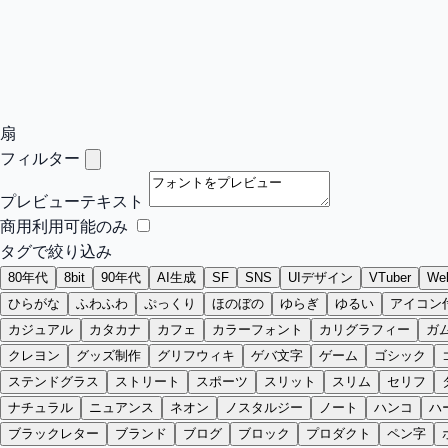
扇
フィルター
プレビューテキスト
商用利用可能のみ
タグで絞り込み
80年代
8bit
90年代
AI生成
SF
SNS
UIデザイン
VTuber
W
ひらがな
ふわふわ
ぷっくり
ほのぼの
ゆらぎ
ゆるい
アイコン
カジュアル
カタカナ
カフェ
カラーフォント
カリグラフィー
ガ
クレヨン
グッズ制作
グリフウィキ
ゲバ文字
ゲーム
ゴシック
ステンドグラス
ストリート
スポーツ
スリット
スリム
セリフ
ナチュラル
ニュアンス
ネオン
ノスタルジー
ノート
ハンコ
ハ
ブラックレター
ブランド
ブログ
ブロック
プロダクト
ペン字