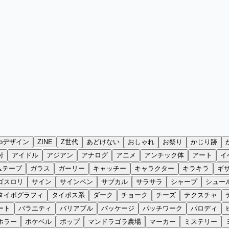
ebデザイン
ZINE
Z世代
あどけない
おしゃれ
お祭り
かじり跡
付
アイドル
アジアン
アナログ
アニメ
アンチック体
アート
イ
ムテープ
ガラス
ガーリー
キャッチー
キャラクター
キラキラ
ギ
ゴスロリ
サイン
サインペン
サブカル
サラサラ
シャープ
シュー
タイポグラフィ
タイポス系
ダーク
チョーク
チーズ
テクスチャ
ート
バラエティ
バリアブル
パッケージ
パッチワーク
パロディ
ホラー
ポケベル
ポップ
マンドラゴラ農場
マーカー
ミステリー