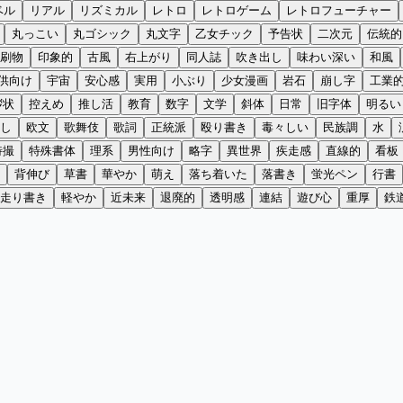
ベル
リアル
リズミカル
レトロ
レトロゲーム
レトロフューチャー
丸っこい
丸ゴシック
丸文字
乙女チック
予告状
二次元
伝統的
刷物
印象的
古風
右上がり
同人誌
吹き出し
味わい深い
和風
供向け
宇宙
安心感
実用
小ぶり
少女漫画
岩石
崩し字
工業
拶状
控えめ
推し活
教育
数字
文学
斜体
日常
旧字体
明るい
し
欧文
歌舞伎
歌詞
正統派
殴り書き
毒々しい
民族調
水
特撮
特殊書体
理系
男性向け
略字
異世界
疾走感
直線的
看板
背伸び
草書
華やか
萌え
落ち着いた
落書き
蛍光ペン
行書
走り書き
軽やか
近未来
退廃的
透明感
連結
遊び心
重厚
鉄