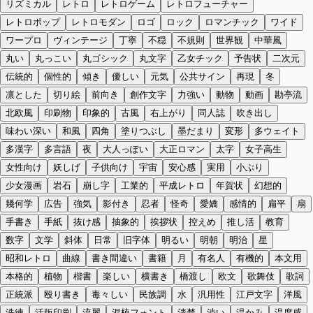
リズミカル
レトロ
レトロゲーム
レトロフューチャー
レトロポップ
レトロモダン
ロゴ
ロック
ロマンチック
ワイド
ワープロ
ヴィンテージ
丁寧
不穏
不規則
世界観
中華風
丸い
丸っこい
丸ゴシック
丸文字
乙女チック
予告状
二次元
伝統的
個性的
傾き
優しい
元気
公共サイン
再現
冬
凛とした
切り絵
前向き
創作文字
力強い
動物
動画
勘亭流
北欧風
印刷物
印象的
古風
右上がり
同人誌
吹き出し
味わい深い
和風
四角
塗りつぶし
墨だまり
変形
多ウェイト
多漢字
多言語
夜
大人っぽい
大正ロマン
太字
女子高生
女性向け
妖しげ
子供向け
宇宙
安心感
実用
小ぶり
少女漫画
岩石
崩し字
工業的
平成レトロ
年賀状
幻想的
幾何学
広告
強気
影付き
忍者
怪奇
愛嬌
感情的
扁平
扇
手書き
手紙
抜け感
抽象的
挨拶状
控えめ
推し活
教育
数字
文学
斜体
日常
旧字体
明るい
明朝
明治
星
昭和レトロ
曲線
書き間違い
書籍
月
有名人
有機的
本文用
本格的
植物
楷書
楽しい
横書き
橋渡し
欧文
歌舞伎
歌詞
正統派
殴り書き
毒々しい
民族調
水
汎用性
江戸文字
洋風
洗練
活版印刷
流麗
混植フォント
清楚
渋い
温かみ
温度感