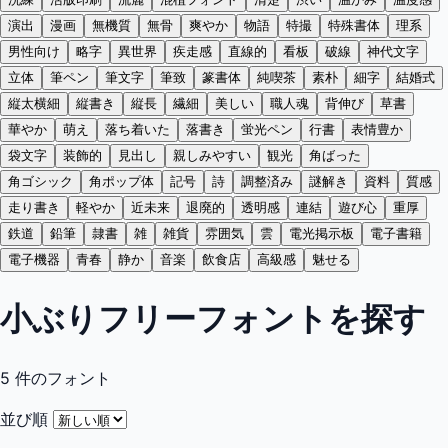
演出
漫画
無機質
無骨
爽やか
物語
特撮
特殊書体
理系
男性向け
略字
異世界
疾走感
直線的
看板
破線
神代文字
立体
筆ペン
筆文字
筆致
篆書体
純喫茶
素朴
細字
結婚式
縦太横細
縦書き
縦長
繊細
美しい
職人魂
背伸び
草書
華やか
萌え
落ち着いた
落書き
蛍光ペン
行書
表情豊か
袋文字
装飾的
見出し
親しみやすい
観光
角ばった
角ゴシック
角ポップ体
記号
詩
調整済み
謎解き
資料
質感
走り書き
軽やか
近未来
退廃的
透明感
連結
遊び心
重厚
鉄道
鉛筆
隷書
雑
雑貨
雰囲気
雲
電光掲示板
電子書籍
電子機器
青春
静か
音楽
飲食店
高級感
魅せる
小ぶりフリーフォントを探す
5
件のフォント
並び順