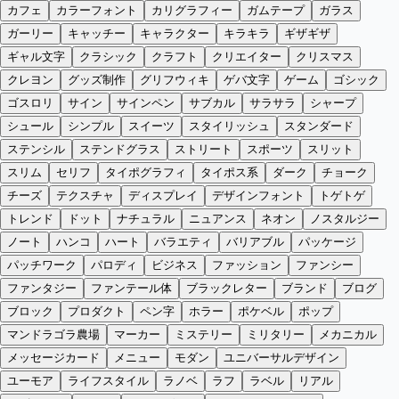
カフェ
カラーフォント
カリグラフィー
ガムテープ
ガラス
ガーリー
キャッチー
キャラクター
キラキラ
ギザギザ
ギャル文字
クラシック
クラフト
クリエイター
クリスマス
クレヨン
グッズ制作
グリフウィキ
ゲバ文字
ゲーム
ゴシック
ゴスロリ
サイン
サインペン
サブカル
サラサラ
シャープ
シュール
シンプル
スイーツ
スタイリッシュ
スタンダード
ステンシル
ステンドグラス
ストリート
スポーツ
スリット
スリム
セリフ
タイポグラフィ
タイポス系
ダーク
チョーク
チーズ
テクスチャ
ディスプレイ
デザインフォント
トゲトゲ
トレンド
ドット
ナチュラル
ニュアンス
ネオン
ノスタルジー
ノート
ハンコ
ハート
バラエティ
バリアブル
パッケージ
パッチワーク
パロディ
ビジネス
ファッション
ファンシー
ファンタジー
ファンテール体
ブラックレター
ブランド
ブログ
ブロック
プロダクト
ペン字
ホラー
ポケベル
ポップ
マンドラゴラ農場
マーカー
ミステリー
ミリタリー
メカニカル
メッセージカード
メニュー
モダン
ユニバーサルデザイン
ユーモア
ライフスタイル
ラノベ
ラフ
ラベル
リアル