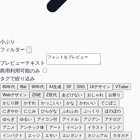
小ぶり
フィルター
プレビューテキスト
商用利用可能のみ
タグで絞り込み
80年代
8bit
90年代
AI生成
SF
SNS
UIデザイン
VTuber
Webデザイン
ZINE
Z世代
あどけない
おしゃれ
お祭り
かじり跡
かすれ
かっこいい
かな
かわいい
でこぼこ
にぎやか
にじみ
ひらがな
ふわふわ
ぷっくり
ほのぼの
ゆらぎ
ゆるい
アイコン付
アイドル
アジアン
アナログ
アニメ
アンチック体
アート
イベント
イラスト
インク
インパクト
エッジ
エモい
エレガント
カジュアル
カタカナ