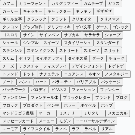
カフェ
カラーフォント
カリグラフィー
ガムテープ
ガラス
ガーリー
キャッチー
キャラクター
キラキラ
ギザギザ
ギャル文字
クラシック
クラフト
クリエイター
クリスマス
クレヨン
グッズ制作
グリフウィキ
ゲバ文字
ゲーム
ゴシック
ゴスロリ
サイン
サインペン
サブカル
サラサラ
シャープ
シュール
シンプル
スイーツ
スタイリッシュ
スタンダード
ステンシル
ステンドグラス
ストリート
スポーツ
スリット
スリム
セリフ
タイポグラフィ
タイポス系
ダーク
チョーク
チーズ
テクスチャ
ディスプレイ
デザインフォント
トゲトゲ
トレンド
ドット
ナチュラル
ニュアンス
ネオン
ノスタルジー
ノート
ハンコ
ハート
バラエティ
バリアブル
パッケージ
パッチワーク
パロディ
ビジネス
ファッション
ファンシー
ファンタジー
ファンテール体
ブラックレター
ブランド
ブログ
ブロック
プロダクト
ペン字
ホラー
ポケベル
ポップ
マンドラゴラ農場
マーカー
ミステリー
ミリタリー
メカニカル
メッセージカード
メニュー
モダン
ユニバーサルデザイン
ユーモア
ライフスタイル
ラノベ
ラフ
ラベル
リアル