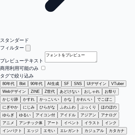
スタンダード
フィルター
プレビューテキスト
商用利用可能のみ
タグで絞り込み
80年代
8bit
90年代
AI生成
SF
SNS
UIデザイン
VTuber
Webデザイン
ZINE
Z世代
あどけない
おしゃれ
お祭り
かじり跡
かすれ
かっこいい
かな
かわいい
でこぼこ
にぎやか
にじみ
ひらがな
ふわふわ
ぷっくり
ほのぼの
ゆらぎ
ゆるい
アイコン付
アイドル
アジアン
アナログ
アニメ
アンチック体
アート
イベント
イラスト
インク
インパクト
エッジ
エモい
エレガント
カジュアル
カタカナ