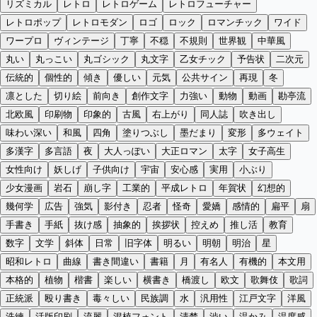
リズミカル
レトロ
レトロゲーム
レトロフューチャー
レトロポップ
レトロモダン
ロゴ
ロック
ロマンチック
ワイド
ワープロ
ヴィンテージ
丁寧
不穏
不規則
世界観
中華風
丸い
丸っこい
丸ゴシック
丸文字
乙女チック
予告状
二次元
伝統的
個性的
傾き
優しい
元気
公共サイン
再現
冬
凛とした
切り絵
前向き
創作文字
力強い
動物
動画
勘亭流
北欧風
印刷物
印象的
古風
右上がり
同人誌
吹き出し
味わい深い
和風
四角
塗りつぶし
墨だまり
変形
多ウェイト
多漢字
多言語
夜
大人っぽい
大正ロマン
太字
女子高生
女性向け
妖しげ
子供向け
宇宙
安心感
実用
小ぶり
少女漫画
岩石
崩し字
工業的
平成レトロ
年賀状
幻想的
幾何学
広告
強気
影付き
忍者
怪奇
愛嬌
感情的
扁平
扇
手書き
手紙
抜け感
抽象的
挨拶状
控えめ
推し活
教育
数字
文学
斜体
日常
旧字体
明るい
明朝
明治
星
昭和レトロ
曲線
書き間違い
書籍
月
有名人
有機的
本文用
本格的
植物
楷書
楽しい
横書き
橋渡し
欧文
歌舞伎
歌詞
正統派
殴り書き
毒々しい
民族調
水
汎用性
江戸文字
洋風
洗練
活版印刷
流麗
混植フォント
清楚
渋い
温かみ
温度感