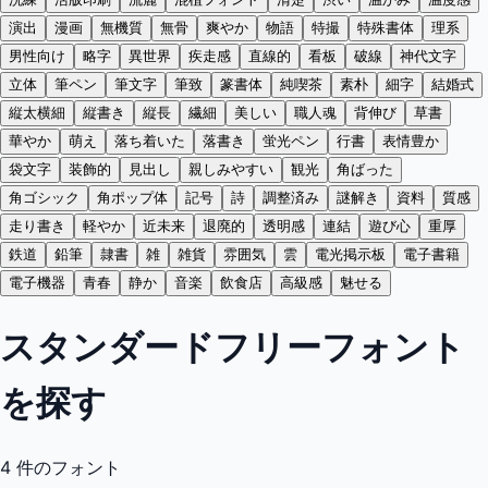
演出
漫画
無機質
無骨
爽やか
物語
特撮
特殊書体
理系
男性向け
略字
異世界
疾走感
直線的
看板
破線
神代文字
立体
筆ペン
筆文字
筆致
篆書体
純喫茶
素朴
細字
結婚式
縦太横細
縦書き
縦長
繊細
美しい
職人魂
背伸び
草書
華やか
萌え
落ち着いた
落書き
蛍光ペン
行書
表情豊か
袋文字
装飾的
見出し
親しみやすい
観光
角ばった
角ゴシック
角ポップ体
記号
詩
調整済み
謎解き
資料
質感
走り書き
軽やか
近未来
退廃的
透明感
連結
遊び心
重厚
鉄道
鉛筆
隷書
雑
雑貨
雰囲気
雲
電光掲示板
電子書籍
電子機器
青春
静か
音楽
飲食店
高級感
魅せる
スタンダードフリーフォント
を探す
4
件のフォント