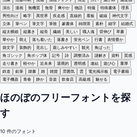
演出
漫画
無機質
無骨
爽やか
物語
特撮
特殊書体
理系
男性向け
略字
異世界
疾走感
直線的
看板
破線
神代文字
立体
筆ペン
筆文字
筆致
篆書体
純喫茶
素朴
細字
結婚式
縦太横細
縦書き
縦長
繊細
美しい
職人魂
背伸び
草書
華やか
萌え
落ち着いた
落書き
蛍光ペン
行書
表情豊か
袋文字
装飾的
見出し
親しみやすい
観光
角ばった
角ゴシック
角ポップ体
記号
詩
調整済み
謎解き
資料
質感
走り書き
軽やか
近未来
退廃的
透明感
連結
遊び心
重厚
鉄道
鉛筆
隷書
雑
雑貨
雰囲気
雲
電光掲示板
電子書籍
電子機器
青春
静か
音楽
飲食店
高級感
魅せる
ほのぼのフリーフォントを探
す
10
件のフォント