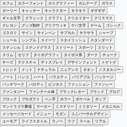
カフェ
カラーフォント
カリグラフィー
ガムテープ
ガラス
ガーリー
キャッチー
キャラクター
キラキラ
ギザギザ
ギャル文字
クラシック
クラフト
クリエイター
クリスマス
クレヨン
グッズ制作
グリフウィキ
ゲバ文字
ゲーム
ゴシック
ゴスロリ
サイン
サインペン
サブカル
サラサラ
シャープ
シュール
シンプル
スイーツ
スタイリッシュ
スタンダード
ステンシル
ステンドグラス
ストリート
スポーツ
スリット
スリム
セリフ
タイポグラフィ
タイポス系
ダーク
チョーク
チーズ
テクスチャ
ディスプレイ
デザインフォント
トゲトゲ
トレンド
ドット
ナチュラル
ニュアンス
ネオン
ノスタルジー
ノート
ハンコ
ハート
バラエティ
バリアブル
パッケージ
パッチワーク
パロディ
ビジネス
ファッション
ファンシー
ファンタジー
ファンテール体
ブラックレター
ブランド
ブログ
ブロック
プロダクト
ペン字
ホラー
ポケベル
ポップ
マンドラゴラ農場
マーカー
ミステリー
ミリタリー
メカニカル
メッセージカード
メニュー
モダン
ユニバーサルデザイン
ユーモア
ライフスタイル
ラノベ
ラフ
ラベル
リアル