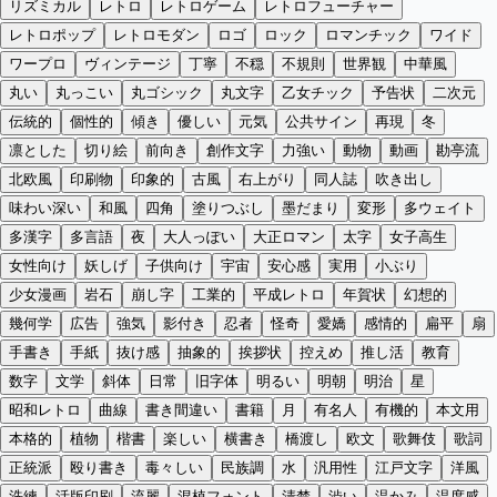
リズミカル
レトロ
レトロゲーム
レトロフューチャー
レトロポップ
レトロモダン
ロゴ
ロック
ロマンチック
ワイド
ワープロ
ヴィンテージ
丁寧
不穏
不規則
世界観
中華風
丸い
丸っこい
丸ゴシック
丸文字
乙女チック
予告状
二次元
伝統的
個性的
傾き
優しい
元気
公共サイン
再現
冬
凛とした
切り絵
前向き
創作文字
力強い
動物
動画
勘亭流
北欧風
印刷物
印象的
古風
右上がり
同人誌
吹き出し
味わい深い
和風
四角
塗りつぶし
墨だまり
変形
多ウェイト
多漢字
多言語
夜
大人っぽい
大正ロマン
太字
女子高生
女性向け
妖しげ
子供向け
宇宙
安心感
実用
小ぶり
少女漫画
岩石
崩し字
工業的
平成レトロ
年賀状
幻想的
幾何学
広告
強気
影付き
忍者
怪奇
愛嬌
感情的
扁平
扇
手書き
手紙
抜け感
抽象的
挨拶状
控えめ
推し活
教育
数字
文学
斜体
日常
旧字体
明るい
明朝
明治
星
昭和レトロ
曲線
書き間違い
書籍
月
有名人
有機的
本文用
本格的
植物
楷書
楽しい
横書き
橋渡し
欧文
歌舞伎
歌詞
正統派
殴り書き
毒々しい
民族調
水
汎用性
江戸文字
洋風
洗練
活版印刷
流麗
混植フォント
清楚
渋い
温かみ
温度感