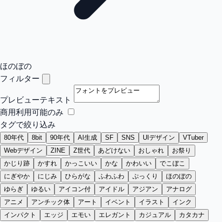
ほのぼの
フィルター
プレビューテキスト
商用利用可能のみ
タグで絞り込み
80年代
8bit
90年代
AI生成
SF
SNS
UIデザイン
VTuber
Webデザイン
ZINE
Z世代
あどけない
おしゃれ
お祭り
かじり跡
かすれ
かっこいい
かな
かわいい
でこぼこ
にぎやか
にじみ
ひらがな
ふわふわ
ぷっくり
ほのぼの
ゆらぎ
ゆるい
アイコン付
アイドル
アジアン
アナログ
アニメ
アンチック体
アート
イベント
イラスト
インク
インパクト
エッジ
エモい
エレガント
カジュアル
カタカナ