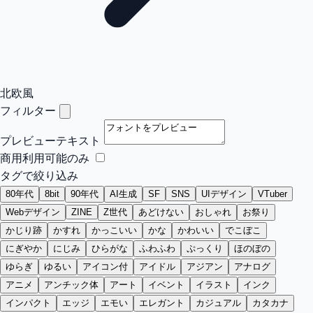
北欧風
フィルター
プレビューテキスト
商用利用可能のみ
タグで絞り込み
80年代
8bit
90年代
AI生成
SF
SNS
UIデザイン
VTuber
Webデザイン
ZINE
Z世代
あどけない
おしゃれ
お祭り
かじり跡
かすれ
かっこいい
かな
かわいい
でこぼこ
にぎやか
にじみ
ひらがな
ふわふわ
ぷっくり
ほのぼの
ゆらぎ
ゆるい
アイコン付
アイドル
アジアン
アナログ
アニメ
アンチック体
アート
イベント
イラスト
インク
インパクト
エッジ
エモい
エレガント
カジュアル
カタカナ