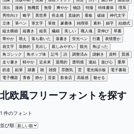
演出
漫画
無機質
無骨
爽やか
物語
特撮
特殊書体
理系
男性向け
略字
異世界
疾走感
直線的
看板
破線
神代文字
立体
筆ペン
筆文字
筆致
篆書体
純喫茶
素朴
細字
結婚式
縦太横細
縦書き
縦長
繊細
美しい
職人魂
背伸び
草書
華やか
萌え
落ち着いた
落書き
蛍光ペン
行書
表情豊か
袋文字
装飾的
見出し
親しみやすい
観光
角ばった
角ゴシック
角ポップ体
記号
詩
調整済み
謎解き
資料
質感
走り書き
軽やか
近未来
退廃的
透明感
連結
遊び心
重厚
鉄道
鉛筆
隷書
雑
雑貨
雰囲気
雲
電光掲示板
電子書籍
電子機器
青春
静か
音楽
飲食店
高級感
魅せる
北欧風フリーフォントを探す
1
件のフォント
並び順