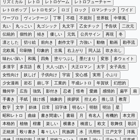
リズミカル
レトロ
レトロゲーム
レトロフューチャー
レトロポップ
レトロモダン
ロゴ
ロック
ロマンチック
ワイド
ワープロ
ヴィンテージ
丁寧
不穏
不規則
世界観
中華風
丸い
丸っこい
丸ゴシック
丸文字
乙女チック
予告状
二次元
伝統的
個性的
傾き
優しい
元気
公共サイン
再現
冬
凛とした
切り絵
前向き
創作文字
力強い
動物
動画
勘亭流
北欧風
印刷物
印象的
古風
右上がり
同人誌
吹き出し
味わい深い
和風
四角
塗りつぶし
墨だまり
変形
多ウェイト
多漢字
多言語
夜
大人っぽい
大正ロマン
太字
女子高生
女性向け
妖しげ
子供向け
宇宙
安心感
実用
小ぶり
少女漫画
岩石
崩し字
工業的
平成レトロ
年賀状
幻想的
幾何学
広告
強気
影付き
忍者
怪奇
愛嬌
感情的
扁平
扇
手書き
手紙
抜け感
抽象的
挨拶状
控えめ
推し活
教育
数字
文学
斜体
日常
旧字体
明るい
明朝
明治
星
昭和レトロ
曲線
書き間違い
書籍
月
有名人
有機的
本文用
本格的
植物
楷書
楽しい
横書き
橋渡し
欧文
歌舞伎
歌詞
正統派
殴り書き
毒々しい
民族調
水
汎用性
江戸文字
洋風
洗練
活版印刷
流麗
混植フォント
清楚
渋い
温かみ
温度感