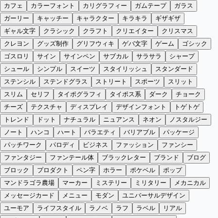
カフェ
カラーフォント
カリグラフィー
ガムテープ
ガラス
ガーリー
キャッチー
キャラクター
キラキラ
ギザギザ
ギャル文字
クラシック
クラフト
クリエイター
クリスマス
クレヨン
グッズ制作
グリフウィキ
ゲバ文字
ゲーム
ゴシック
ゴスロリ
サイン
サインペン
サブカル
サラサラ
シャープ
シュール
シンプル
スイーツ
スタイリッシュ
スタンダード
ステンシル
ステンドグラス
ストリート
スポーツ
スリット
スリム
セリフ
タイポグラフィ
タイポス系
ダーク
チョーク
チーズ
テクスチャ
ディスプレイ
デザインフォント
トゲトゲ
トレンド
ドット
ナチュラル
ニュアンス
ネオン
ノスタルジー
ノート
ハンコ
ハート
バラエティ
バリアブル
パッケージ
パッチワーク
パロディ
ビジネス
ファッション
ファンシー
ファンタジー
ファンテール体
ブラックレター
ブランド
ブログ
ブロック
プロダクト
ペン字
ホラー
ポケベル
ポップ
マンドラゴラ農場
マーカー
ミステリー
ミリタリー
メカニカル
メッセージカード
メニュー
モダン
ユニバーサルデザイン
ユーモア
ライフスタイル
ラノベ
ラフ
ラベル
リアル