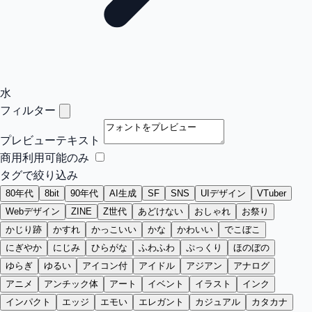
水
フィルター
プレビューテキスト
商用利用可能のみ
タグで絞り込み
80年代
8bit
90年代
AI生成
SF
SNS
UIデザイン
VTuber
Webデザイン
ZINE
Z世代
あどけない
おしゃれ
お祭り
かじり跡
かすれ
かっこいい
かな
かわいい
でこぼこ
にぎやか
にじみ
ひらがな
ふわふわ
ぷっくり
ほのぼの
ゆらぎ
ゆるい
アイコン付
アイドル
アジアン
アナログ
アニメ
アンチック体
アート
イベント
イラスト
インク
インパクト
エッジ
エモい
エレガント
カジュアル
カタカナ