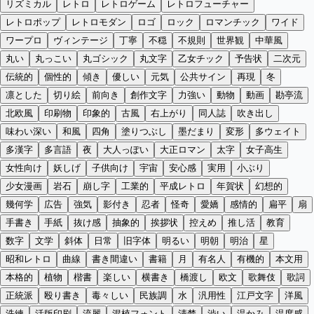
リズミカル
レトロ
レトロゲーム
レトロフューチャー
レトロポップ
レトロモダン
ロゴ
ロック
ロマンチック
ワイド
ワープロ
ヴィンテージ
丁寧
不穏
不規則
世界観
中華風
丸い
丸っこい
丸ゴシック
丸文字
乙女チック
予告状
二次元
伝統的
個性的
傾き
優しい
元気
公共サイン
再現
冬
凛とした
切り絵
前向き
創作文字
力強い
動物
動画
勘亭流
北欧風
印刷物
印象的
古風
右上がり
同人誌
吹き出し
味わい深い
和風
四角
塗りつぶし
墨だまり
変形
多ウェイト
多漢字
多言語
夜
大人っぽい
大正ロマン
太字
女子高生
女性向け
妖しげ
子供向け
宇宙
安心感
実用
小ぶり
少女漫画
岩石
崩し字
工業的
平成レトロ
年賀状
幻想的
幾何学
広告
強気
影付き
忍者
怪奇
愛嬌
感情的
扁平
扇
手書き
手紙
抜け感
抽象的
挨拶状
控えめ
推し活
教育
数字
文学
斜体
日常
旧字体
明るい
明朝
明治
星
昭和レトロ
曲線
書き間違い
書籍
月
有名人
有機的
本文用
本格的
植物
楷書
楽しい
横書き
橋渡し
欧文
歌舞伎
歌詞
正統派
殴り書き
毒々しい
民族調
水
汎用性
江戸文字
洋風
洗練
活版印刷
流麗
混植フォント
清楚
渋い
温かみ
温度感