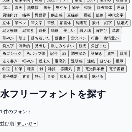
演出
漫画
無機質
無骨
爽やか
物語
特撮
特殊書体
理系
男性向け
略字
異世界
疾走感
直線的
看板
破線
神代文字
立体
筆ペン
筆文字
筆致
篆書体
純喫茶
素朴
細字
結婚式
縦太横細
縦書き
縦長
繊細
美しい
職人魂
背伸び
草書
華やか
萌え
落ち着いた
落書き
蛍光ペン
行書
表情豊か
袋文字
装飾的
見出し
親しみやすい
観光
角ばった
角ゴシック
角ポップ体
記号
詩
調整済み
謎解き
資料
質感
走り書き
軽やか
近未来
退廃的
透明感
連結
遊び心
重厚
鉄道
鉛筆
隷書
雑
雑貨
雰囲気
雲
電光掲示板
電子書籍
電子機器
青春
静か
音楽
飲食店
高級感
魅せる
水フリーフォントを探す
1
件のフォント
並び順