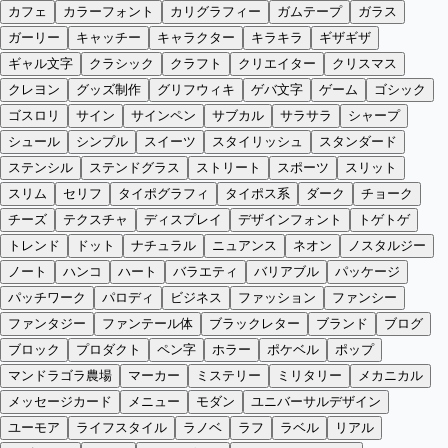
カフェ
カラーフォント
カリグラフィー
ガムテープ
ガラス
ガーリー
キャッチー
キャラクター
キラキラ
ギザギザ
ギャル文字
クラシック
クラフト
クリエイター
クリスマス
クレヨン
グッズ制作
グリフウィキ
ゲバ文字
ゲーム
ゴシック
ゴスロリ
サイン
サインペン
サブカル
サラサラ
シャープ
シュール
シンプル
スイーツ
スタイリッシュ
スタンダード
ステンシル
ステンドグラス
ストリート
スポーツ
スリット
スリム
セリフ
タイポグラフィ
タイポス系
ダーク
チョーク
チーズ
テクスチャ
ディスプレイ
デザインフォント
トゲトゲ
トレンド
ドット
ナチュラル
ニュアンス
ネオン
ノスタルジー
ノート
ハンコ
ハート
バラエティ
バリアブル
パッケージ
パッチワーク
パロディ
ビジネス
ファッション
ファンシー
ファンタジー
ファンテール体
ブラックレター
ブランド
ブログ
ブロック
プロダクト
ペン字
ホラー
ポケベル
ポップ
マンドラゴラ農場
マーカー
ミステリー
ミリタリー
メカニカル
メッセージカード
メニュー
モダン
ユニバーサルデザイン
ユーモア
ライフスタイル
ラノベ
ラフ
ラベル
リアル