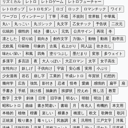
リズミカル
レトロ
レトロゲーム
レトロフューチャー
レトロポップ
レトロモダン
ロゴ
ロック
ロマンチック
ワイド
ワープロ
ヴィンテージ
丁寧
不穏
不規則
世界観
中華風
丸い
丸っこい
丸ゴシック
丸文字
乙女チック
予告状
二次元
伝統的
個性的
傾き
優しい
元気
公共サイン
再現
冬
凛とした
切り絵
前向き
創作文字
力強い
動物
動画
勘亭流
北欧風
印刷物
印象的
古風
右上がり
同人誌
吹き出し
味わい深い
和風
四角
塗りつぶし
墨だまり
変形
多ウェイト
多漢字
多言語
夜
大人っぽい
大正ロマン
太字
女子高生
女性向け
妖しげ
子供向け
宇宙
安心感
実用
小ぶり
少女漫画
岩石
崩し字
工業的
平成レトロ
年賀状
幻想的
幾何学
広告
強気
影付き
忍者
怪奇
愛嬌
感情的
扁平
扇
手書き
手紙
抜け感
抽象的
挨拶状
控えめ
推し活
教育
数字
文学
斜体
日常
旧字体
明るい
明朝
明治
星
昭和レトロ
曲線
書き間違い
書籍
月
有名人
有機的
本文用
本格的
植物
楷書
楽しい
横書き
橋渡し
欧文
歌舞伎
歌詞
正統派
殴り書き
毒々しい
民族調
水
汎用性
江戸文字
洋風
洗練
活版印刷
流麗
混植フォント
清楚
渋い
温かみ
温度感