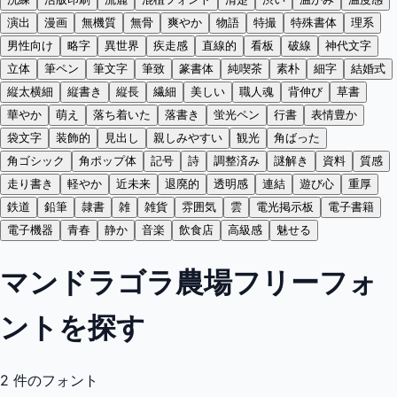
演出
漫画
無機質
無骨
爽やか
物語
特撮
特殊書体
理系
男性向け
略字
異世界
疾走感
直線的
看板
破線
神代文字
立体
筆ペン
筆文字
筆致
篆書体
純喫茶
素朴
細字
結婚式
縦太横細
縦書き
縦長
繊細
美しい
職人魂
背伸び
草書
華やか
萌え
落ち着いた
落書き
蛍光ペン
行書
表情豊か
袋文字
装飾的
見出し
親しみやすい
観光
角ばった
角ゴシック
角ポップ体
記号
詩
調整済み
謎解き
資料
質感
走り書き
軽やか
近未来
退廃的
透明感
連結
遊び心
重厚
鉄道
鉛筆
隷書
雑
雑貨
雰囲気
雲
電光掲示板
電子書籍
電子機器
青春
静か
音楽
飲食店
高級感
魅せる
マンドラゴラ農場フリーフォ
ントを探す
2
件のフォント