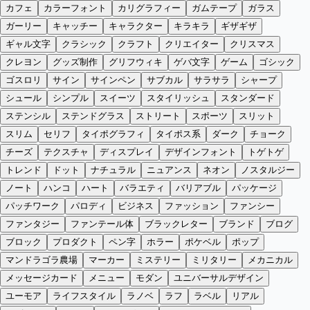
カフェ
カラーフォント
カリグラフィー
ガムテープ
ガラス
ガーリー
キャッチー
キャラクター
キラキラ
ギザギザ
ギャル文字
クラシック
クラフト
クリエイター
クリスマス
クレヨン
グッズ制作
グリフウィキ
ゲバ文字
ゲーム
ゴシック
ゴスロリ
サイン
サインペン
サブカル
サラサラ
シャープ
シュール
シンプル
スイーツ
スタイリッシュ
スタンダード
ステンシル
ステンドグラス
ストリート
スポーツ
スリット
スリム
セリフ
タイポグラフィ
タイポス系
ダーク
チョーク
チーズ
テクスチャ
ディスプレイ
デザインフォント
トゲトゲ
トレンド
ドット
ナチュラル
ニュアンス
ネオン
ノスタルジー
ノート
ハンコ
ハート
バラエティ
バリアブル
パッケージ
パッチワーク
パロディ
ビジネス
ファッション
ファンシー
ファンタジー
ファンテール体
ブラックレター
ブランド
ブログ
ブロック
プロダクト
ペン字
ホラー
ポケベル
ポップ
マンドラゴラ農場
マーカー
ミステリー
ミリタリー
メカニカル
メッセージカード
メニュー
モダン
ユニバーサルデザイン
ユーモア
ライフスタイル
ラノベ
ラフ
ラベル
リアル