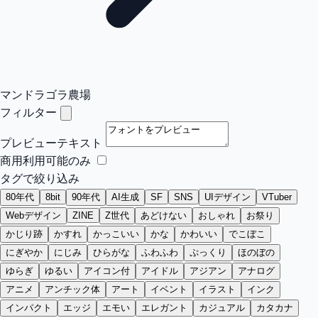
マンドラゴラ農場
フィルター
プレビューテキスト
商用利用可能のみ
タグで絞り込み
80年代
8bit
90年代
AI生成
SF
SNS
UIデザイン
VTuber
Webデザイン
ZINE
Z世代
あどけない
おしゃれ
お祭り
かじり跡
かすれ
かっこいい
かな
かわいい
でこぼこ
にぎやか
にじみ
ひらがな
ふわふわ
ぷっくり
ほのぼの
ゆらぎ
ゆるい
アイコン付
アイドル
アジアン
アナログ
アニメ
アンチック体
アート
イベント
イラスト
インク
インパクト
エッジ
エモい
エレガント
カジュアル
カタカナ