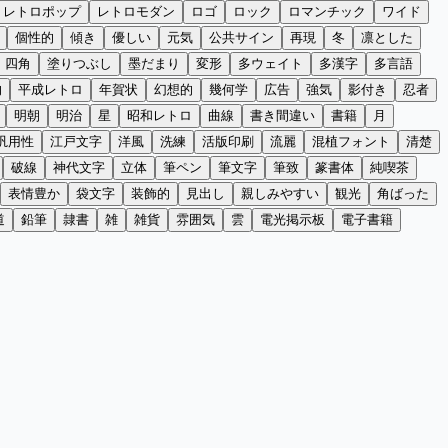
レトロポップ
レトロモダン
ロゴ
ロック
ロマンチック
ワイド
個性的
傾き
優しい
元気
公共サイン
再現
冬
凛とした
四角
塗りつぶし
墨だまり
変形
多ウェイト
多漢字
多言語
的
平成レトロ
年賀状
幻想的
幾何学
広告
強気
影付き
忍者
明朝
明治
星
昭和レトロ
曲線
書き間違い
書籍
月
汎用性
江戸文字
洋風
洗練
活版印刷
流麗
混植フォント
清楚
破線
神代文字
立体
筆ペン
筆文字
筆致
篆書体
純喫茶
表情豊か
袋文字
装飾的
見出し
親しみやすい
観光
角ばった
道
鉛筆
隷書
雑
雑貨
雰囲気
雲
電光掲示板
電子書籍