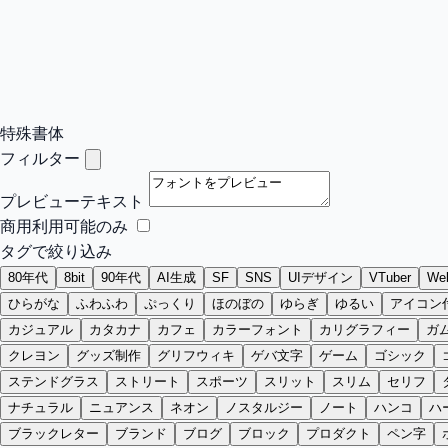
特殊書体
フィルター
プレビューテキスト
商用利用可能のみ
タグで絞り込み
80年代
8bit
90年代
AI生成
SF
SNS
UIデザイン
VTuber
W
ひらがな
ふわふわ
ぷっくり
ほのぼの
ゆらぎ
ゆるい
アイコン
カジュアル
カタカナ
カフェ
カラーフォント
カリグラフィー
ガ
クレヨン
グッズ制作
グリフウィキ
ゲバ文字
ゲーム
ゴシック
ステンドグラス
ストリート
スポーツ
スリット
スリム
セリフ
ナチュラル
ニュアンス
ネオン
ノスタルジー
ノート
ハンコ
ハ
ブラックレター
ブランド
ブログ
ブロック
プロダクト
ペン字