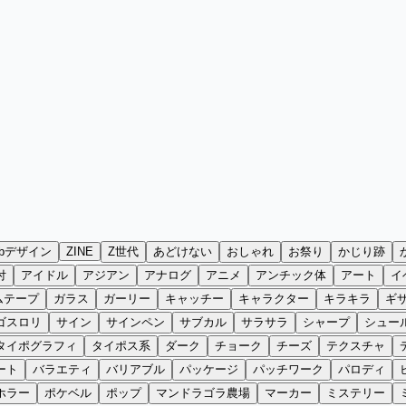
ebデザイン
ZINE
Z世代
あどけない
おしゃれ
お祭り
かじり跡
付
アイドル
アジアン
アナログ
アニメ
アンチック体
アート
イ
ムテープ
ガラス
ガーリー
キャッチー
キャラクター
キラキラ
ギ
ゴスロリ
サイン
サインペン
サブカル
サラサラ
シャープ
シュー
タイポグラフィ
タイポス系
ダーク
チョーク
チーズ
テクスチャ
ート
バラエティ
バリアブル
パッケージ
パッチワーク
パロディ
ホラー
ポケベル
ポップ
マンドラゴラ農場
マーカー
ミステリー