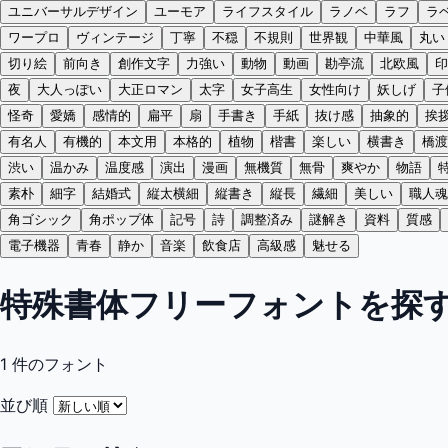
ユニバーサルデザイン
ユーモア
ライフスタイル
ラノベ
ラフ
ラ
ワープロ
ヴィンテージ
丁寧
不穏
不規則
世界観
中華風
丸い
切り絵
前向き
創作文字
力強い
動物
動画
勘亭流
北欧風
印
夜
大人っぽい
大正ロマン
太字
女子高生
女性向け
妖しげ
子
怪奇
愛嬌
感情的
扁平
扇
手書き
手紙
抜け感
抽象的
挨
有名人
有機的
本文用
本格的
植物
楷書
楽しい
横書き
橋渡
渋い
温かみ
温度感
演出
漫画
無機質
無骨
爽やか
物語
素朴
細字
結婚式
縦太横細
縦書き
縦長
繊細
美しい
職人魂
角ゴシック
角ポップ体
記号
詩
調整済み
謎解き
資料
質感
電子機器
青春
静か
音楽
飲食店
高級感
魅せる
特殊書体フリーフォントを探
1
件のフォント
並び順