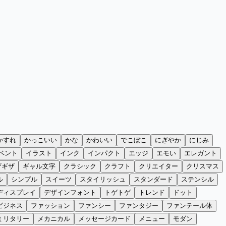
かすれ
かっこいい
かな
かわいい
でこぼこ
にぎやか
にじみ
ベント
イラスト
インク
インパクト
エッジ
エモい
エレガント
ザギザ
ギャル文字
クラシック
クラフト
クリエイター
クリスマス
ル
シンプル
スイーツ
スタイリッシュ
スタンダード
ステンシル
ディスプレイ
デザインフォント
トゲトゲ
トレンド
ドット
ビジネス
ファッション
ファンシー
ファンタジー
ファンテール体
ミリタリー
メカニカル
メッセージカード
メニュー
モダン