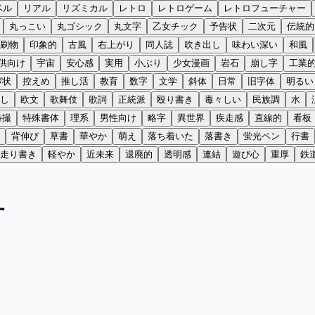
ベル
リアル
リズミカル
レトロ
レトロゲーム
レトロフューチャー
丸っこい
丸ゴシック
丸文字
乙女チック
予告状
二次元
伝統的
刷物
印象的
古風
右上がり
同人誌
吹き出し
味わい深い
和風
供向け
宇宙
安心感
実用
小ぶり
少女漫画
岩石
崩し字
工業
拶状
控えめ
推し活
教育
数字
文学
斜体
日常
旧字体
明るい
し
欧文
歌舞伎
歌詞
正統派
殴り書き
毒々しい
民族調
水
特撮
特殊書体
理系
男性向け
略字
異世界
疾走感
直線的
看板
背伸び
草書
華やか
萌え
落ち着いた
落書き
蛍光ペン
行書
走り書き
軽やか
近未来
退廃的
透明感
連結
遊び心
重厚
鉄
す