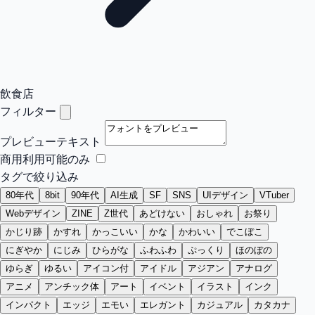
飲食店
フィルター
プレビューテキスト
商用利用可能のみ
タグで絞り込み
80年代
8bit
90年代
AI生成
SF
SNS
UIデザイン
VTuber
Webデザイン
ZINE
Z世代
あどけない
おしゃれ
お祭り
かじり跡
かすれ
かっこいい
かな
かわいい
でこぼこ
にぎやか
にじみ
ひらがな
ふわふわ
ぷっくり
ほのぼの
ゆらぎ
ゆるい
アイコン付
アイドル
アジアン
アナログ
アニメ
アンチック体
アート
イベント
イラスト
インク
インパクト
エッジ
エモい
エレガント
カジュアル
カタカナ