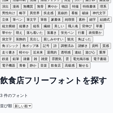
演出
漫画
無機質
無骨
爽やか
物語
特撮
特殊書体
理系
男性向け
略字
異世界
疾走感
直線的
看板
破線
神代文字
立体
筆ペン
筆文字
筆致
篆書体
純喫茶
素朴
細字
結婚式
縦太横細
縦書き
縦長
繊細
美しい
職人魂
背伸び
草書
華やか
萌え
落ち着いた
落書き
蛍光ペン
行書
表情豊か
袋文字
装飾的
見出し
親しみやすい
観光
角ばった
角ゴシック
角ポップ体
記号
詩
調整済み
謎解き
資料
質感
走り書き
軽やか
近未来
退廃的
透明感
連結
遊び心
重厚
鉄道
鉛筆
隷書
雑
雑貨
雰囲気
雲
電光掲示板
電子書籍
電子機器
青春
静か
音楽
飲食店
高級感
魅せる
飲食店フリーフォントを探す
3
件のフォント
並び順