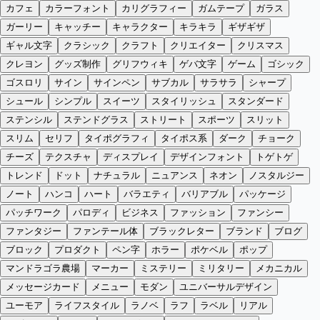
カフェ
カラーフォント
カリグラフィー
ガムテープ
ガラス
ガーリー
キャッチー
キャラクター
キラキラ
ギザギザ
ギャル文字
クラシック
クラフト
クリエイター
クリスマス
クレヨン
グッズ制作
グリフウィキ
ゲバ文字
ゲーム
ゴシック
ゴスロリ
サイン
サインペン
サブカル
サラサラ
シャープ
シュール
シンプル
スイーツ
スタイリッシュ
スタンダード
ステンシル
ステンドグラス
ストリート
スポーツ
スリット
スリム
セリフ
タイポグラフィ
タイポス系
ダーク
チョーク
チーズ
テクスチャ
ディスプレイ
デザインフォント
トゲトゲ
トレンド
ドット
ナチュラル
ニュアンス
ネオン
ノスタルジー
ノート
ハンコ
ハート
バラエティ
バリアブル
パッケージ
パッチワーク
パロディ
ビジネス
ファッション
ファンシー
ファンタジー
ファンテール体
ブラックレター
ブランド
ブログ
ブロック
プロダクト
ペン字
ホラー
ポケベル
ポップ
マンドラゴラ農場
マーカー
ミステリー
ミリタリー
メカニカル
メッセージカード
メニュー
モダン
ユニバーサルデザイン
ユーモア
ライフスタイル
ラノベ
ラフ
ラベル
リアル