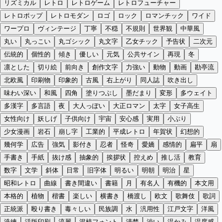
リズミカル
レトロ
レトロゲーム
レトロフューチャー
レトロポップ
レトロモダン
ロゴ
ロック
ロマンチック
ワイド
ワープロ
ヴィンテージ
丁寧
不穏
不規則
世界観
中華風
丸い
丸っこい
丸ゴシック
丸文字
乙女チック
予告状
二次元
伝統的
個性的
傾き
優しい
元気
公共サイン
再現
冬
凛とした
切り絵
前向き
創作文字
力強い
動物
動画
勘亭流
北欧風
印刷物
印象的
古風
右上がり
同人誌
吹き出し
味わい深い
和風
四角
塗りつぶし
墨だまり
変形
多ウェイト
多漢字
多言語
夜
大人っぽい
大正ロマン
太字
女子高生
女性向け
妖しげ
子供向け
宇宙
安心感
実用
小ぶり
少女漫画
岩石
崩し字
工業的
平成レトロ
年賀状
幻想的
幾何学
広告
強気
影付き
忍者
怪奇
愛嬌
感情的
扁平
扇
手書き
手紙
抜け感
抽象的
挨拶状
控えめ
推し活
教育
数字
文学
斜体
日常
旧字体
明るい
明朝
明治
星
昭和レトロ
曲線
書き間違い
書籍
月
有名人
有機的
本文用
本格的
植物
楷書
楽しい
横書き
橋渡し
欧文
歌舞伎
歌詞
正統派
殴り書き
毒々しい
民族調
水
汎用性
江戸文字
洋風
洗練
活版印刷
流麗
混植フォント
清楚
渋い
温かみ
温度感