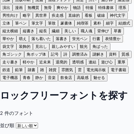
演出
漫画
無機質
無骨
爽やか
物語
特撮
特殊書体
理系
男性向け
略字
異世界
疾走感
直線的
看板
破線
神代文字
立体
筆ペン
筆文字
筆致
篆書体
純喫茶
素朴
細字
結婚式
縦太横細
縦書き
縦長
繊細
美しい
職人魂
背伸び
草書
華やか
萌え
落ち着いた
落書き
蛍光ペン
行書
表情豊か
袋文字
装飾的
見出し
親しみやすい
観光
角ばった
角ゴシック
角ポップ体
記号
詩
調整済み
謎解き
資料
質感
走り書き
軽やか
近未来
退廃的
透明感
連結
遊び心
重厚
鉄道
鉛筆
隷書
雑
雑貨
雰囲気
雲
電光掲示板
電子書籍
電子機器
青春
静か
音楽
飲食店
高級感
魅せる
ロックフリーフォントを探す
2
件のフォント
並び順