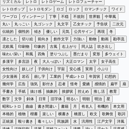
リズミカル
レトロ
レトロゲーム
レトロフューチャー
レトロポップ
レトロモダン
ロゴ
ロック
ロマンチック
ワイド
ワープロ
ヴィンテージ
丁寧
不穏
不規則
世界観
中華風
丸い
丸っこい
丸ゴシック
丸文字
乙女チック
予告状
二次元
伝統的
個性的
傾き
優しい
元気
公共サイン
再現
冬
凛とした
切り絵
前向き
創作文字
力強い
動物
動画
勘亭流
北欧風
印刷物
印象的
古風
右上がり
同人誌
吹き出し
味わい深い
和風
四角
塗りつぶし
墨だまり
変形
多ウェイト
多漢字
多言語
夜
大人っぽい
大正ロマン
太字
女子高生
女性向け
妖しげ
子供向け
宇宙
安心感
実用
小ぶり
少女漫画
岩石
崩し字
工業的
平成レトロ
年賀状
幻想的
幾何学
広告
強気
影付き
忍者
怪奇
愛嬌
感情的
扁平
扇
手書き
手紙
抜け感
抽象的
挨拶状
控えめ
推し活
教育
数字
文学
斜体
日常
旧字体
明るい
明朝
明治
星
昭和レトロ
曲線
書き間違い
書籍
月
有名人
有機的
本文用
本格的
植物
楷書
楽しい
横書き
橋渡し
欧文
歌舞伎
歌詞
正統派
殴り書き
毒々しい
民族調
水
汎用性
江戸文字
洋風
洗練
活版印刷
流麗
混植フォント
清楚
渋い
温かみ
温度感