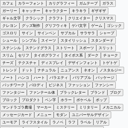
カフェ
カラーフォント
カリグラフィー
ガムテープ
ガラス
ガーリー
キャッチー
キャラクター
キラキラ
ギザギザ
ギャル文字
クラシック
クラフト
クリエイター
クリスマス
クレヨン
グッズ制作
グリフウィキ
ゲバ文字
ゲーム
ゴシック
ゴスロリ
サイン
サインペン
サブカル
サラサラ
シャープ
シュール
シンプル
スイーツ
スタイリッシュ
スタンダード
ステンシル
ステンドグラス
ストリート
スポーツ
スリット
スリム
セリフ
タイポグラフィ
タイポス系
ダーク
チョーク
チーズ
テクスチャ
ディスプレイ
デザインフォント
トゲトゲ
トレンド
ドット
ナチュラル
ニュアンス
ネオン
ノスタルジー
ノート
ハンコ
ハート
バラエティ
バリアブル
パッケージ
パッチワーク
パロディ
ビジネス
ファッション
ファンシー
ファンタジー
ファンテール体
ブラックレター
ブランド
ブログ
ブロック
プロダクト
ペン字
ホラー
ポケベル
ポップ
マンドラゴラ農場
マーカー
ミステリー
ミリタリー
メカニカル
メッセージカード
メニュー
モダン
ユニバーサルデザイン
ユーモア
ライフスタイル
ラノベ
ラフ
ラベル
リアル