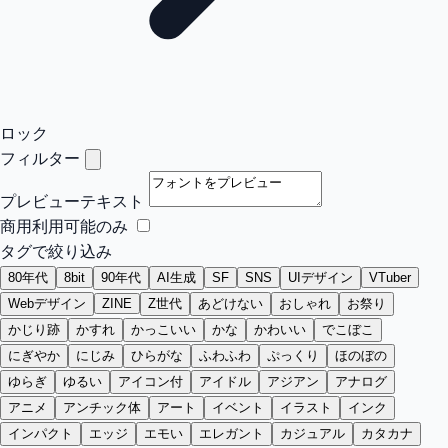
ロック
フィルター
プレビューテキスト
商用利用可能のみ
タグで絞り込み
80年代
8bit
90年代
AI生成
SF
SNS
UIデザイン
VTuber
Webデザイン
ZINE
Z世代
あどけない
おしゃれ
お祭り
かじり跡
かすれ
かっこいい
かな
かわいい
でこぼこ
にぎやか
にじみ
ひらがな
ふわふわ
ぷっくり
ほのぼの
ゆらぎ
ゆるい
アイコン付
アイドル
アジアン
アナログ
アニメ
アンチック体
アート
イベント
イラスト
インク
インパクト
エッジ
エモい
エレガント
カジュアル
カタカナ