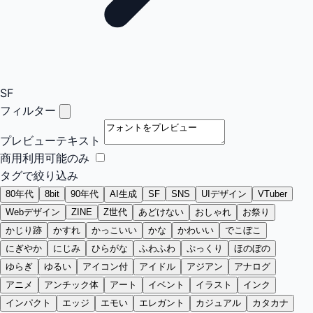
SF
フィルター
プレビューテキスト
商用利用可能のみ
タグで絞り込み
80年代
8bit
90年代
AI生成
SF
SNS
UIデザイン
VTuber
Webデザイン
ZINE
Z世代
あどけない
おしゃれ
お祭り
かじり跡
かすれ
かっこいい
かな
かわいい
でこぼこ
にぎやか
にじみ
ひらがな
ふわふわ
ぷっくり
ほのぼの
ゆらぎ
ゆるい
アイコン付
アイドル
アジアン
アナログ
アニメ
アンチック体
アート
イベント
イラスト
インク
インパクト
エッジ
エモい
エレガント
カジュアル
カタカナ