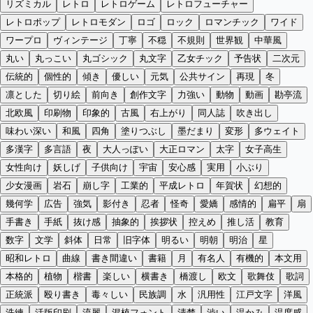
リズミカル
レトロ
レトロゲーム
レトロフューチャー
レトロポップ
レトロモダン
ロゴ
ロック
ロマンチック
ワイド
ワープロ
ヴィンテージ
丁寧
不穏
不規則
世界観
中華風
丸い
丸っこい
丸ゴシック
丸文字
乙女チック
予告状
二次元
伝統的
個性的
傾き
優しい
元気
公共サイン
再現
冬
凛とした
切り絵
前向き
創作文字
力強い
動物
動画
勘亭流
北欧風
印刷物
印象的
古風
右上がり
同人誌
吹き出し
味わい深い
和風
四角
塗りつぶし
墨だまり
変形
多ウェイト
多漢字
多言語
夜
大人っぽい
大正ロマン
太字
女子高生
女性向け
妖しげ
子供向け
宇宙
安心感
実用
小ぶり
少女漫画
岩石
崩し字
工業的
平成レトロ
年賀状
幻想的
幾何学
広告
強気
影付き
忍者
怪奇
愛嬌
感情的
扁平
扇
手書き
手紙
抜け感
抽象的
挨拶状
控えめ
推し活
教育
数字
文学
斜体
日常
旧字体
明るい
明朝
明治
星
昭和レトロ
曲線
書き間違い
書籍
月
有名人
有機的
本文用
本格的
植物
楷書
楽しい
横書き
橋渡し
欧文
歌舞伎
歌詞
正統派
殴り書き
毒々しい
民族調
水
汎用性
江戸文字
洋風
洗練
活版印刷
流麗
混植フォント
清楚
渋い
温かみ
温度感