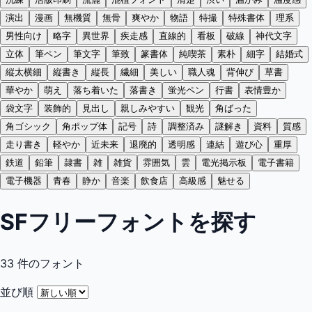
演出
漫画
無機質
無骨
爽やか
物語
特撮
特殊書体
理系
男性向け
略字
異世界
疾走感
直線的
看板
破線
神代文字
立体
筆ペン
筆文字
筆致
篆書体
純喫茶
素朴
細字
結婚式
縦太横細
縦書き
縦長
繊細
美しい
職人魂
背伸び
草書
華やか
萌え
落ち着いた
落書き
蛍光ペン
行書
表情豊か
袋文字
装飾的
見出し
親しみやすい
観光
角ばった
角ゴシック
角ポップ体
記号
詩
調整済み
謎解き
資料
質感
走り書き
軽やか
近未来
退廃的
透明感
連結
遊び心
重厚
鉄道
鉛筆
隷書
雑
雑貨
雰囲気
雲
電光掲示板
電子書籍
電子機器
青春
静か
音楽
飲食店
高級感
魅せる
SFフリーフォントを探す
33
件のフォント
並び順