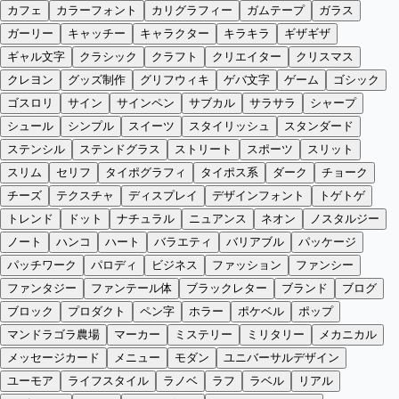
カフェ
カラーフォント
カリグラフィー
ガムテープ
ガラス
ガーリー
キャッチー
キャラクター
キラキラ
ギザギザ
ギャル文字
クラシック
クラフト
クリエイター
クリスマス
クレヨン
グッズ制作
グリフウィキ
ゲバ文字
ゲーム
ゴシック
ゴスロリ
サイン
サインペン
サブカル
サラサラ
シャープ
シュール
シンプル
スイーツ
スタイリッシュ
スタンダード
ステンシル
ステンドグラス
ストリート
スポーツ
スリット
スリム
セリフ
タイポグラフィ
タイポス系
ダーク
チョーク
チーズ
テクスチャ
ディスプレイ
デザインフォント
トゲトゲ
トレンド
ドット
ナチュラル
ニュアンス
ネオン
ノスタルジー
ノート
ハンコ
ハート
バラエティ
バリアブル
パッケージ
パッチワーク
パロディ
ビジネス
ファッション
ファンシー
ファンタジー
ファンテール体
ブラックレター
ブランド
ブログ
ブロック
プロダクト
ペン字
ホラー
ポケベル
ポップ
マンドラゴラ農場
マーカー
ミステリー
ミリタリー
メカニカル
メッセージカード
メニュー
モダン
ユニバーサルデザイン
ユーモア
ライフスタイル
ラノベ
ラフ
ラベル
リアル