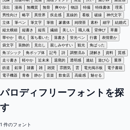
演出
漫画
無機質
無骨
爽やか
物語
特撮
特殊書体
理系
男性向け
略字
異世界
疾走感
直線的
看板
破線
神代文字
立体
筆ペン
筆文字
筆致
篆書体
純喫茶
素朴
細字
結婚式
縦太横細
縦書き
縦長
繊細
美しい
職人魂
背伸び
草書
華やか
萌え
落ち着いた
落書き
蛍光ペン
行書
表情豊か
袋文字
装飾的
見出し
親しみやすい
観光
角ばった
角ゴシック
角ポップ体
記号
詩
調整済み
謎解き
資料
質感
走り書き
軽やか
近未来
退廃的
透明感
連結
遊び心
重厚
鉄道
鉛筆
隷書
雑
雑貨
雰囲気
雲
電光掲示板
電子書籍
電子機器
青春
静か
音楽
飲食店
高級感
魅せる
パロディフリーフォントを探
す
1
件のフォント