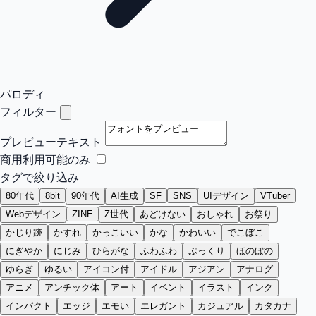
パロディ
フィルター
プレビューテキスト
商用利用可能のみ
タグで絞り込み
80年代
8bit
90年代
AI生成
SF
SNS
UIデザイン
VTuber
Webデザイン
ZINE
Z世代
あどけない
おしゃれ
お祭り
かじり跡
かすれ
かっこいい
かな
かわいい
でこぼこ
にぎやか
にじみ
ひらがな
ふわふわ
ぷっくり
ほのぼの
ゆらぎ
ゆるい
アイコン付
アイドル
アジアン
アナログ
アニメ
アンチック体
アート
イベント
イラスト
インク
インパクト
エッジ
エモい
エレガント
カジュアル
カタカナ