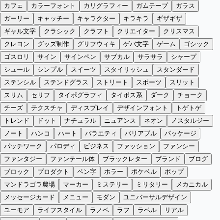
カフェ
カラーフォント
カリグラフィー
ガムテープ
ガラス
ガーリー
キャッチー
キャラクター
キラキラ
ギザギザ
ギャル文字
クラシック
クラフト
クリエイター
クリスマス
クレヨン
グッズ制作
グリフウィキ
ゲバ文字
ゲーム
ゴシック
ゴスロリ
サイン
サインペン
サブカル
サラサラ
シャープ
シュール
シンプル
スイーツ
スタイリッシュ
スタンダード
ステンシル
ステンドグラス
ストリート
スポーツ
スリット
スリム
セリフ
タイポグラフィ
タイポス系
ダーク
チョーク
チーズ
テクスチャ
ディスプレイ
デザインフォント
トゲトゲ
トレンド
ドット
ナチュラル
ニュアンス
ネオン
ノスタルジー
ノート
ハンコ
ハート
バラエティ
バリアブル
パッケージ
パッチワーク
パロディ
ビジネス
ファッション
ファンシー
ファンタジー
ファンテール体
ブラックレター
ブランド
ブログ
ブロック
プロダクト
ペン字
ホラー
ポケベル
ポップ
マンドラゴラ農場
マーカー
ミステリー
ミリタリー
メカニカル
メッセージカード
メニュー
モダン
ユニバーサルデザイン
ユーモア
ライフスタイル
ラノベ
ラフ
ラベル
リアル