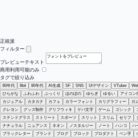
正統派
フィルター
プレビューテキスト
商用利用可能のみ
タグで絞り込み
80年代
8bit
90年代
AI生成
SF
SNS
UIデザイン
VTuber
W
ひらがな
ふわふわ
ぷっくり
ほのぼの
ゆらぎ
ゆるい
アイコン
カジュアル
カタカナ
カフェ
カラーフォント
カリグラフィー
ガ
クレヨン
グッズ制作
グリフウィキ
ゲバ文字
ゲーム
ゴシック
ステンドグラス
ストリート
スポーツ
スリット
スリム
セリフ
ナチュラル
ニュアンス
ネオン
ノスタルジー
ノート
ハンコ
ハ
ブラックレター
ブランド
ブログ
ブロック
プロダクト
ペン字