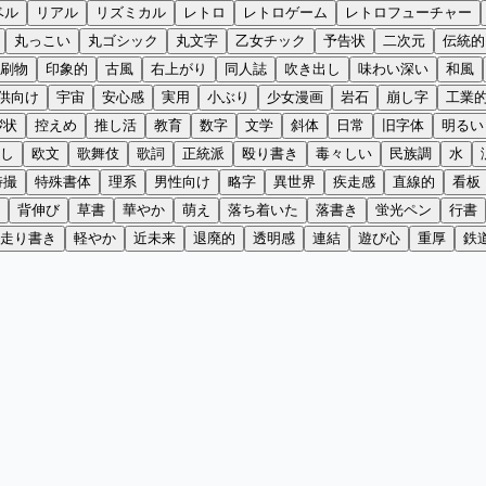
ベル
リアル
リズミカル
レトロ
レトロゲーム
レトロフューチャー
丸っこい
丸ゴシック
丸文字
乙女チック
予告状
二次元
伝統的
刷物
印象的
古風
右上がり
同人誌
吹き出し
味わい深い
和風
供向け
宇宙
安心感
実用
小ぶり
少女漫画
岩石
崩し字
工業
拶状
控えめ
推し活
教育
数字
文学
斜体
日常
旧字体
明るい
し
欧文
歌舞伎
歌詞
正統派
殴り書き
毒々しい
民族調
水
特撮
特殊書体
理系
男性向け
略字
異世界
疾走感
直線的
看板
背伸び
草書
華やか
萌え
落ち着いた
落書き
蛍光ペン
行書
走り書き
軽やか
近未来
退廃的
透明感
連結
遊び心
重厚
鉄