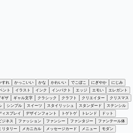
かすれ
かっこいい
かな
かわいい
でこぼこ
にぎやか
にじみ
ベント
イラスト
インク
インパクト
エッジ
エモい
エレガント
ザギザ
ギャル文字
クラシック
クラフト
クリエイター
クリスマス
ル
シンプル
スイーツ
スタイリッシュ
スタンダード
ステンシル
ディスプレイ
デザインフォント
トゲトゲ
トレンド
ドット
ビジネス
ファッション
ファンシー
ファンタジー
ファンテール体
ミリタリー
メカニカル
メッセージカード
メニュー
モダン