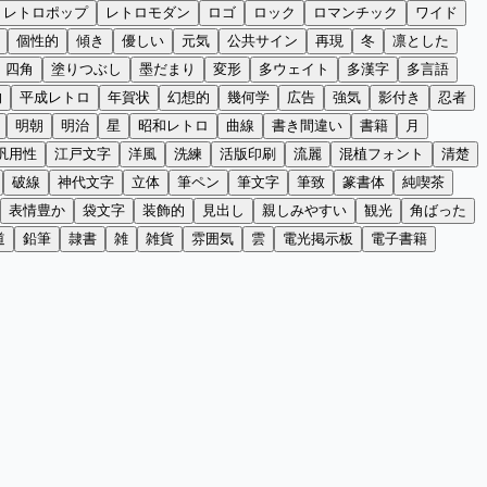
レトロポップ
レトロモダン
ロゴ
ロック
ロマンチック
ワイド
個性的
傾き
優しい
元気
公共サイン
再現
冬
凛とした
四角
塗りつぶし
墨だまり
変形
多ウェイト
多漢字
多言語
的
平成レトロ
年賀状
幻想的
幾何学
広告
強気
影付き
忍者
明朝
明治
星
昭和レトロ
曲線
書き間違い
書籍
月
汎用性
江戸文字
洋風
洗練
活版印刷
流麗
混植フォント
清楚
破線
神代文字
立体
筆ペン
筆文字
筆致
篆書体
純喫茶
表情豊か
袋文字
装飾的
見出し
親しみやすい
観光
角ばった
道
鉛筆
隷書
雑
雑貨
雰囲気
雲
電光掲示板
電子書籍