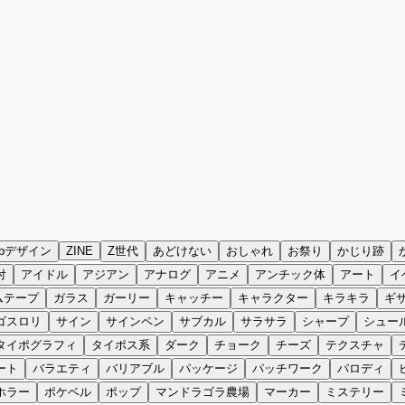
ebデザイン
ZINE
Z世代
あどけない
おしゃれ
お祭り
かじり跡
付
アイドル
アジアン
アナログ
アニメ
アンチック体
アート
イ
ムテープ
ガラス
ガーリー
キャッチー
キャラクター
キラキラ
ギ
ゴスロリ
サイン
サインペン
サブカル
サラサラ
シャープ
シュー
タイポグラフィ
タイポス系
ダーク
チョーク
チーズ
テクスチャ
ート
バラエティ
バリアブル
パッケージ
パッチワーク
パロディ
ホラー
ポケベル
ポップ
マンドラゴラ農場
マーカー
ミステリー