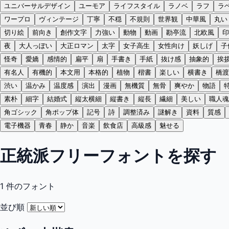
ユニバーサルデザイン
ユーモア
ライフスタイル
ラノベ
ラフ
ラ
ワープロ
ヴィンテージ
丁寧
不穏
不規則
世界観
中華風
丸い
切り絵
前向き
創作文字
力強い
動物
動画
勘亭流
北欧風
印
夜
大人っぽい
大正ロマン
太字
女子高生
女性向け
妖しげ
子
怪奇
愛嬌
感情的
扁平
扇
手書き
手紙
抜け感
抽象的
挨
有名人
有機的
本文用
本格的
植物
楷書
楽しい
横書き
橋渡
渋い
温かみ
温度感
演出
漫画
無機質
無骨
爽やか
物語
素朴
細字
結婚式
縦太横細
縦書き
縦長
繊細
美しい
職人魂
角ゴシック
角ポップ体
記号
詩
調整済み
謎解き
資料
質感
電子機器
青春
静か
音楽
飲食店
高級感
魅せる
正統派フリーフォントを探す
1
件のフォント
並び順