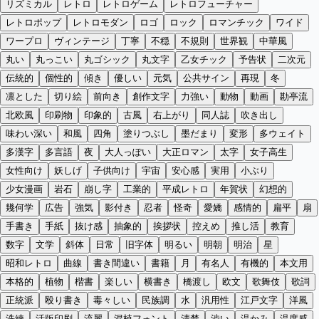
リズミカル
レトロ
レトロゲーム
レトロフューチャー
レトロポップ
レトロモダン
ロゴ
ロック
ロマンチック
ワイド
ワープロ
ヴィンテージ
丁寧
不穏
不規則
世界観
中華風
丸い
丸っこい
丸ゴシック
丸文字
乙女チック
予告状
二次元
伝統的
個性的
傾き
優しい
元気
公共サイン
再現
冬
凛とした
切り絵
前向き
創作文字
力強い
動物
動画
勘亭流
北欧風
印刷物
印象的
古風
右上がり
同人誌
吹き出し
味わい深い
和風
四角
塗りつぶし
墨だまり
変形
多ウェイト
多漢字
多言語
夜
大人っぽい
大正ロマン
太字
女子高生
女性向け
妖しげ
子供向け
宇宙
安心感
実用
小ぶり
少女漫画
岩石
崩し字
工業的
平成レトロ
年賀状
幻想的
幾何学
広告
強気
影付き
忍者
怪奇
愛嬌
感情的
扁平
扇
手書き
手紙
抜け感
抽象的
挨拶状
控えめ
推し活
教育
数字
文学
斜体
日常
旧字体
明るい
明朝
明治
星
昭和レトロ
曲線
書き間違い
書籍
月
有名人
有機的
本文用
本格的
植物
楷書
楽しい
横書き
橋渡し
欧文
歌舞伎
歌詞
正統派
殴り書き
毒々しい
民族調
水
汎用性
江戸文字
洋風
洗練
活版印刷
流麗
混植フォント
清楚
渋い
温かみ
温度感