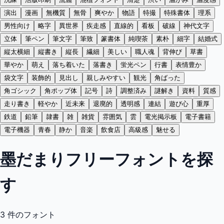
演出
漫画
無機質
無骨
爽やか
物語
特撮
特殊書体
理系
男性向け
略字
異世界
疾走感
直線的
看板
破線
神代文字
立体
筆ペン
筆文字
筆致
篆書体
純喫茶
素朴
細字
結婚式
縦太横細
縦書き
縦長
繊細
美しい
職人魂
背伸び
草書
華やか
萌え
落ち着いた
落書き
蛍光ペン
行書
表情豊か
袋文字
装飾的
見出し
親しみやすい
観光
角ばった
角ゴシック
角ポップ体
記号
詩
調整済み
謎解き
資料
質感
走り書き
軽やか
近未来
退廃的
透明感
連結
遊び心
重厚
鉄道
鉛筆
隷書
雑
雑貨
雰囲気
雲
電光掲示板
電子書籍
電子機器
青春
静か
音楽
飲食店
高級感
魅せる
墨だまりフリーフォントを探
す
3
件のフォント