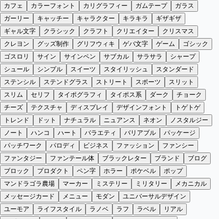
カフェ
カラーフォント
カリグラフィー
ガムテープ
ガラス
ガーリー
キャッチー
キャラクター
キラキラ
ギザギザ
ギャル文字
クラシック
クラフト
クリエイター
クリスマス
クレヨン
グッズ制作
グリフウィキ
ゲバ文字
ゲーム
ゴシック
ゴスロリ
サイン
サインペン
サブカル
サラサラ
シャープ
シュール
シンプル
スイーツ
スタイリッシュ
スタンダード
ステンシル
ステンドグラス
ストリート
スポーツ
スリット
スリム
セリフ
タイポグラフィ
タイポス系
ダーク
チョーク
チーズ
テクスチャ
ディスプレイ
デザインフォント
トゲトゲ
トレンド
ドット
ナチュラル
ニュアンス
ネオン
ノスタルジー
ノート
ハンコ
ハート
バラエティ
バリアブル
パッケージ
パッチワーク
パロディ
ビジネス
ファッション
ファンシー
ファンタジー
ファンテール体
ブラックレター
ブランド
ブログ
ブロック
プロダクト
ペン字
ホラー
ポケベル
ポップ
マンドラゴラ農場
マーカー
ミステリー
ミリタリー
メカニカル
メッセージカード
メニュー
モダン
ユニバーサルデザイン
ユーモア
ライフスタイル
ラノベ
ラフ
ラベル
リアル