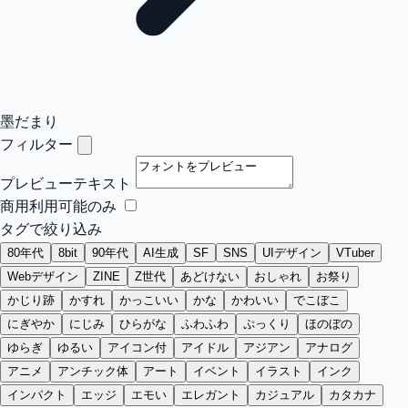
墨だまり
フィルター
プレビューテキスト
商用利用可能のみ
タグで絞り込み
80年代
8bit
90年代
AI生成
SF
SNS
UIデザイン
VTuber
Webデザイン
ZINE
Z世代
あどけない
おしゃれ
お祭り
かじり跡
かすれ
かっこいい
かな
かわいい
でこぼこ
にぎやか
にじみ
ひらがな
ふわふわ
ぷっくり
ほのぼの
ゆらぎ
ゆるい
アイコン付
アイドル
アジアン
アナログ
アニメ
アンチック体
アート
イベント
イラスト
インク
インパクト
エッジ
エモい
エレガント
カジュアル
カタカナ