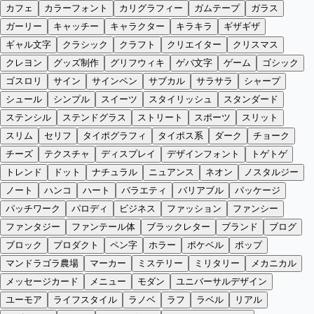
カフェ
カラーフォント
カリグラフィー
ガムテープ
ガラス
ガーリー
キャッチー
キャラクター
キラキラ
ギザギザ
ギャル文字
クラシック
クラフト
クリエイター
クリスマス
クレヨン
グッズ制作
グリフウィキ
ゲバ文字
ゲーム
ゴシック
ゴスロリ
サイン
サインペン
サブカル
サラサラ
シャープ
シュール
シンプル
スイーツ
スタイリッシュ
スタンダード
ステンシル
ステンドグラス
ストリート
スポーツ
スリット
スリム
セリフ
タイポグラフィ
タイポス系
ダーク
チョーク
チーズ
テクスチャ
ディスプレイ
デザインフォント
トゲトゲ
トレンド
ドット
ナチュラル
ニュアンス
ネオン
ノスタルジー
ノート
ハンコ
ハート
バラエティ
バリアブル
パッケージ
パッチワーク
パロディ
ビジネス
ファッション
ファンシー
ファンタジー
ファンテール体
ブラックレター
ブランド
ブログ
ブロック
プロダクト
ペン字
ホラー
ポケベル
ポップ
マンドラゴラ農場
マーカー
ミステリー
ミリタリー
メカニカル
メッセージカード
メニュー
モダン
ユニバーサルデザイン
ユーモア
ライフスタイル
ラノベ
ラフ
ラベル
リアル