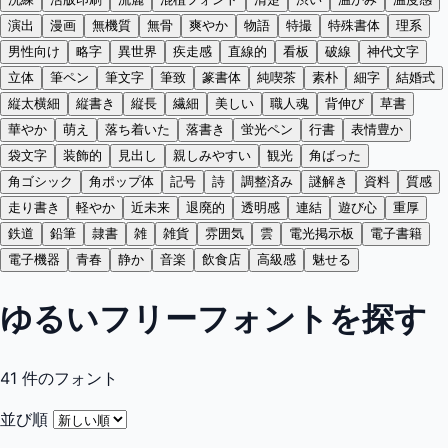
演出
漫画
無機質
無骨
爽やか
物語
特撮
特殊書体
理系
男性向け
略字
異世界
疾走感
直線的
看板
破線
神代文字
立体
筆ペン
筆文字
筆致
篆書体
純喫茶
素朴
細字
結婚式
縦太横細
縦書き
縦長
繊細
美しい
職人魂
背伸び
草書
華やか
萌え
落ち着いた
落書き
蛍光ペン
行書
表情豊か
袋文字
装飾的
見出し
親しみやすい
観光
角ばった
角ゴシック
角ポップ体
記号
詩
調整済み
謎解き
資料
質感
走り書き
軽やか
近未来
退廃的
透明感
連結
遊び心
重厚
鉄道
鉛筆
隷書
雑
雑貨
雰囲気
雲
電光掲示板
電子書籍
電子機器
青春
静か
音楽
飲食店
高級感
魅せる
ゆるいフリーフォントを探す
41
件のフォント
並び順