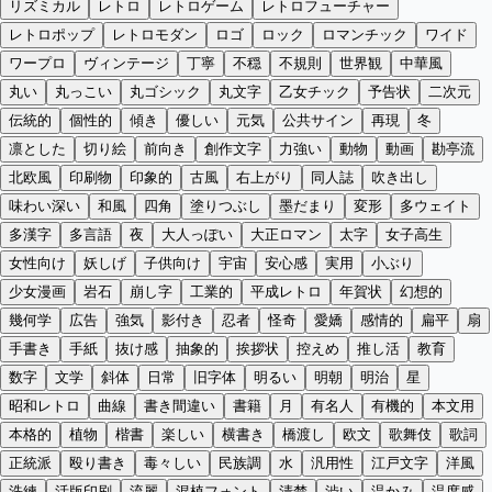
リズミカル
レトロ
レトロゲーム
レトロフューチャー
レトロポップ
レトロモダン
ロゴ
ロック
ロマンチック
ワイド
ワープロ
ヴィンテージ
丁寧
不穏
不規則
世界観
中華風
丸い
丸っこい
丸ゴシック
丸文字
乙女チック
予告状
二次元
伝統的
個性的
傾き
優しい
元気
公共サイン
再現
冬
凛とした
切り絵
前向き
創作文字
力強い
動物
動画
勘亭流
北欧風
印刷物
印象的
古風
右上がり
同人誌
吹き出し
味わい深い
和風
四角
塗りつぶし
墨だまり
変形
多ウェイト
多漢字
多言語
夜
大人っぽい
大正ロマン
太字
女子高生
女性向け
妖しげ
子供向け
宇宙
安心感
実用
小ぶり
少女漫画
岩石
崩し字
工業的
平成レトロ
年賀状
幻想的
幾何学
広告
強気
影付き
忍者
怪奇
愛嬌
感情的
扁平
扇
手書き
手紙
抜け感
抽象的
挨拶状
控えめ
推し活
教育
数字
文学
斜体
日常
旧字体
明るい
明朝
明治
星
昭和レトロ
曲線
書き間違い
書籍
月
有名人
有機的
本文用
本格的
植物
楷書
楽しい
横書き
橋渡し
欧文
歌舞伎
歌詞
正統派
殴り書き
毒々しい
民族調
水
汎用性
江戸文字
洋風
洗練
活版印刷
流麗
混植フォント
清楚
渋い
温かみ
温度感