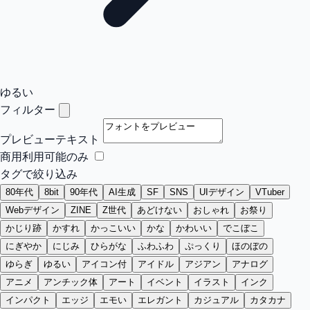
ゆるい
フィルター
プレビューテキスト
商用利用可能のみ
タグで絞り込み
80年代
8bit
90年代
AI生成
SF
SNS
UIデザイン
VTuber
Webデザイン
ZINE
Z世代
あどけない
おしゃれ
お祭り
かじり跡
かすれ
かっこいい
かな
かわいい
でこぼこ
にぎやか
にじみ
ひらがな
ふわふわ
ぷっくり
ほのぼの
ゆらぎ
ゆるい
アイコン付
アイドル
アジアン
アナログ
アニメ
アンチック体
アート
イベント
イラスト
インク
インパクト
エッジ
エモい
エレガント
カジュアル
カタカナ