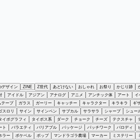
ebデザイン
ZINE
Z世代
あどけない
おしゃれ
お祭り
かじり跡
付
アイドル
アジアン
アナログ
アニメ
アンチック体
アート
イ
ムテープ
ガラス
ガーリー
キャッチー
キャラクター
キラキラ
ギ
ゴスロリ
サイン
サインペン
サブカル
サラサラ
シャープ
シュー
タイポグラフィ
タイポス系
ダーク
チョーク
チーズ
テクスチャ
ート
バラエティ
バリアブル
パッケージ
パッチワーク
パロディ
ホラー
ポケベル
ポップ
マンドラゴラ農場
マーカー
ミステリー