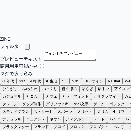
ZINE
フィルター
プレビューテキスト
商用利用可能のみ
タグで絞り込み
80年代
8bit
90年代
AI生成
SF
SNS
UIデザイン
VTuber
W
ひらがな
ふわふわ
ぷっくり
ほのぼの
ゆらぎ
ゆるい
アイコン
カジュアル
カタカナ
カフェ
カラーフォント
カリグラフィー
ガ
クレヨン
グッズ制作
グリフウィキ
ゲバ文字
ゲーム
ゴシック
ステンドグラス
ストリート
スポーツ
スリット
スリム
セリフ
ナチュラル
ニュアンス
ネオン
ノスタルジー
ノート
ハンコ
ハ
ブラックレター
ブランド
ブログ
ブロック
プロダクト
ペン字