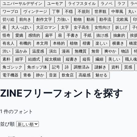
ユニバーサルデザイン
ユーモア
ライフスタイル
ラノベ
ラフ
ラ
ワープロ
ヴィンテージ
丁寧
不穏
不規則
世界観
中華風
丸い
切り絵
前向き
創作文字
力強い
動物
動画
勘亭流
北欧風
印
夜
大人っぽい
大正ロマン
太字
女子高生
女性向け
妖しげ
子
怪奇
愛嬌
感情的
扁平
扇
手書き
手紙
抜け感
抽象的
挨
有名人
有機的
本文用
本格的
植物
楷書
楽しい
横書き
橋渡
渋い
温かみ
温度感
演出
漫画
無機質
無骨
爽やか
物語
素朴
細字
結婚式
縦太横細
縦書き
縦長
繊細
美しい
職人魂
角ゴシック
角ポップ体
記号
詩
調整済み
謎解き
資料
質感
電子機器
青春
静か
音楽
飲食店
高級感
魅せる
ZINEフリーフォントを探す
1
件のフォント
並び順