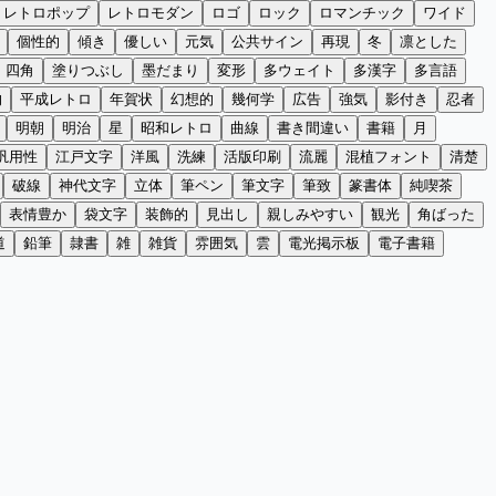
レトロポップ
レトロモダン
ロゴ
ロック
ロマンチック
ワイド
個性的
傾き
優しい
元気
公共サイン
再現
冬
凛とした
四角
塗りつぶし
墨だまり
変形
多ウェイト
多漢字
多言語
的
平成レトロ
年賀状
幻想的
幾何学
広告
強気
影付き
忍者
明朝
明治
星
昭和レトロ
曲線
書き間違い
書籍
月
汎用性
江戸文字
洋風
洗練
活版印刷
流麗
混植フォント
清楚
破線
神代文字
立体
筆ペン
筆文字
筆致
篆書体
純喫茶
表情豊か
袋文字
装飾的
見出し
親しみやすい
観光
角ばった
道
鉛筆
隷書
雑
雑貨
雰囲気
雲
電光掲示板
電子書籍