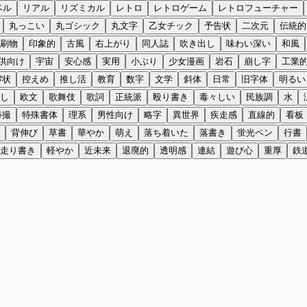
ベル
リアル
リズミカル
レトロ
レトロゲーム
レトロフューチャー
丸っこい
丸ゴシック
丸文字
乙女チック
予告状
二次元
伝統的
刷物
印象的
古風
右上がり
同人誌
吹き出し
味わい深い
和風
供向け
宇宙
安心感
実用
小ぶり
少女漫画
岩石
崩し字
工業
拶状
控えめ
推し活
教育
数字
文学
斜体
日常
旧字体
明るい
し
欧文
歌舞伎
歌詞
正統派
殴り書き
毒々しい
民族調
水
特撮
特殊書体
理系
男性向け
略字
異世界
疾走感
直線的
看板
背伸び
草書
華やか
萌え
落ち着いた
落書き
蛍光ペン
行書
走り書き
軽やか
近未来
退廃的
透明感
連結
遊び心
重厚
鉄