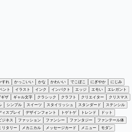
かすれ
かっこいい
かな
かわいい
でこぼこ
にぎやか
にじみ
ベント
イラスト
インク
インパクト
エッジ
エモい
エレガント
ザギザ
ギャル文字
クラシック
クラフト
クリエイター
クリスマス
ル
シンプル
スイーツ
スタイリッシュ
スタンダード
ステンシル
ディスプレイ
デザインフォント
トゲトゲ
トレンド
ドット
ビジネス
ファッション
ファンシー
ファンタジー
ファンテール体
ミリタリー
メカニカル
メッセージカード
メニュー
モダン