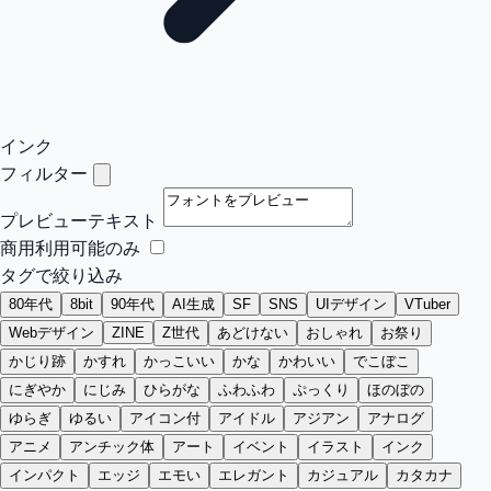
インク
フィルター
プレビューテキスト
商用利用可能のみ
タグで絞り込み
80年代
8bit
90年代
AI生成
SF
SNS
UIデザイン
VTuber
Webデザイン
ZINE
Z世代
あどけない
おしゃれ
お祭り
かじり跡
かすれ
かっこいい
かな
かわいい
でこぼこ
にぎやか
にじみ
ひらがな
ふわふわ
ぷっくり
ほのぼの
ゆらぎ
ゆるい
アイコン付
アイドル
アジアン
アナログ
アニメ
アンチック体
アート
イベント
イラスト
インク
インパクト
エッジ
エモい
エレガント
カジュアル
カタカナ