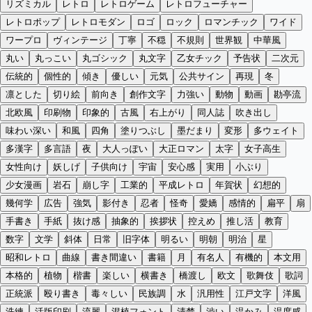
リズミカル
レトロ
レトロゲーム
レトロフューチャー
レトロポップ
レトロモダン
ロゴ
ロック
ロマンチック
ワイド
ワープロ
ヴィンテージ
丁寧
不穏
不規則
世界観
中華風
丸い
丸っこい
丸ゴシック
丸文字
乙女チック
予告状
二次元
伝統的
個性的
傾き
優しい
元気
公共サイン
再現
冬
凛とした
切り絵
前向き
創作文字
力強い
動物
動画
勘亭流
北欧風
印刷物
印象的
古風
右上がり
同人誌
吹き出し
味わい深い
和風
四角
塗りつぶし
墨だまり
変形
多ウェイト
多漢字
多言語
夜
大人っぽい
大正ロマン
太字
女子高生
女性向け
妖しげ
子供向け
宇宙
安心感
実用
小ぶり
少女漫画
岩石
崩し字
工業的
平成レトロ
年賀状
幻想的
幾何学
広告
強気
影付き
忍者
怪奇
愛嬌
感情的
扁平
扇
手書き
手紙
抜け感
抽象的
挨拶状
控えめ
推し活
教育
数字
文学
斜体
日常
旧字体
明るい
明朝
明治
星
昭和レトロ
曲線
書き間違い
書籍
月
有名人
有機的
本文用
本格的
植物
楷書
楽しい
横書き
橋渡し
欧文
歌舞伎
歌詞
正統派
殴り書き
毒々しい
民族調
水
汎用性
江戸文字
洋風
洗練
活版印刷
流麗
混植フォント
清楚
渋い
温かみ
温度感