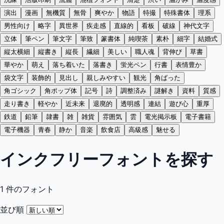
演出
漫画
無機質
無骨
爽やか
物語
特撮
特殊書体
理系
男性向け
略字
異世界
疾走感
直線的
看板
破線
神代文字
立体
筆ペン
筆文字
筆致
篆書体
純喫茶
素朴
細字
結婚式
縦太横細
縦書き
縦長
繊細
美しい
職人魂
背伸び
草書
華やか
萌え
落ち着いた
落書き
蛍光ペン
行書
表情豊か
袋文字
装飾的
見出し
親しみやすい
観光
角ばった
角ゴシック
角ポップ体
記号
詩
調整済み
謎解き
資料
質感
走り書き
軽やか
近未来
退廃的
透明感
連結
遊び心
重厚
鉄道
鉛筆
隷書
雑
雑貨
雰囲気
雲
電光掲示板
電子書籍
電子機器
青春
静か
音楽
飲食店
高級感
魅せる
インクフリーフォントを探す
1
件のフォント
並び順