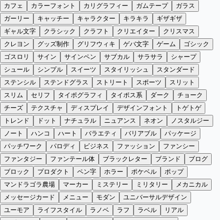
カフェ
カラーフォント
カリグラフィー
ガムテープ
ガラス
ガーリー
キャッチー
キャラクター
キラキラ
ギザギザ
ギャル文字
クラシック
クラフト
クリエイター
クリスマス
クレヨン
グッズ制作
グリフウィキ
ゲバ文字
ゲーム
ゴシック
ゴスロリ
サイン
サインペン
サブカル
サラサラ
シャープ
シュール
シンプル
スイーツ
スタイリッシュ
スタンダード
ステンシル
ステンドグラス
ストリート
スポーツ
スリット
スリム
セリフ
タイポグラフィ
タイポス系
ダーク
チョーク
チーズ
テクスチャ
ディスプレイ
デザインフォント
トゲトゲ
トレンド
ドット
ナチュラル
ニュアンス
ネオン
ノスタルジー
ノート
ハンコ
ハート
バラエティ
バリアブル
パッケージ
パッチワーク
パロディ
ビジネス
ファッション
ファンシー
ファンタジー
ファンテール体
ブラックレター
ブランド
ブログ
ブロック
プロダクト
ペン字
ホラー
ポケベル
ポップ
マンドラゴラ農場
マーカー
ミステリー
ミリタリー
メカニカル
メッセージカード
メニュー
モダン
ユニバーサルデザイン
ユーモア
ライフスタイル
ラノベ
ラフ
ラベル
リアル